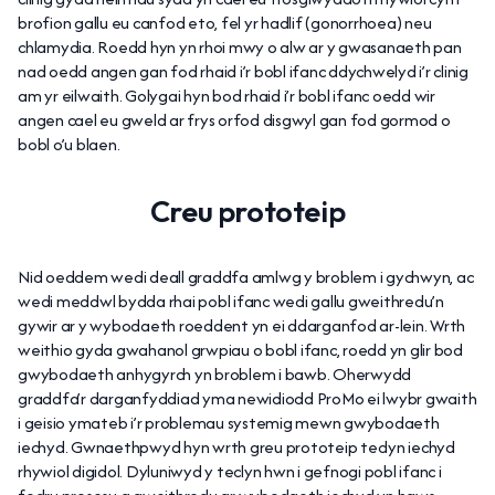
brofion gallu eu canfod eto, fel yr hadlif (gonorrhoea) neu
chlamydia. Roedd hyn yn rhoi mwy o alw ar y gwasanaeth pan
nad oedd angen gan fod rhaid i’r bobl ifanc ddychwelyd i’r clinig
am yr eilwaith. Golygai hyn bod rhaid i’r bobl ifanc oedd wir
angen cael eu gweld ar frys orfod disgwyl gan fod gormod o
bobl o’u blaen.
Creu prototeip
Nid oeddem wedi deall graddfa amlwg y broblem i gychwyn, ac
wedi meddwl bydda rhai pobl ifanc wedi gallu gweithredu’n
gywir ar y wybodaeth roeddent yn ei ddarganfod ar-lein. Wrth
weithio gyda gwahanol grwpiau o bobl ifanc, roedd yn glir bod
gwybodaeth anhygyrch yn broblem i bawb. Oherwydd
graddfa’r darganfyddiad yma newidiodd ProMo ei lwybr gwaith
i geisio ymateb i’r problemau systemig mewn gwybodaeth
iechyd. Gwnaethpwyd hyn wrth greu prototeip teclyn iechyd
rhywiol digidol. Dyluniwyd y teclyn hwn i gefnogi pobl ifanc i