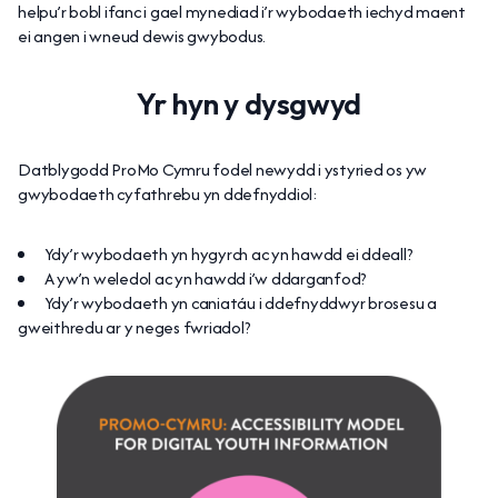
helpu’r bobl ifanc i gael mynediad i’r wybodaeth iechyd maent
ei angen i wneud dewis gwybodus.
Yr hyn y dysgwyd
Datblygodd ProMo Cymru fodel newydd i ystyried os yw
gwybodaeth cyfathrebu yn ddefnyddiol:
Ydy’r wybodaeth yn hygyrch ac yn hawdd ei ddeall?
A yw’n weledol ac yn hawdd i’w ddarganfod?
Ydy’r wybodaeth yn caniatáu i ddefnyddwyr brosesu a
gweithredu ar y neges fwriadol?