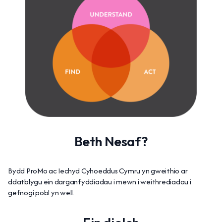
Beth Nesaf?
Bydd ProMo ac Iechyd Cyhoeddus Cymru yn gweithio ar
ddatblygu ein darganfyddiadau i mewn i weithrediadau i
gefnogi pobl yn well.