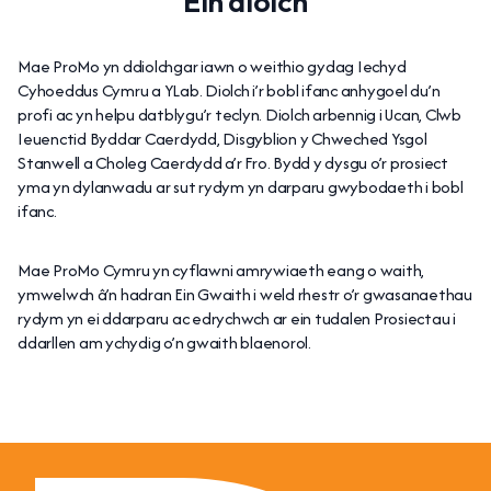
Ein diolch
Mae ProMo yn ddiolchgar iawn o weithio gydag Iechyd
Cyhoeddus Cymru a YLab. Diolch i’r bobl ifanc anhygoel du’n
profi ac yn helpu datblygu’r teclyn. Diolch arbennig i Ucan, Clwb
Ieuenctid Byddar Caerdydd, Disgyblion y Chweched Ysgol
Stanwell a Choleg Caerdydd a’r Fro. Bydd y dysgu o’r prosiect
yma yn dylanwadu ar sut rydym yn darparu gwybodaeth i bobl
ifanc.
Mae ProMo Cymru yn cyflawni amrywiaeth eang o waith,
ymwelwch â’n hadran Ein Gwaith i weld rhestr o’r gwasanaethau
rydym yn ei ddarparu ac edrychwch ar ein tudalen Prosiectau i
ddarllen am ychydig o’n gwaith blaenorol.