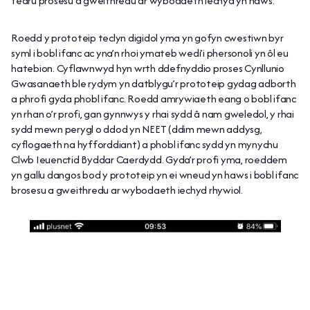
fedru prosesu a gweithredu ar wybodaeth iechyd yn haws.
Roedd y prototeip teclyn digidol yma yn gofyn cwestiwn byr
syml i bobl ifanc ac yna’n rhoi ymateb wedi’i phersonoli yn ôl eu
hatebion. Cyflawnwyd hyn wrth ddefnyddio proses Cynllunio
Gwasanaeth ble rydym yn datblygu’r prototeip gydag adborth
a phrofi gyda phobl ifanc. Roedd amrywiaeth eang o bobl ifanc
yn rhan o’r profi, gan gynnwys y rhai sydd â nam gweledol, y rhai
sydd mewn perygl o ddod yn NEET (ddim mewn addysg,
cyflogaeth na hyfforddiant) a phobl ifanc sydd yn mynychu
Clwb Ieuenctid Byddar Caerdydd. Gyda’r profi yma, roeddem
yn gallu dangos bod y prototeip yn ei wneud yn haws i bobl ifanc
brosesu a gweithredu ar wybodaeth iechyd rhywiol.