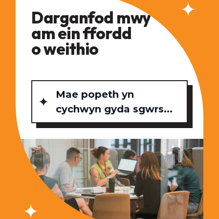
Darganfod mwy
am ein ffordd
o weithio
Mae popeth yn
cychwyn gyda sgwrs...