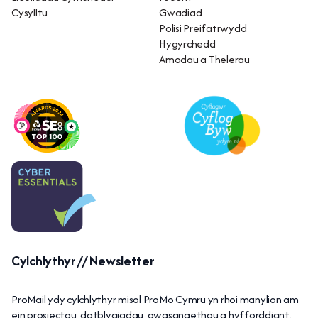
Cysylltu
Gwadiad
Polisi Preifatrwydd
Hygyrchedd
Amodau a Thelerau
Cylchlythyr // Newsletter
ProMail ydy cylchlythyr misol ProMo Cymru yn rhoi manylion am
ein prosiectau, datblygiadau, gwasanaethau a hyfforddiant.