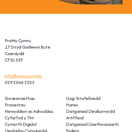
ProMo Cymru
17 Stryd Gorllewin Bute
Caerdydd
CF10 5EP
info@promo.cymru
029 2046 2222
Gwasanaethau
Llogi Ystafelloedd
Prosiectau
Hanes
Newyddion ac Adnoddau
Datganiad Deallusrwydd
Cyfarfod y Tîm
Artiffisial
Cymorth Digidol
Datganiad Caethwasiaeth
Lleoliadau Cymunedol
Fodern