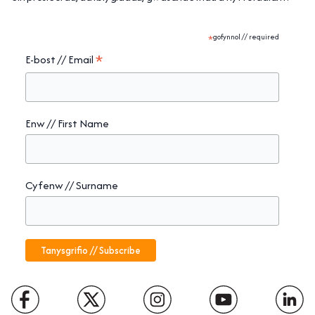
*
gofynnol // required
*
E-bost // Email
Enw // First Name
Cyfenw // Surname