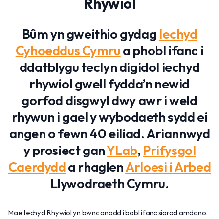
Rhywiol
Bûm yn gweithio gydag
Iechyd
Cyhoeddus Cymru
a phobl ifanc i
ddatblygu teclyn digidol iechyd
rhywiol gwell fydda’n newid
gorfod disgwyl dwy awr i weld
rhywun i gael y wybodaeth sydd ei
angen o fewn 40 eiliad. Ariannwyd
y prosiect gan
YLab
,
Prifysgol
Caerdydd
a rhaglen
Arloesi i Arbed
Llywodraeth Cymru.
Mae Iechyd Rhywiol yn bwnc anodd i bobl ifanc siarad amdano.