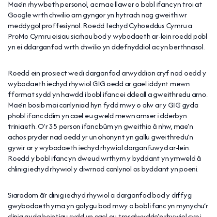
Mae’n rhywbeth personol, ac mae llawer o bobl ifanc yn troi at
Google wrth chwilio am gyngor yn hytrach nag gweithiwr
meddygol proffesiynol. Roedd Iechyd Cyhoeddus Cymru a
ProMo Cymru eisiau sicrhau bod y wybodaeth ar-lein roedd pobl
yn ei ddarganfod wrth chwilio yn ddefnyddiol ac yn berthnasol.
Roedd ein prosiect wedi darganfod arwyddion cryf nad oedd y
wybodaeth iechyd rhywiol GIG oedd ar gael iddynt mewn
fformat sydd yn hawdd i bobl ifanc ei ddeall a gweithredu arno.
Mae’n bosib mai canlyniad hyn fydd mwy o alw ar y GIG gyda
phobl ifanc ddim yn cael eu gweld mewn amser i dderbyn
triniaeth. O’r 35 person ifanc bûm yn gweithio â nhw, mae’n
achos pryder nad oedd yr un ohonynt yn gallu gweithredu’n
gywir ar y wybodaeth iechyd rhywiol darganfuwyd ar-lein.
Roedd y bobl ifanc yn dweud wrthym y byddant yn ymweld â
chlinig iechyd rhywiol y diwrnod canlynol os byddant yn poeni.
Siaradom â’r clinig iechyd rhywiol a darganfod bod y diffyg
gwybodaeth yma yn golygu bod mwy o bobl ifanc yn mynychu’r
clinig gyda heintiau sydd yn cael eu trosglwyddo’n rhywiol cyn i