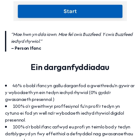
“Mae hwn yn dda iawn. Mae fel cwis Buzzfeed. Y cwis Buzzfeed
iechyd rhywiol.”
–
Person Ifanc
Ein darganfyddiadau
46% o bobl ifanc yn gallu darganfod a gweithredu’n gywir ar
y wybodaeth yn ein teclyn iechyd rhywiol (0% gyda’r
gwasanaeth presennol.)
100% o’r gweithwyr proffesiynol fu’n profi’r teclyn yn
cytuno ei fod yn well na’r wybodaeth iechyd rhywiol digidol
presennol.
100% o’r bobl ifanc cafwyd eu profi yn teimlo bod y teclyn
datblygwyd yn fwy effeithiol a defnyddiol nag gwasanaethau