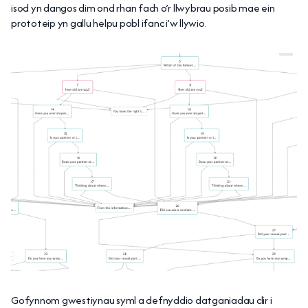
isod yn dangos dim ond rhan fach o’r llwybrau posib mae ein
prototeip yn gallu helpu pobl ifanc i’w llywio.
Gofynnom gwestiynau syml a defnyddio datganiadau clir i