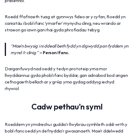
presennol.
Roedd ffafriaeth tuag at gynnwys fideo ar y cyfan, Roedd yn
caniatáu i bobl ifanc ‘ymarfer’ mynychu clinig, neu wrando ar
straeon go iawn gan rhai gyda phrofiadau tebyg.
“Mae’n bwysig i ni ddeall beth fydd yn digwydd pan fyddem yn
mynd i’r clinig.”
– Person Ifanc.
Darganfuwyd nad oedd y teclyn prototeip yma mor
llwyddiannus gyda phobl ifanc byddar, gan adnabod bod angen
cefnogaeth bellach ar y grŵp yma gydag addysg iechyd
rhywiol.
Cadw pethau’n syml
Roeddem yn ymdrechu i guddio’r llwybrau cymhleth oddi wrth y
bobl ifanc oedd yn defnyddio’r gwasanaeth. Mae’r ddelwedd