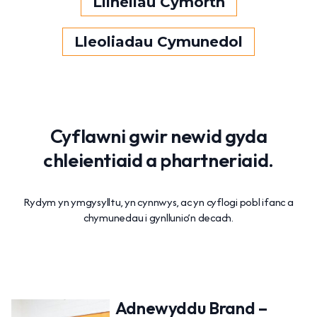
Llinellau Cymorth
Lleoliadau Cymunedol
Cyflawni gwir newid gyda
chleientiaid a phartneriaid.
Rydym yn ymgysylltu, yn cynnwys, ac yn cyflogi pobl ifanc a
chymunedau i gynllunio’n decach.
Adnewyddu Brand –