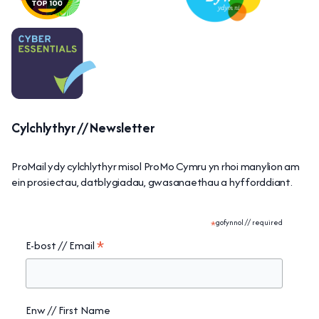
Cylchlythyr // Newsletter
ProMail ydy cylchlythyr misol ProMo Cymru yn rhoi manylion am
ein prosiectau, datblygiadau, gwasanaethau a hyfforddiant.
*
gofynnol // required
*
E-bost // Email
Enw // First Name