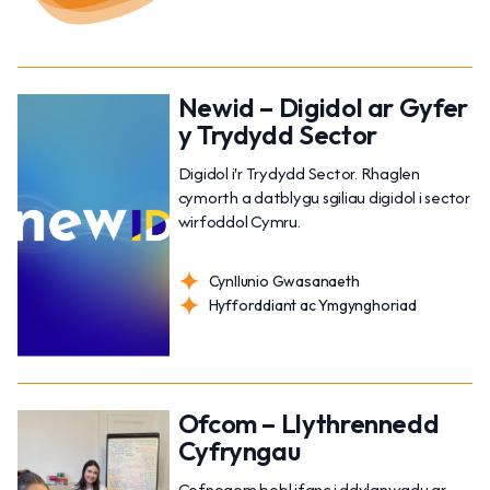
Newid – Digidol ar Gyfer
y Trydydd Sector
Digidol i'r Trydydd Sector. Rhaglen
cymorth a datblygu sgiliau digidol i sector
wirfoddol Cymru.
Cynllunio Gwasanaeth
Hyfforddiant ac Ymgynghoriad
Ofcom – Llythrennedd
Cyfryngau
Cefnogom bobl ifanc i ddylanwadu ar