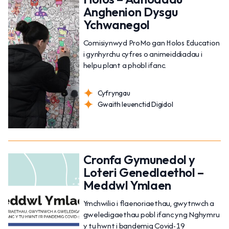
Anghenion Dysgu
Ychwanegol
Comisiynwyd ProMo gan Holos Education
i gynhyrchu cyfres o animeiddiadau i
helpu plant a phobl ifanc.
Cyfryngau
Gwaith Ieuenctid Digidol
Cronfa Gymunedol y
Loteri Genedlaethol –
Meddwl Ymlaen
Ymchwilio i flaenoriaethau, gwytnwch a
gweledigaethau pobl ifanc yng Nghymru
y tu hwnt i bandemig Covid-19