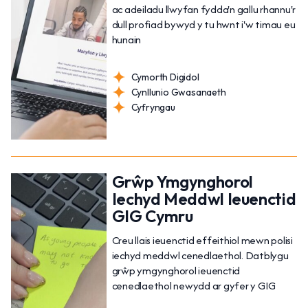
ac adeiladu llwyfan fydda'n gallu rhannu'r
dull profiad bywyd y tu hwnt i'w timau eu
hunain
Cymorth Digidol
Cynllunio Gwasanaeth
Cyfryngau
Grŵp Ymgynghorol
Iechyd Meddwl Ieuenctid
GIG Cymru
Creu llais ieuenctid effeithiol mewn polisi
iechyd meddwl cenedlaethol. Datblygu
grŵp ymgynghorol ieuenctid
cenedlaethol newydd ar gyfer y GIG