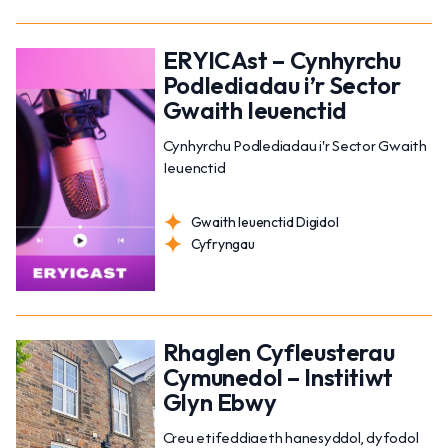
ERYICAst – Cynhyrchu
Podlediadau i’r Sector
Gwaith Ieuenctid
Cynhyrchu Podlediadau i'r Sector Gwaith
Ieuenctid
Gwaith Ieuenctid Digidol
Cyfryngau
Rhaglen Cyfleusterau
Cymunedol – Institiwt
Glyn Ebwy
Creu etifeddiaeth hanesyddol, dyfodol