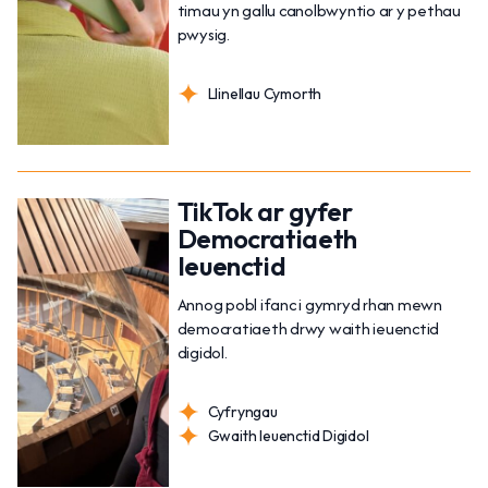
timau yn gallu canolbwyntio ar y pethau
pwysig.
Llinellau Cymorth
TikTok ar gyfer
Democratiaeth
Ieuenctid
Annog pobl ifanc i gymryd rhan mewn
democratiaeth drwy waith ieuenctid
digidol.
Cyfryngau
Gwaith Ieuenctid Digidol