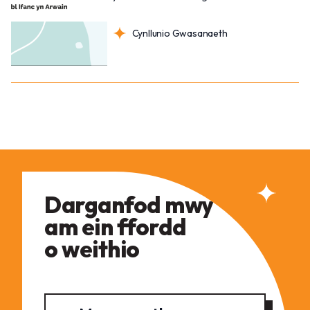
Cynllunio Gwasanaeth
Darganfod mwy
am ein ffordd
o weithio