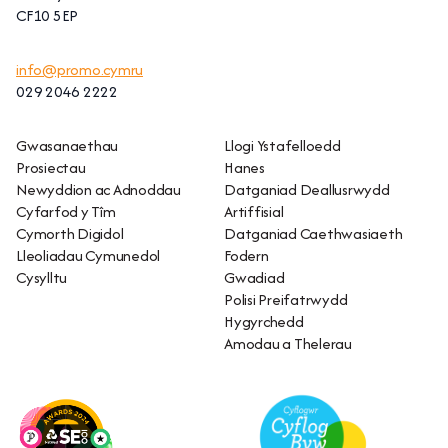
CF10 5EP
info@promo.cymru
029 2046 2222
Gwasanaethau
Llogi Ystafelloedd
Prosiectau
Hanes
Newyddion ac Adnoddau
Datganiad Deallusrwydd
Cyfarfod y Tîm
Artiffisial
Cymorth Digidol
Datganiad Caethwasiaeth
Lleoliadau Cymunedol
Fodern
Cysylltu
Gwadiad
Polisi Preifatrwydd
Hygyrchedd
Amodau a Thelerau