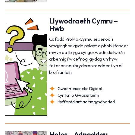
Llywodraeth Cymru –
Hwb
Cafodd ProMo-Cymru ei benodi i
ymgynghori gyda phlant a phobl ifanc er
mwyn datblygu cyngor wedi’i deilwro’n
arbennig i’w cefnogi gydag unrhyw
faterion neu bryderon roeddent yn ei
brofi ar-lein.
Gwaith Ieuenctid Digidol
Cynllunio Gwasanaeth
Hyfforddiant ac Ymgynghoriad
Holos – Adnoddau