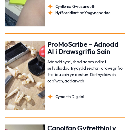
Cynllunio Gwasanaeth
Hyfforddiant ac Ymgynghoriad
ProMoScribe – Adnodd
AI i Drawsgrifio Sain
Adnodd syml, rhad ac am ddim i
sefydliadau trydydd sector i drawsgrifio
ffeiliau sain yn destun. Defnyddiwch,
copïwch, addaswch
Cymorth Digidol
Canolfan Gyfreithiol y