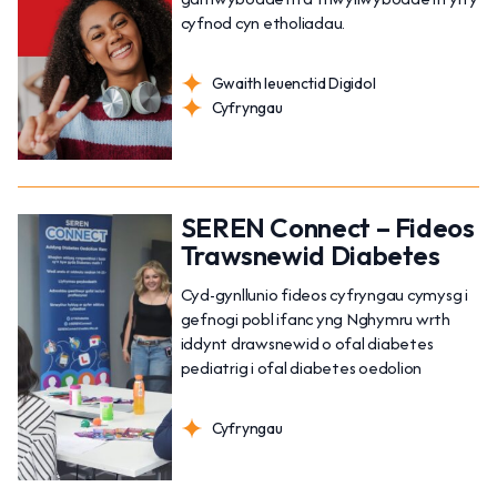
cyfnod cyn etholiadau.
Gwaith Ieuenctid Digidol
Cyfryngau
SEREN Connect – Fideos
Trawsnewid Diabetes
Cyd-gynllunio fideos cyfryngau cymysg i
gefnogi pobl ifanc yng Nghymru wrth
iddynt drawsnewid o ofal diabetes
pediatrig i ofal diabetes oedolion
Cyfryngau