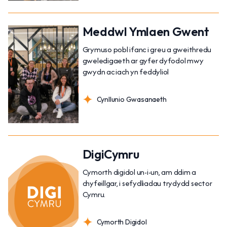
Meddwl Ymlaen Gwent
Grymuso pobl ifanc i greu a gweithredu
gweledigaeth ar gyfer dyfodol mwy
gwydn ac iach yn feddyliol
Cynllunio Gwasanaeth
DigiCymru
Cymorth digidol un-i-un, am ddim a
chyfeillgar, i sefydliadau trydydd sector
Cymru.
Cymorth Digidol