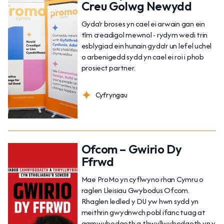
Creu Golwg Newydd
Gyda'r broses yn cael ei arwain gan ein
tîm creadigol mewnol - rydym wedi trin
esblygiad ein hunain gyda'r un lefel uchel
o arbenigedd sydd yn cael ei roi i phob
prosiect partner.
Cyfryngau
Ofcom – Gwirio Dy
Ffrwd
Mae ProMo yn cyflwyno rhan Cymru o
raglen Lleisiau Gwybodus Ofcom.
Rhaglen ledled y DU yw hwn sydd yn
meithrin gwydnwch pobl ifanc tuag at
gamwybodaeth a thwyllwybodaeth yn y