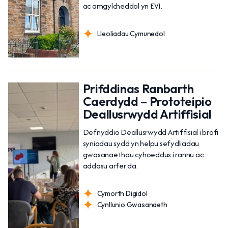
ac amgylcheddol yn EVI.
Lleoliadau Cymunedol
Prifddinas Ranbarth
Caerdydd – Prototeipio
Deallusrwydd Artiffisial
Defnyddio Deallusrwydd Artiffisial i brofi
syniadau sydd yn helpu sefydliadau
gwasanaethau cyhoeddus i rannu ac
addasu arfer da.
Cymorth Digidol
Cynllunio Gwasanaeth