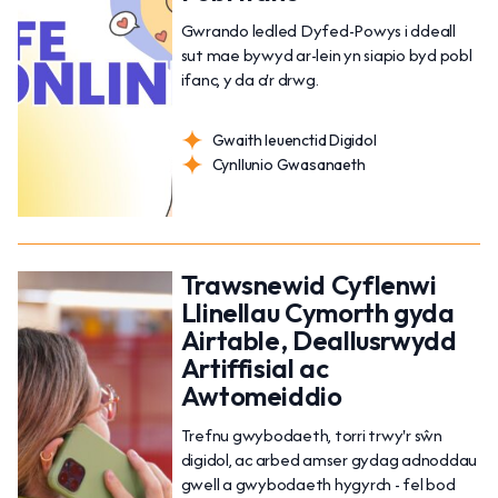
Gwrando ledled Dyfed-Powys i ddeall
sut mae bywyd ar-lein yn siapio byd pobl
ifanc, y da a'r drwg.
Gwaith Ieuenctid Digidol
Cynllunio Gwasanaeth
Trawsnewid Cyflenwi
Llinellau Cymorth gyda
Airtable, Deallusrwydd
Artiffisial ac
Awtomeiddio
Trefnu gwybodaeth, torri trwy'r sŵn
digidol, ac arbed amser gydag adnoddau
gwell a gwybodaeth hygyrch - fel bod