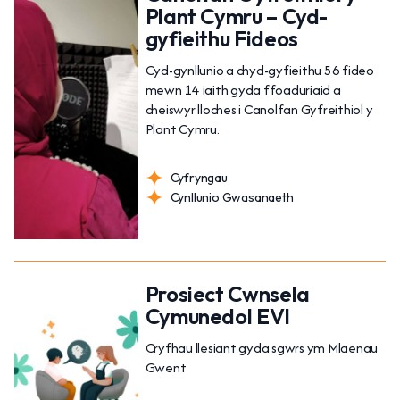
Plant Cymru – Cyd-
gyfieithu Fideos
Cyd-gynllunio a chyd-gyfieithu 56 fideo
mewn 14 iaith gyda ffoaduriaid a
cheiswyr lloches i Canolfan Gyfreithiol y
Plant Cymru.
Cyfryngau
Cynllunio Gwasanaeth
Prosiect Cwnsela
Cymunedol EVI
Cryfhau llesiant gyda sgwrs ym Mlaenau
Gwent