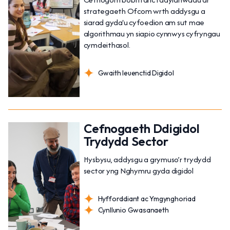
strategaeth Ofcom wrth addysgu a
siarad gyda'u cyfoedion am sut mae
algorithmau yn siapio cynnwys cyfryngau
cymdeithasol.
Gwaith Ieuenctid Digidol
Cefnogaeth Ddigidol
Trydydd Sector
Hysbysu, addysgu a grymuso’r trydydd
sector yng Nghymru gyda digidol
Hyfforddiant ac Ymgynghoriad
Cynllunio Gwasanaeth