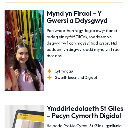
Mynd yn Firaol – Y
Gwersi a Ddysgwyd
Pan wnaethon ni gyflogi crewyr ifanc i
redeg ein cyfrif TikTok, roeddem yn
disgwyl twf ac ymgysylltiad cyson. Nid
oeddem yn disgwyl oedd mynd yn firaol
dros nos.
Cyfryngau
Gwaith Ieuenctid Digidol
Ymddiriedolaeth St Giles
– Pecyn Cymorth Digidol
Helpodd ProMo Cymru St Giles i gynllunio