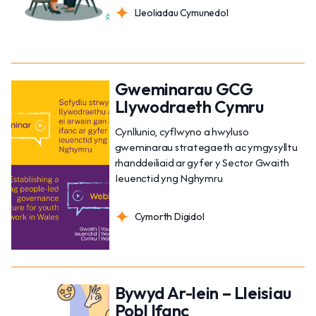
Lleoliadau Cymunedol
Gweminarau GCG
Llywodraeth Cymru
Cynllunio, cyflwyno a hwyluso
gweminarau strategaeth ac ymgysylltu
rhanddeiliaid ar gyfer y Sector Gwaith
Ieuenctid yng Nghymru
Cymorth Digidol
Bywyd Ar-lein – Lleisiau
Pobl Ifanc