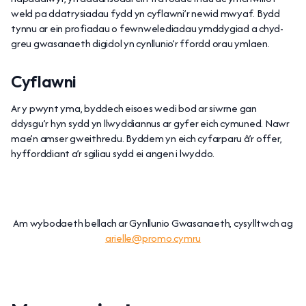
weld pa ddatrysiadau fydd yn cyflawni’r newid mwyaf. Bydd
tynnu ar ein profiadau o fewnwelediadau ymddygiad a chyd-
greu gwasanaeth digidol yn cynllunio’r ffordd orau ymlaen.
Cyflawni
Ar y pwynt yma, byddech eisoes wedi bod ar siwrne gan
ddysgu’r hyn sydd yn llwyddiannus ar gyfer eich cymuned. Nawr
mae’n amser gweithredu. Byddem yn eich cyfarparu â’r offer,
hyfforddiant a’r sgiliau sydd ei angen i lwyddo.
Am wybodaeth bellach ar Gynllunio Gwasanaeth, cysylltwch ag
arielle@promo.cymru