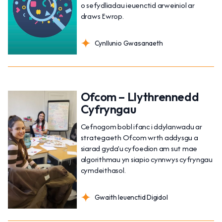
o sefydliadau ieuenctid arweiniol ar
draws Ewrop.
Cynllunio Gwasanaeth
Ofcom – Llythrennedd
Cyfryngau
Cefnogom bobl ifanc i ddylanwadu ar
strategaeth Ofcom wrth addysgu a
siarad gyda’u cyfoedion am sut mae
algorithmau yn siapio cynnwys cyfryngau
cymdeithasol.
Gwaith Ieuenctid Digidol