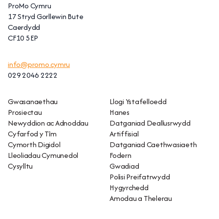
ProMo Cymru
17 Stryd Gorllewin Bute
Caerdydd
CF10 5EP
info@promo.cymru
029 2046 2222
Gwasanaethau
Llogi Ystafelloedd
Prosiectau
Hanes
Newyddion ac Adnoddau
Datganiad Deallusrwydd
Cyfarfod y Tîm
Artiffisial
Cymorth Digidol
Datganiad Caethwasiaeth
Lleoliadau Cymunedol
Fodern
Cysylltu
Gwadiad
Polisi Preifatrwydd
Hygyrchedd
Amodau a Thelerau