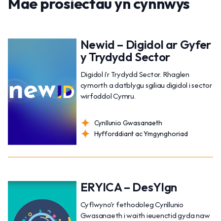
Mae prosiectau yn cynnwys
Newid – Digidol ar Gyfer
y Trydydd Sector
Digidol i’r Trydydd Sector. Rhaglen
cymorth a datblygu sgiliau digidol i sector
wirfoddol Cymru.
Cynllunio Gwasanaeth
Hyfforddiant ac Ymgynghoriad
ERYICA – DesYIgn
Cyflwyno’r fethodoleg Cynllunio
Gwasanaeth i waith ieuenctid gyda naw