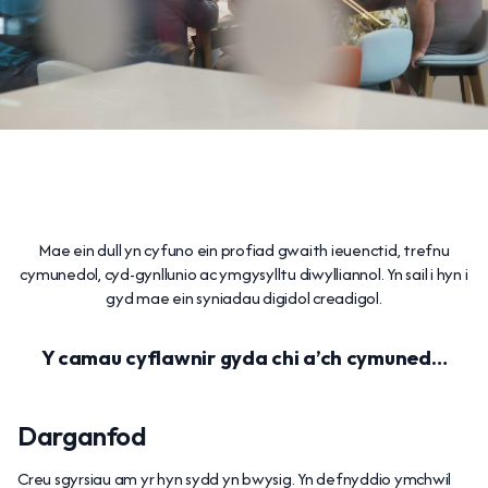
Mae ein dull yn cyfuno ein profiad gwaith ieuenctid, trefnu
cymunedol, cyd-gynllunio ac ymgysylltu diwylliannol. Yn sail i hyn i
gyd mae ein syniadau digidol creadigol.
Y camau cyflawnir gyda chi a’ch cymuned…
Darganfod
Creu sgyrsiau am yr hyn sydd yn bwysig. Yn defnyddio ymchwil