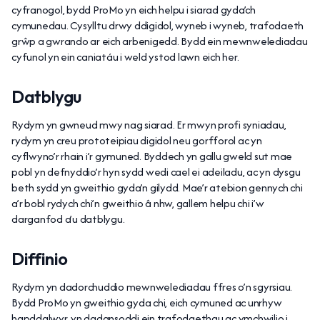
cyfranogol, bydd ProMo yn eich helpu i siarad gyda’ch
cymunedau. Cysylltu drwy ddigidol, wyneb i wyneb, trafodaeth
grŵp a gwrando ar eich arbenigedd. Bydd ein mewnwelediadau
cyfunol yn ein caniatáu i weld ystod lawn eich her.
Datblygu
Rydym yn gwneud mwy nag siarad. Er mwyn profi syniadau,
rydym yn creu prototeipiau digidol neu gorfforol ac yn
cyflwyno’r rhain i’r gymuned. Byddech yn gallu gweld sut mae
pobl yn defnyddio’r hyn sydd wedi cael ei adeiladu, ac yn dysgu
beth sydd yn gweithio gyda’n gilydd. Mae’r atebion gennych chi
a’r bobl rydych chi’n gweithio â nhw, gallem helpu chi i’w
darganfod a’u datblygu.
Diffinio
Rydym yn dadorchuddio mewnwelediadau ffres o’n sgyrsiau.
Bydd ProMo yn gweithio gyda chi, eich cymuned ac unrhyw
hapddalwyr, yn dadansoddi ein trafodaethau ac ymchwilio i