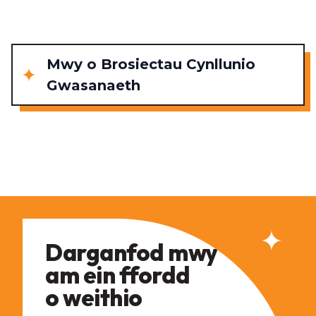
Mwy o Brosiectau Cynllunio
Gwasanaeth
Darganfod mwy
am ein ffordd
o weithio