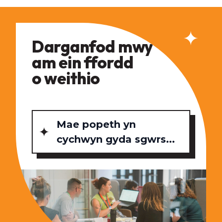
Darganfod mwy
am ein ffordd
o weithio
Mae popeth yn
cychwyn gyda sgwrs...