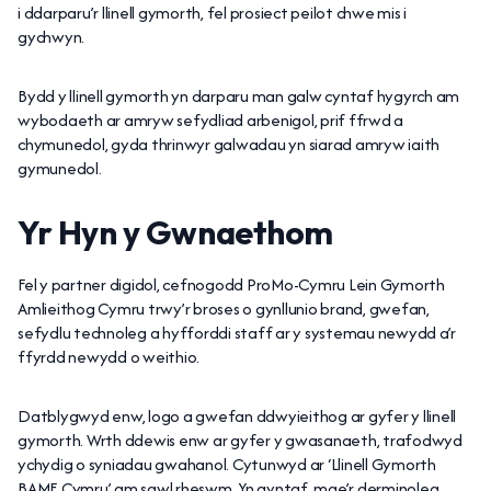
i ddarparu’r llinell gymorth, fel prosiect peilot chwe mis i
gychwyn.
Bydd y llinell gymorth yn darparu man galw cyntaf hygyrch am
wybodaeth ar amryw sefydliad arbenigol, prif ffrwd a
chymunedol, gyda thrinwyr galwadau yn siarad amryw iaith
gymunedol.
Yr Hyn y Gwnaethom
Fel y partner digidol, cefnogodd ProMo-Cymru Lein Gymorth
Amlieithog Cymru trwy’r broses o gynllunio brand, gwefan,
sefydlu technoleg a hyfforddi staff ar y systemau newydd a’r
ffyrdd newydd o weithio.
Datblygwyd enw, logo a gwefan ddwyieithog ar gyfer y llinell
gymorth. Wrth ddewis enw ar gyfer y gwasanaeth, trafodwyd
ychydig o syniadau gwahanol. Cytunwyd ar ‘Llinell Gymorth
BAME Cymru’ am sawl rheswm. Yn gyntaf, mae’r derminoleg