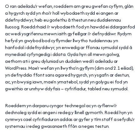
O ran adeiladu’r wefan, roeddem am greu gwefan cyflym, glân
a hygyrch sydd yn rhoi’r holl wybodaeth sydd ei angen ar
ddefnyddwyr, heb eu gorlethu â thestun neu dudalennau
lluosog. Roedd rhaid i’r wybodaeth fod yn hawdd ei ddarganfod
ac wedi ysgrifennu mewn iaith gyfeillgar i’r defnyddiwr. Rydym
hefyd yn gwybod bod cyflymder llwytho tudalennau yn
hanfodol i ddefnyddwyr, yn enwedig ar ffonau symudol sydd â
mynediad cyfyngedig i ddata. Gyda hyn oll mewn golwg,
aethom ati i greu dyluniad un dudalen wedi’i adeiladu ar
WordPress. Mae’r wefan yn llwytho’n gyflym (dim ond 2.1 eiliad),
yn defnyddio ffont sans agored hygyrch, yn ysgafn ar destun,
ac, yn bwysig iawn, mae’n ymatebol, sydd yn golygu ei fod yn
gweithio ar unrhyw ddyfais – cyfrifiadur, tabled neu symudol.
Roeddem yn darparu cyngor technegol ac yn cyflenwi’r
dechnoleg sydd ei angen i redeg y llinell gymorth. Roedd hyn yn
cynnwys cael cyfrifiaduron addas ar gyfer y tîm staff a sefydlu’r
systemau i redeg gwasanaeth ffôn a neges testun.