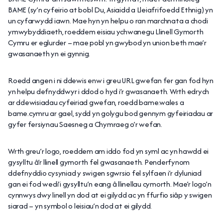
BAME (sy’n cyfeirio at bobl Du, Asiaidd a Lleiafrifoedd Ethnig) yn
un cyfarwydd iawn. Mae hyn yn helpu o ran marchnata a chodi
ymwybyddiaeth, roeddem eisiau ychwanegu Llinell Gymorth
Cymru er eglurder – mae pobl yn gwybod yn union beth mae’r
gwasanaeth yn ei gynnig.
Roedd angen i ni ddewis enw i greu URL gwefan fer gan fod hyn
yn helpu defnyddwyr i ddod o hyd i’r gwasanaeth. Wrth edrych
ar ddewisiadau cyfeiriad gwefan, roedd bame.wales a
bame.cymru ar gael, sydd yn golygu bod gennym gyfeiriadau ar
gyfer fersiynau Saesneg a Chymraeg o’r wefan.
Wrth greu’r logo, roeddem am iddo fod yn syml ac yn hawdd ei
gysylltu â’r llinell gymorth fel gwasanaeth. Penderfynom
ddefnyddio cysyniad y swigen sgwrsio fel sylfaen i’r dyluniad
gan ei fod wedi’i gysylltu’n eang â llinellau cymorth. Mae’r logo’n
cynnwys dwy linell yn dod at ei gilydd ac yn ffurfio siâp y swigen
siarad – yn symbol o leisiau’n dod at ei gilydd.