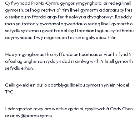
Cyflwynodd ProMo-Cymru gyngor ymgynghorol ar redeg llinell
gymorth, cefnogi recriwtio’r tîm llinell gymorth a darparu cyfres
o sesiynau hyfforddi ar gyfer rheolwyr a chynghorwyr. Roedd y
rhain yn trafod y gwahanol agweddau o redeg llinell gymorth o
sefydlu systemau gweithredol i hyfforddiant sgiliau cyfathrebu
ac ymyriadau trwy negeseuon testun a galwadau ffôn.
Mae ymgynghoriaeth a hyfforddiant parhaus ar waith i fynd i’r
afael ag anghenion sydd yn dod i’r amlwg wrth i’r llinell gymorth
sefydlu ei hun.
Gellir gweld ein dull o ddatblygu llinellau cymorth yn ein Model
TYC
I ddarganfod mwy am weithio gyda ni, cysylltwch â Cindy Chen
ar cindy@promo.cymru