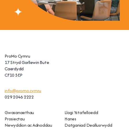
ProMo Cymru
17 Stryd Gorllewin Bute
Caerdydd
CF10 5EP
info@promo.cymru
029 2046 2222
Gwasanaethau
Llogi Ystafelloedd
Prosiectau
Hanes
Newyddion ac Adnoddau
Datganiad Deallusrwydd