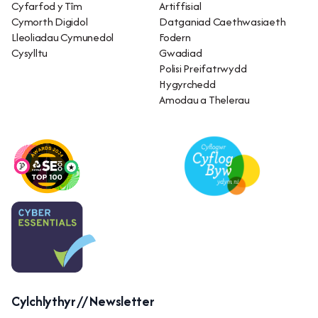
Cyfarfod y Tîm
Artiffisial
Cymorth Digidol
Datganiad Caethwasiaeth
Lleoliadau Cymunedol
Fodern
Cysylltu
Gwadiad
Polisi Preifatrwydd
Hygyrchedd
Amodau a Thelerau
Cylchlythyr // Newsletter