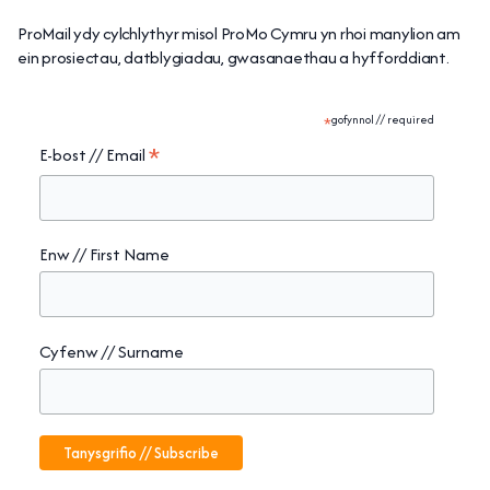
ProMail ydy cylchlythyr misol ProMo Cymru yn rhoi manylion am
ein prosiectau, datblygiadau, gwasanaethau a hyfforddiant.
*
gofynnol // required
*
E-bost // Email
Enw // First Name
Cyfenw // Surname