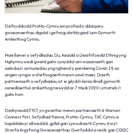
Defnyddiodd ProMo-Cymru ein profiad o ddarparu
gwasanaethau digidol i gefnogi datblygiad Lein Gymorth
Amlieithog Cymru.
Mae llawer o sefydliadau Du, Asiaidd a Lleiafrifoedd Ethnig yng
Nghymru wedi gweld galw cynyddol am wasanaeth gan
aelodau’r cymunedau yng nghanol y pandemig Covid-19, ac
angen cyngor a chefnogaeth mewn sawl maes. Daeth
partneriaeth o sefydliadau at ei gilydd i lansio llinell gymorth
cenedlaethol amlieithog newydd ar 7 Medi 2020 i ymateb i’r
galw hwn.
Derbyniodd EYST, yn gweithio mewn partneriaeth â Women
Connect First, Sefydliad Henna, ProMo-Cymru, TUC Cymru a
hapddalwyr allweddol, gyllid gan Lywodraeth Cymru trwy’r
Gronfa Argyfwng Gwasanaethau Gwirfoddol a reolir gan CGGC