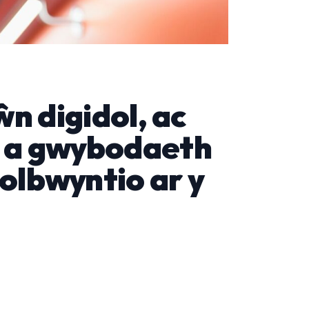
n digidol, ac
l a gwybodaeth
nolbwyntio ar y