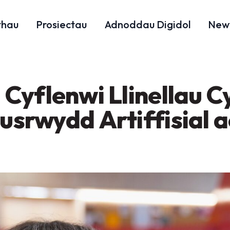
thau
Prosiectau
Adnoddau Digidol
New
Cyflenwi Llinellau 
lusrwydd Artiffisial