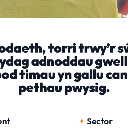
daeth, torri trwy’r sŵ
ydag adnoddau gwel
bod timau yn gallu ca
pethau pwysig.
ent
Sector