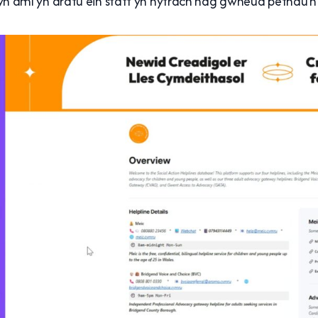
aml yn arafu ein staff yn hytrach nag gwneud pethau’n