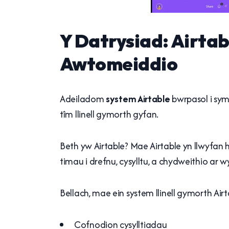
Y Datrysiad: Airtabl
Awtomeiddio
Adeiladom
system Airtable
bwrpasol i sy
tîm llinell gymorth gyfan.
Beth yw Airtable? Mae Airtable yn llwyfa
timau i drefnu, cysylltu, a chydweithio ar
Bellach, mae ein system llinell gymorth Airt
Cofnodion cysylltiadau