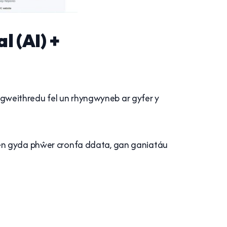
l (AI) +
gweithredu fel un rhyngwyneb ar gyfer y
len gyda phŵer cronfa ddata, gan ganiatáu