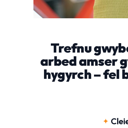
Trefnu gwybo
arbed amser g
hygyrch – fel 
Clei