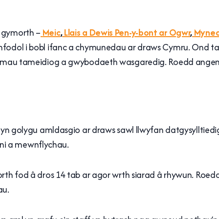
l gymorth –
Meic
,
Llais a Dewis Pen-y-bont ar Ogwr
,
Mynedi
fodol i bobl ifanc a chymunedau ar draws Cymru. Ond tan
ystemau tameidiog a gwybodaeth wasgaredig. Roedd angen
th yn golygu amldasgio ar draws sawl llwyfan datgysyllt
ni a mewnflychau.
orth fod â dros 14 tab ar agor wrth siarad â rhywun. Roed
au.