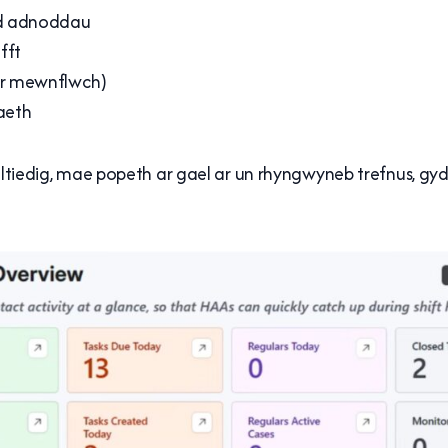
dd adnoddau
fft
ar mewnflwch)
laeth
lltiedig, mae popeth ar gael ar un rhyngwyneb trefnus, gyda