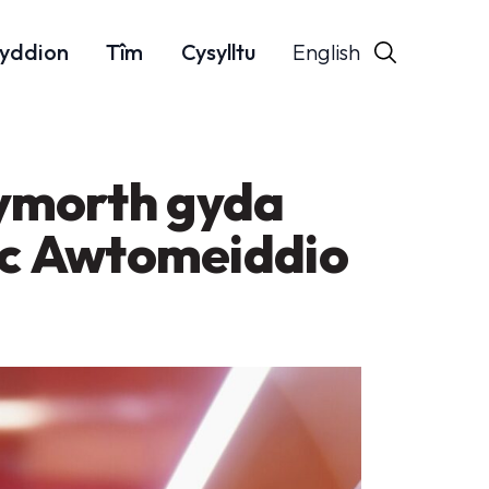
English
yddion
Tîm
Cysylltu
Cymorth gyda
 ac Awtomeiddio