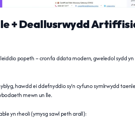
e + Deallusrwydd Artiffisia
mleiddio popeth – cronfa ddata modern, gweledol sydd yn 
n hyblyg, hawdd ei ddefnyddio sy’n cyfuno symlrwydd taen
 wybodaeth mewn un lle.
able yn rheoli (ymysg sawl peth arall):