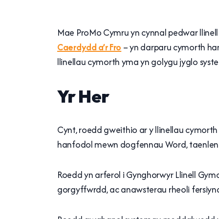
Mae ProMo Cymru yn cynnal pedwar llinel
Caerdydd a’r Fro
– yn darparu cymorth han
llinellau cymorth yma yn golygu jyglo s
Yr Her
Cynt, roedd gweithio ar y llinellau cymor
hanfodol mewn dogfennau Word, taenlen
Roedd yn arferol i Gynghorwyr Llinell Gym
gorgyffwrdd, ac anawsterau rheoli fersiyn