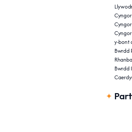
Llywod
Cyngor
Cyngor
Cyngor 
y-bont 
Bwrdd P
Rhanba
Bwrdd I
Caerdyd
Part