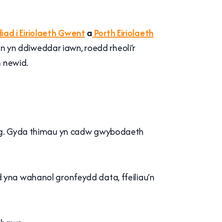
ad i Eiriolaeth Gwent
a
Porth Eiriolaeth
 yn ddiweddar iawn, roedd rheoli’r
 newid.
iedig. Gyda thimau yn cadw gwybodaeth
d yna wahanol gronfeydd data, ffeiliau’n