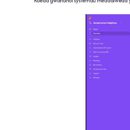
Roedd gwahanol systemau meddalwedd yn 