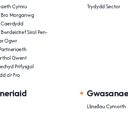
raeth Cymru
Trydydd Sector
 Bro Morganwg
 Caerdydd
Bwrdeistref Sirol Pen-
ar Ogwr
artneriaeth
rthol Gwent
echyd Prifysgol
d a’r Fro
neriaid
Gwasanae
Llinellau Cymorth