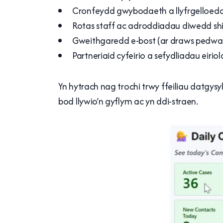
Cronfeydd gwybodaeth a llyfrgelloe
Rotas staff ac adroddiadau diwedd shi
Gweithgaredd e-bost (ar draws pedw
Partneriaid cyfeirio a sefydliadau eirio
Yn hytrach nag trochi trwy ffeiliau datgysy
bod llywio’n gyflym ac yn ddi-straen.