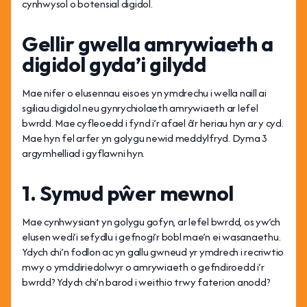
cynhwysol o botensial digidol.
Gellir gwella amrywiaeth a
digidol gyda’i gilydd
Mae nifer o elusennau eisoes yn ymdrechu i wella naill ai
sgiliau digidol neu gynrychiolaeth amrywiaeth ar lefel
bwrdd. Mae cyfleoedd i fynd i’r afael â’r heriau hyn ar y cyd.
Mae hyn fel arfer yn golygu newid meddylfryd. Dyma 3
argymhelliad i gyflawni hyn.
1. Symud pŵer mewnol
Mae cynhwysiant yn golygu gofyn, ar lefel bwrdd, os yw’ch
elusen wedi’i sefydlu i gefnogi’r bobl mae’n ei wasanaethu.
Ydych chi’n fodlon ac yn gallu gwneud yr ymdrech i recriwtio
mwy o ymddiriedolwyr o amrywiaeth o gefndiroedd i’r
bwrdd? Ydych chi’n barod i weithio trwy faterion anodd?