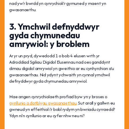
nad yw’r bwrdd yn cynrychioli’r gymuned y maent yn
gwasanaethu.
3. Ymchwil defnyddwyr
gyda chymunedau
amrywiol: y broblem
Ar yr un pryd, dywedodd 1 o bob 4 elusen wrth yr
Adroddiad Sgiliau Digidol Elusennau nad oes ganddynt
dimau digidol amrywiol yn gweithio ar eu cynhyrchion a’u
gwasanaethau. Nid ydynt ychwaith yn cynnal ymchwil
defnyddwyr gyda chymunedau amrywiol.
Mae angen cynrychiolaeth profiad byw yn y broses o
gynllunio a datblygu gwasanaethau
. Sut arall y gallwn eu
gwneud yn effeithiol i’r bobl rydym yn bwriadu cyrraedd?
Ydyn ni’n cynllunio ar eu cyfer nhw neu ni?