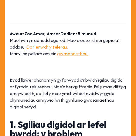
Awdur: Zoe Amar; Amser Darllen: 5 munud
Mae hwn yn adnodd agored. Mae croeso i chi ei gopïo a'i
addasu.
Darllenwch y telerau.
Manylion pellach am ein
gwasanaethau.
Bydd llawer ohonom yn gyfarwydd â’r bwlch sgiliau digidol
ar fyrddau elusennau. Mae’n her gyffredin. Fel y mae diffyg
amrywiaeth, ac fel y mae ymchwil defnyddwyr gyda
chymunedau amrywiol wrth gynllunio gwasanaethau
digidol hefyd.
1. Sgiliau digidol ar lefel
bwrdd: y broblem