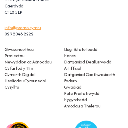
Caerdydd
CF10 5EP
info@promo.cymru
029 2046 2222
Gwasanaethau
Llogi Ystafelloedd
Prosiectau
Hanes
Newyddion ac Adnoddau
Datganiad Deallusrwydd
Cyfarfod y Tîm
Artiffisial
Cymorth Digidol
Datganiad Caethwasiaeth
Lleoliadau Cymunedol
Fodern
Cysylltu
Gwadiad
Polisi Preifatrwydd
Hygyrchedd
Amodau a Thelerau