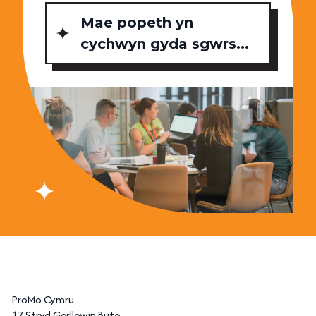
Mae popeth yn
cychwyn gyda sgwrs...
ProMo Cymru
17 Stryd Gorllewin Bute