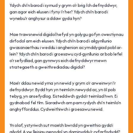
Ydych chi’n barod i symud y grym o’r brig i’ch defnyddwyr,
gan agor eich elusen i fyny i’r her? Ydych chi’n barod i
wynebu’r anghysur a ddaw gyda hyn?
Mae trawsnewid digidol hefyd yn golygu gofyn cwestiynau
dirfodol am eich elusen. Ydych chi’n barod i ailgynllunio
gwasanaethau i weddu i anghenion ac ymddygiad pobl ar-
lein? Ydych chi’n barod i groesawu cyd-gynllunio ar bob lefel
o’r sefydliad, gan gynnwys eich defnyddwyr mewn
strategaeth a gweithrediadau digidol?
Mae’r ddau newid yma yn newid y grym o’r arweinwyr i’r
defnyddwyr. Bydd hyn yn teimlo’n newydd ac, yn ôl pob
tebyg, yn ansefydlog. Eisteddwch gyda’r teimlad hwn. Ei
gydnabod fel tîm. Siaradwch am pam rydych chi’n teimlo’n
anghyfforddus. Cydweithiwch i groesawu newid.
Yn olaf, ystyriwch sut mae’ch bwrdd yn gweithio gyda’i
gilydd. A yw lleisiau penodol yn dominyddu’r cyfarfodydd?