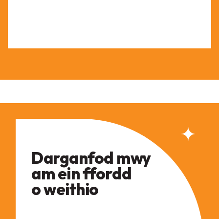
Darganfod mwy
am ein ffordd
o weithio