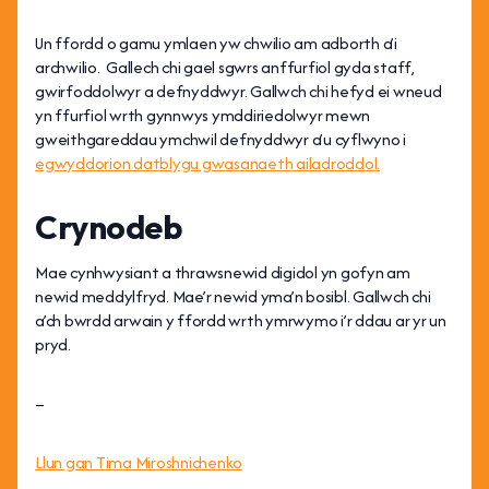
Un ffordd o gamu ymlaen yw chwilio am adborth a’i
archwilio. Gallech chi gael sgwrs anffurfiol gyda staff,
gwirfoddolwyr a defnyddwyr. Gallwch chi hefyd ei wneud
yn ffurfiol wrth gynnwys ymddiriedolwyr mewn
gweithgareddau ymchwil defnyddwyr a’u cyflwyno i
egwyddorion datblygu gwasanaeth ailadroddol.
Crynodeb
Mae cynhwysiant a thrawsnewid digidol yn gofyn am
newid meddylfryd. Mae’r newid yma’n bosibl. Gallwch chi
a’ch bwrdd arwain y ffordd wrth ymrwymo i’r ddau ar yr un
pryd.
–
Llun gan Tima Miroshnichenko