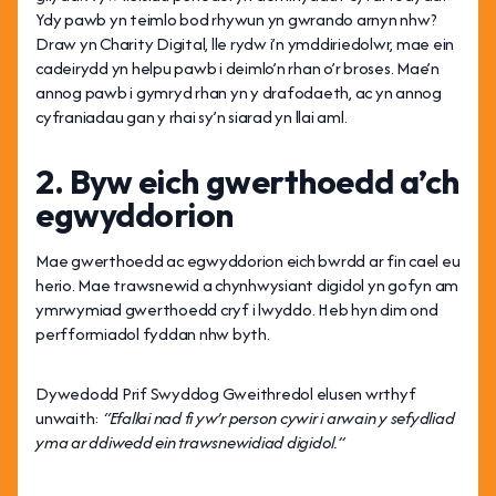
Ydy pawb yn teimlo bod rhywun yn gwrando arnyn nhw?
Draw yn Charity Digital, lle rydw i’n ymddiriedolwr, mae ein
cadeirydd yn helpu pawb i deimlo’n rhan o’r broses. Mae’n
annog pawb i gymryd rhan yn y drafodaeth, ac yn annog
cyfraniadau gan y rhai sy’n siarad yn llai aml.
2. Byw eich gwerthoedd a’ch
egwyddorion
Mae gwerthoedd ac egwyddorion eich bwrdd ar fin cael eu
herio. Mae trawsnewid a chynhwysiant digidol yn gofyn am
ymrwymiad gwerthoedd cryf i lwyddo. Heb hyn dim ond
perfformiadol fyddan nhw byth.
Dywedodd Prif Swyddog Gweithredol elusen wrthyf
unwaith:
“Efallai nad fi yw’r person cywir i arwain y sefydliad
yma ar ddiwedd ein trawsnewidiad digidol.”