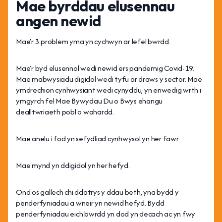
Mae byrddau elusennau
angen newid
Mae’r 3 problem yma yn cychwyn ar lefel bwrdd.
Mae’r byd elusennol wedi newid ers pandemig Covid-19.
Mae mabwysiadu digidol wedi tyfu ar draws y sector. Mae
ymdrechion cynhwysiant wedi cynyddu, yn enwedig wrth i
ymgyrch fel Mae Bywydau Du o Bwys ehangu
dealltwriaeth pobl o wahardd.
Mae anelu i fod yn sefydliad cynhwysol yn her fawr.
Mae mynd yn ddigidol yn her hefyd.
Ond os gallech chi ddatrys y ddau beth, yna bydd y
penderfyniadau a wneir yn newid hefyd. Bydd
penderfyniadau eich bwrdd yn dod yn decach ac yn fwy