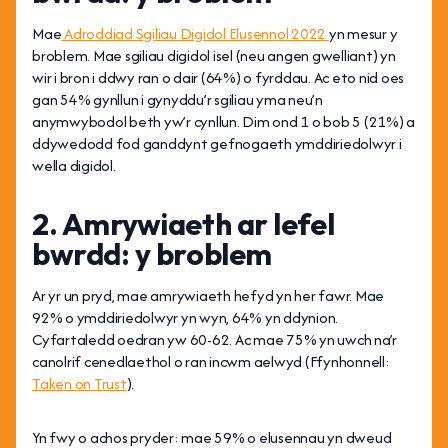
Mae
Adroddiad Sgiliau Digidol Elusennol 2022
yn mesur y
broblem. Mae sgiliau digidol isel (neu angen gwelliant) yn
wir i bron i ddwy ran o dair (64%) o fyrddau. Ac eto nid oes
gan 54% gynllun i gynyddu’r sgiliau yma neu’n
anymwybodol beth yw’r cynllun. Dim ond 1 o bob 5 (21%) a
ddywedodd fod ganddynt gefnogaeth ymddiriedolwyr i
wella digidol.
2. Amrywiaeth ar lefel
bwrdd: y broblem
Ar yr un pryd, mae amrywiaeth hefyd yn her fawr. Mae
92% o ymddiriedolwyr yn wyn, 64% yn ddynion.
Cyfartaledd oedran yw 60-62. Ac mae 75% yn uwch na’r
canolrif cenedlaethol o ran incwm aelwyd (Ffynhonnell:
Taken on Trust
).
Yn fwy o achos pryder: mae 59% o elusennau yn dweud