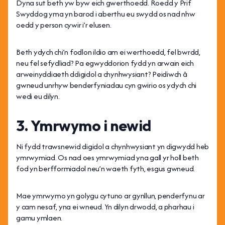
Dyna sut beth yw byw eich gwerthoedd. Roedd y Prif
Swyddog yma yn barod i aberthu eu swydd os nad nhw
oedd y person cywir i’r elusen.
Beth ydych chi’n fodlon ildio am ei werthoedd, fel bwrdd,
neu fel sefydliad? Pa egwyddorion fydd yn arwain eich
arweinyddiaeth ddigidol a chynhwysiant? Peidiwch â
gwneud unrhyw benderfyniadau cyn gwirio os ydych chi
wedi eu dilyn.
3. Ymrwymo i newid
Ni fydd trawsnewid digidol a chynhwysiant yn digwydd heb
ymrwymiad. Os nad oes ymrwymiad yna gall yr holl beth
fod yn berfformiadol neu’n waeth fyth, esgus gwneud.
Mae ymrwymo yn golygu cytuno ar gynllun, penderfynu ar
y cam nesaf, yna ei wneud. Yn dilyn drwodd, a pharhau i
gamu ymlaen.