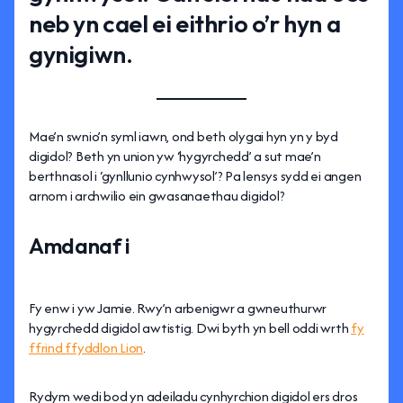
neb yn cael ei eithrio o’r hyn a
gynigiwn.
Mae’n swnio’n syml iawn, ond beth olygai hyn yn y byd
digidol? Beth yn union yw ‘hygyrchedd’ a sut mae’n
berthnasol i ‘gynllunio cynhwysol’? Pa lensys sydd ei angen
arnom i archwilio ein gwasanaethau digidol?
Amdanaf i
Fy enw i yw Jamie. Rwy’n arbenigwr a gwneuthurwr
hygyrchedd digidol awtistig. Dwi byth yn bell oddi wrth
fy
ffrind ffyddlon Lion
.
Rydym wedi bod yn adeiladu cynhyrchion digidol ers dros