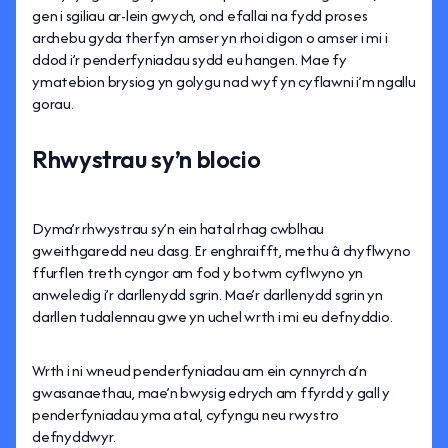
gen i sgiliau ar-lein gwych, ond efallai na fydd proses
archebu gyda therfyn amser yn rhoi digon o amser i mi i
ddod i’r penderfyniadau sydd eu hangen. Mae fy
ymatebion brysiog yn golygu nad wyf yn cyflawni i’m ngallu
gorau.
Rhwystrau sy’n
blocio
Dyma’r rhwystrau sy’n ein hatal rhag cwblhau
gweithgaredd neu dasg. Er enghraifft, methu â chyflwyno
ffurflen treth cyngor am fod y botwm cyflwyno yn
anweledig i’r darllenydd sgrin. Mae’r darllenydd sgrin yn
darllen tudalennau gwe yn uchel wrth i mi eu defnyddio.
Wrth i ni wneud penderfyniadau am ein cynnyrch a’n
gwasanaethau, mae’n bwysig edrych am ffyrdd y gall y
penderfyniadau yma atal, cyfyngu neu rwystro
defnyddwyr.