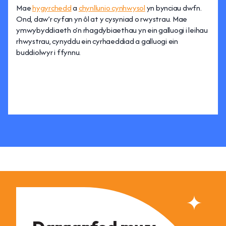
Mae
hygyrchedd
a
chynllunio cynhwysol
yn bynciau dwfn.
Ond, daw’r cyfan yn ôl at y cysyniad o rwystrau. Mae
ymwybyddiaeth o’n rhagdybiaethau yn ein galluogi i leihau
rhwystrau, cynyddu ein cyrhaeddiad a galluogi ein
buddiolwyr i ffynnu.