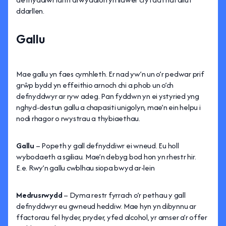
ddarllen.
Gallu
Mae gallu yn faes cymhleth. Er nad yw’n un o’r pedwar prif
grŵp bydd yn effeithio arnoch chi a phob un o’ch
defnyddwyr ar ryw adeg. Pan fyddwn yn ei ystyried yng
nghyd-destun gallu a chapasiti unigolyn, mae’n ein helpu i
nodi rhagor o rwystrau a thybiaethau.
Gallu
– Popeth y gall defnyddiwr ei wneud. Eu holl
wybodaeth a sgiliau. Mae’n debyg bod hon yn rhestr hir.
E.e. Rwy’n gallu cwblhau siopa bwyd ar-lein
Medrusrwydd
– Dyma restr fyrrach o’r pethau y gall
defnyddwyr eu gwneud heddiw. Mae hyn yn dibynnu ar
ffactorau fel hyder, pryder, yfed alcohol, yr amser a’r offer