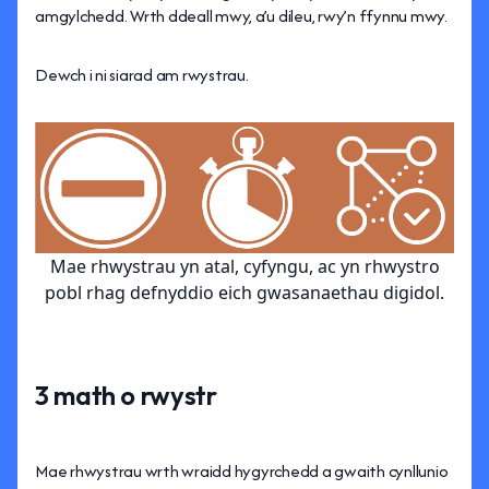
amgylchedd. Wrth ddeall mwy, a’u dileu, rwy’n ffynnu mwy.
Dewch i ni siarad am rwystrau.
Mae rhwystrau yn atal, cyfyngu, ac yn rhwystro
pobl rhag defnyddio eich gwasanaethau digidol.
3 math o rwystr
Mae rhwystrau wrth wraidd hygyrchedd a gwaith cynllunio