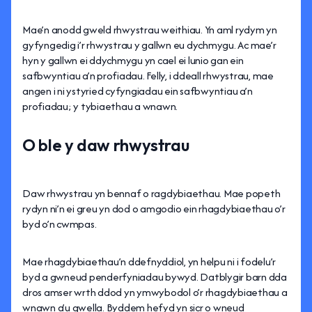
Mae’n anodd gweld rhwystrau weithiau. Yn aml rydym yn
gyfyngedig i’r rhwystrau y gallwn eu dychmygu. Ac mae’r
hyn y gallwn ei ddychmygu yn cael ei lunio gan ein
safbwyntiau a’n profiadau. Felly, i ddeall rhwystrau, mae
angen i ni ystyried cyfyngiadau ein safbwyntiau a’n
profiadau; y tybiaethau a wnawn.
O ble y daw rhwystrau
Daw rhwystrau yn bennaf o ragdybiaethau. Mae popeth
rydyn ni’n ei greu yn dod o amgodio ein rhagdybiaethau o’r
byd o’n cwmpas.
Mae rhagdybiaethau’n ddefnyddiol, yn helpu ni i fodelu’r
byd a gwneud penderfyniadau bywyd. Datblygir barn dda
dros amser wrth ddod yn ymwybodol o’r rhagdybiaethau a
wnawn a’u gwella. Byddem hefyd yn sicr o wneud