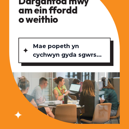
Darganfod mwy
am ein ffordd
o weithio
Mae popeth yn
cychwyn gyda sgwrs...