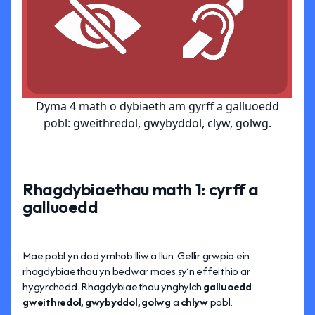
Dyma 4 math o dybiaeth am gyrff a galluoedd
pobl: gweithredol, gwybyddol, clyw, golwg.
Rhagdybiaethau math 1: cyrff a
galluoedd
Mae pobl yn dod ymhob lliw a llun. Gellir grwpio ein
rhagdybiaethau yn bedwar maes sy’n effeithio ar
hygyrchedd. Rhagdybiaethau ynghylch
galluoedd
gweithredol, gwybyddol, golwg
a
chlyw
pobl.