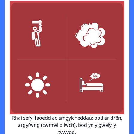
Rhai sefyllfaoedd ac amgylcheddau: bod ar drên,
argyfwng (cwmwl o lwch), bod yn y gwely, y
tywydd.