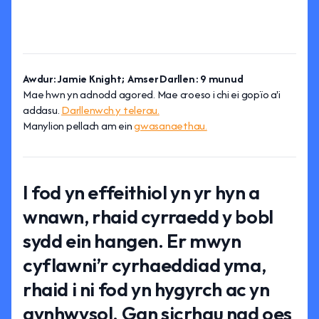
Awdur: Jamie Knight; Amser Darllen: 9 munud
Mae hwn yn adnodd agored. Mae croeso i chi ei gopïo a'i
addasu.
Darllenwch y telerau.
Manylion pellach am ein
gwasanaethau.
I fod yn effeithiol yn yr hyn a
wnawn, rhaid cyrraedd y bobl
sydd ein hangen. Er mwyn
cyflawni’r cyrhaeddiad yma,
rhaid i ni fod yn hygyrch ac yn
gynhwysol. Gan sicrhau nad oes