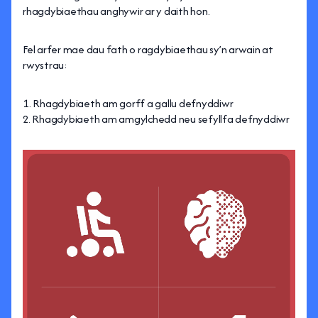
rhagdybiaethau anghywir ar y daith hon.
Fel arfer mae dau fath o ragdybiaethau sy’n arwain at
rwystrau:
Rhagdybiaeth am gorff a gallu defnyddiwr
Rhagdybiaeth am amgylchedd neu sefyllfa defnyddiwr