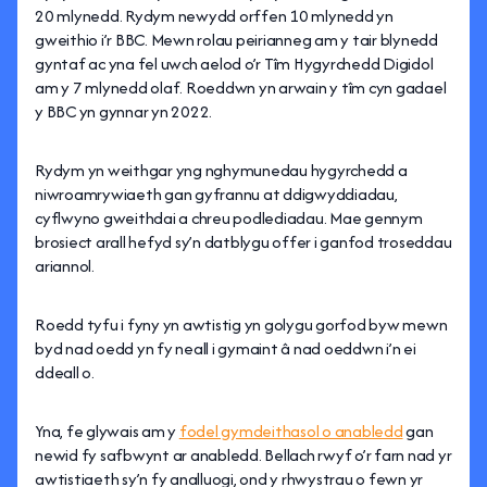
20 mlynedd. Rydym newydd orffen 10 mlynedd yn
gweithio i’r BBC. Mewn rolau peirianneg am y tair blynedd
gyntaf ac yna fel uwch aelod o’r Tîm Hygyrchedd Digidol
am y 7 mlynedd olaf. Roeddwn yn arwain y tîm cyn gadael
y BBC yn gynnar yn 2022.
Rydym yn weithgar yng nghymunedau hygyrchedd a
niwroamrywiaeth gan gyfrannu at ddigwyddiadau,
cyflwyno gweithdai a chreu podlediadau. Mae gennym
brosiect arall hefyd sy’n datblygu offer i ganfod troseddau
ariannol.
Roedd tyfu i fyny yn awtistig yn golygu gorfod byw mewn
byd nad oedd yn fy neall i gymaint â nad oeddwn i’n ei
ddeall o.
Yna, fe glywais am y
fodel gymdeithasol o anabledd
gan
newid fy safbwynt ar anabledd. Bellach rwyf o’r farn nad yr
awtistiaeth sy’n fy analluogi, ond y rhwystrau o fewn yr