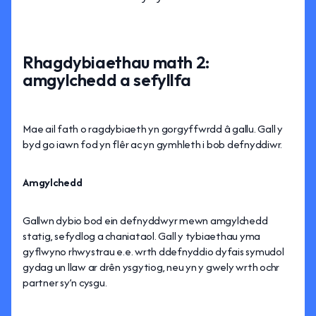
Rhagdybiaethau math 2:
amgylchedd a sefyllfa
Mae ail fath o ragdybiaeth yn gorgyffwrdd â gallu. Gall y
byd go iawn fod yn flêr ac yn gymhleth i bob defnyddiwr.
Amgylchedd
Gallwn dybio bod ein defnyddwyr mewn amgylchedd
statig, sefydlog a chaniataol. Gall y tybiaethau yma
gyflwyno rhwystrau e.e. wrth ddefnyddio dyfais symudol
gydag un llaw ar drên ysgytiog, neu yn y gwely wrth ochr
partner sy’n cysgu.