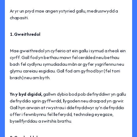
Ar yr un pryd mae angen ystyried gallu, medrusrwydd a
chapasiti.
1. Gweithredol
Mae gweithredol yn cyfeirio at ein gallu i symud a rheoli ein
cyrff. Gall fod yn bethau mawr fel cerdded neu bethau
bach fel cydlynu symudiadau mân ar gyfer ysgrifennu neu
glymu careiau esgidiau. Gall fod am gyfnod byr (fel torri
braich) neu am byth.
Yn y byd digidol,
gallwn dybio bod pob defnyddiwr yn gallu
defnyddio sgrin gyffwrdd, llygoden neu dracpad yn gywir.
Gall hyn arwain at rwystrau i ddefnyddwyr sy’n defnyddio
offer i fewnbynnu fel lleferydd, technoleg eyegaze,
bysellfyrddau a switshis brathu.