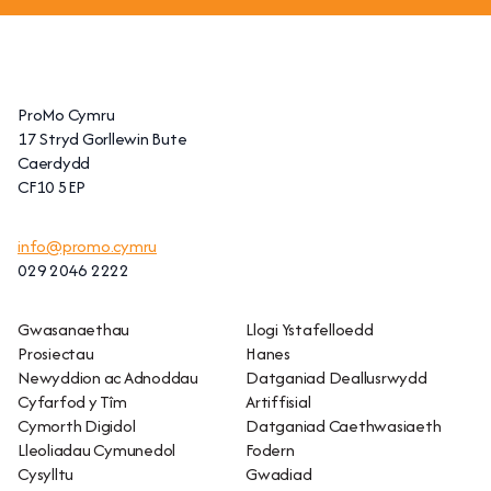
ProMo Cymru
17 Stryd Gorllewin Bute
Caerdydd
CF10 5EP
info@promo.cymru
029 2046 2222
Gwasanaethau
Llogi Ystafelloedd
Prosiectau
Hanes
Newyddion ac Adnoddau
Datganiad Deallusrwydd
Cyfarfod y Tîm
Artiffisial
Cymorth Digidol
Datganiad Caethwasiaeth
Lleoliadau Cymunedol
Fodern
Cysylltu
Gwadiad