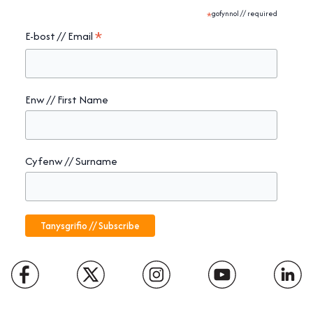
*
gofynnol // required
*
E-bost // Email
Enw // First Name
Cyfenw // Surname