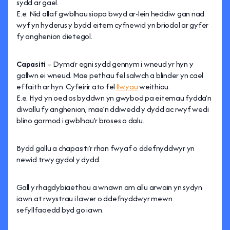
sydd ar gael.
E.e. Nid allaf gwblhau siopa bwyd ar-lein heddiw gan nad
wyf yn hyderus y bydd eitem cyfnewid yn briodol ar gyfer
fy anghenion dietegol.
Capasiti
– Dyma’r egni sydd gennym i wneud yr hyn y
gallwn ei wneud. Mae pethau fel salwch a blinder yn cael
effaith ar hyn. Cyfeirir ato fel
llwyau
weithiau.
E.e. Hyd yn oed os byddwn yn gwybod pa eitemau fydda’n
diwallu fy anghenion, mae’n ddiwedd y dydd ac rwyf wedi
blino gormod i gwblhau’r broses o dalu.
Bydd gallu a chapasiti’r rhan fwyaf o ddefnyddwyr yn
newid trwy gydol y dydd.
Gall y rhagdybiaethau a wnawn am allu arwain yn sydyn
iawn at rwystrau i lawer o ddefnyddwyr mewn
sefyllfaoedd byd go iawn.