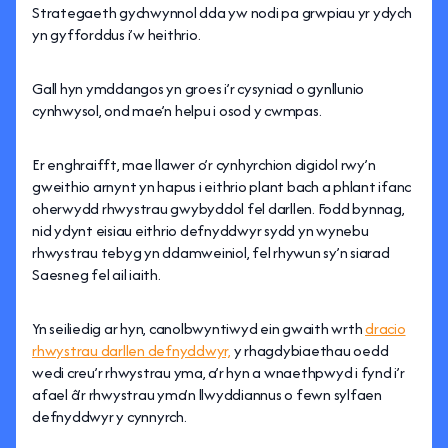
Strategaeth gychwynnol dda yw nodi pa grwpiau yr ydych
yn gyfforddus i’w heithrio.
Gall hyn ymddangos yn groes i’r cysyniad o gynllunio
cynhwysol, ond mae’n helpu i osod y cwmpas.
Er enghraifft, mae llawer o’r cynhyrchion digidol rwy’n
gweithio arnynt yn hapus i eithrio plant bach a phlant ifanc
oherwydd rhwystrau gwybyddol fel darllen. Fodd bynnag,
nid ydynt eisiau eithrio defnyddwyr sydd yn wynebu
rhwystrau tebyg yn ddamweiniol, fel rhywun sy’n siarad
Saesneg fel ail iaith.
Yn seiliedig ar hyn, canolbwyntiwyd ein gwaith wrth
dracio
rhwystrau darllen defnyddwyr,
y rhagdybiaethau oedd
wedi creu’r rhwystrau yma, a’r hyn a wnaethpwyd i fynd i’r
afael â’r rhwystrau yma’n llwyddiannus o fewn sylfaen
defnyddwyr y cynnyrch.