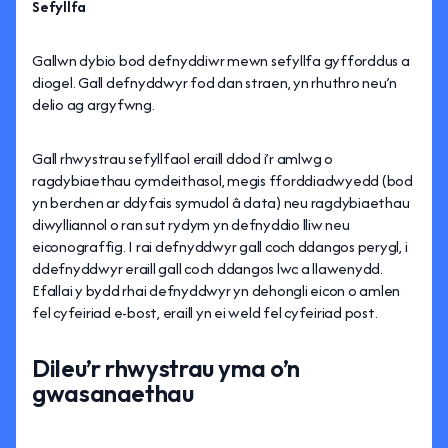
Sefyllfa
Gallwn dybio bod defnyddiwr mewn sefyllfa gyfforddus a
diogel. Gall defnyddwyr fod dan straen, yn rhuthro neu’n
delio ag argyfwng.
Gall rhwystrau sefyllfaol eraill ddod i’r amlwg o
ragdybiaethau cymdeithasol, megis fforddiadwyedd (bod
yn berchen ar ddyfais symudol â data) neu ragdybiaethau
diwylliannol o ran sut rydym yn defnyddio lliw neu
eiconograffig. I rai defnyddwyr gall coch ddangos perygl, i
ddefnyddwyr eraill gall coch ddangos lwc a llawenydd.
Efallai y bydd rhai defnyddwyr yn dehongli eicon o amlen
fel cyfeiriad e-bost, eraill yn ei weld fel cyfeiriad post.
Dileu’r rhwystrau yma o’n
gwasanaethau