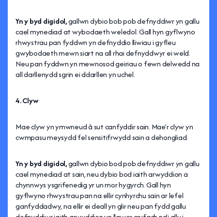
Yn y byd digidol,
gallwn dybio bob pob defnyddiwr yn gallu
cael mynediad at wybodaeth weledol. Gall hyn gyflwyno
rhwystrau pan fyddwn yn defnyddio lliwiau i gyfleu
gwybodaeth mewn siart na all rhai defnyddwyr ei weld.
Neu pan fyddwn yn mewnosod geiriau o fewn delwedd na
all darllenydd sgrin ei ddarllen yn uchel.
4. Clyw
Mae clyw yn ymwneud â sut canfyddir sain. Mae’r clyw yn
cwmpasu meysydd fel sensitifrwydd sain a dehongliad.
Yn y byd digidol,
gallwn dybio bod pob defnyddiwr yn gallu
cael mynediad at sain, neu dybio bod iaith arwyddion a
chynnwys ysgrifenedig yr un mor hygyrch. Gall hyn
gyflwyno rhwystrau pan na ellir cynhyrchu sain ar lefel
ganfyddadwy, na ellir ei deall yn glir neu pan fydd gallu
defnyddiwr iaith arwyddion yn llawer cryfach na’i allu i