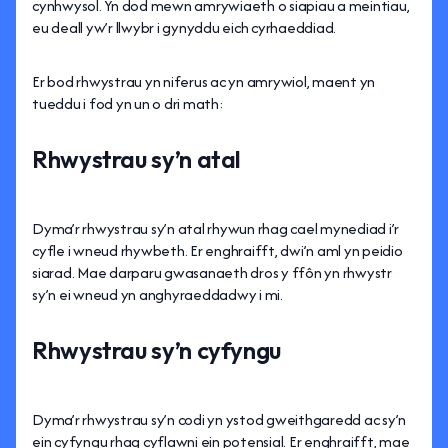
cynhwysol. Yn dod mewn amrywiaeth o siapiau a meintiau,
eu deall yw’r llwybr i gynyddu eich cyrhaeddiad.
Er bod rhwystrau yn niferus ac yn amrywiol, maent yn
tueddu i fod yn un o dri math:
Rhwystrau sy’n
atal
Dyma’r rhwystrau sy’n atal rhywun rhag cael mynediad i’r
cyfle i wneud rhywbeth. Er enghraifft, dwi’n aml yn peidio
siarad. Mae darparu gwasanaeth dros y ffôn yn rhwystr
sy’n ei wneud yn anghyraeddadwy i mi.
Rhwystrau sy’n
cyfyngu
Dyma’r rhwystrau sy’n codi yn ystod gweithgaredd ac sy’n
ein cyfyngu rhag cyflawni ein potensial. Er enghraifft, mae