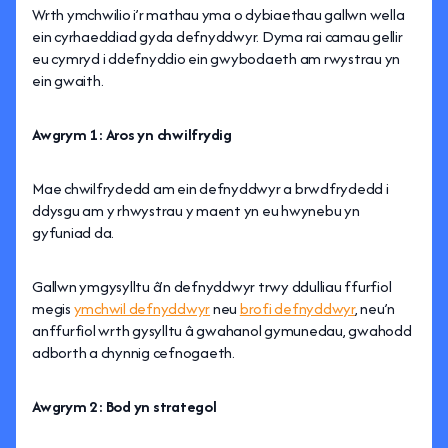
Wrth ymchwilio i’r mathau yma o dybiaethau gallwn wella
ein cyrhaeddiad gyda defnyddwyr. Dyma rai camau gellir
eu cymryd i ddefnyddio ein gwybodaeth am rwystrau yn
ein gwaith.
Awgrym 1: Aros yn chwilfrydig
Mae chwilfrydedd am ein defnyddwyr a brwdfrydedd i
ddysgu am y rhwystrau y maent yn eu hwynebu yn
gyfuniad da.
Gallwn ymgysylltu â’n defnyddwyr trwy ddulliau ffurfiol
megis
ymchwil defnyddwyr
neu
brofi defnyddwyr
, neu’n
anffurfiol wrth gysylltu â gwahanol gymunedau, gwahodd
adborth a chynnig cefnogaeth.
Awgrym 2: Bod yn strategol