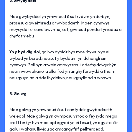
2. Gwybyddol
Mae gwybyddol yn ymwneud â sut rydym yn derbyn,
prosesu a gweithredu ar wybodaeth. Mae’n cynnwys
meysydd fel canolbwyntio, cof, gwneud penderfyniadau a
chyfathrebu.
Yn y byd digidol,
gallwn dybio’r hyn mae rhywun yn ei
wybod yn barod, neu sut y byddant yn dehongli ein
cynnwys. Gall hyn arwain at rwystrau i ddefnyddwyr hŷn
neu niwrowahanol a allai fod yn anghyfarwydd â therm
neu gysyniad a ddefnyddiwn, neu gysylltiad a wnawn.
3. Golwg
Mae golwg yn ymwneud â sut canfyddir gwybodaeth
weledol. Mae golwg yn cwmpasu ystod o feysydd megis
craffter (yr hyn mae optegydd yn ei fesur), yn ogystal â’r
gallu i wahanu lliwiau ac amcangyfrif pellteroedd.