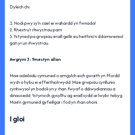
Dylech chi:
Nodi pwy sy’n cael ei wahardd yn fwriadol
Rhestru’r rhwystrau pam
Ystyried pa grwpiau eraill gellir eu heithrio’n ddamweiniol
gan yr un rhwystrau.
Awgrym 3: Ymestyn allan
Mae adeiladu cymuned o amgylch eich gwaith yn ffordd
wych o hybu ei effeithiolrwydd. Mae grwpiau cynllunio
cynhwysol yn bodoli yn y rhan fwyaf o ddiwydiannau a
dinasoedd. Ystyriwch gysylltu ag eraill sydd ar lwybr tebyg.
Mae’n gymuned gyfeillgar i fod yn rhan ohoni.
I gloi