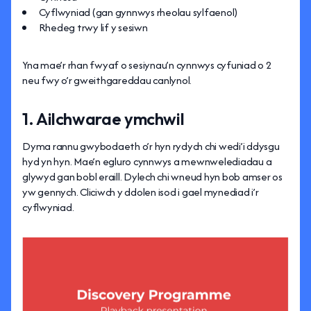
Cyflwyniad (gan gynnwys rheolau sylfaenol)
Rhedeg trwy lif y sesiwn
Yna mae’r rhan fwyaf o sesiynau’n cynnwys cyfuniad o 2
neu fwy o’r gweithgareddau canlynol.
1. Ailchwarae ymchwil
Dyma rannu gwybodaeth o’r hyn rydych chi wedi’i ddysgu
hyd yn hyn. Mae’n egluro cynnwys a mewnwelediadau a
glywyd gan bobl eraill. Dylech chi wneud hyn bob amser os
yw gennych. Cliciwch y ddolen isod i gael mynediad i’r
cyflwyniad.