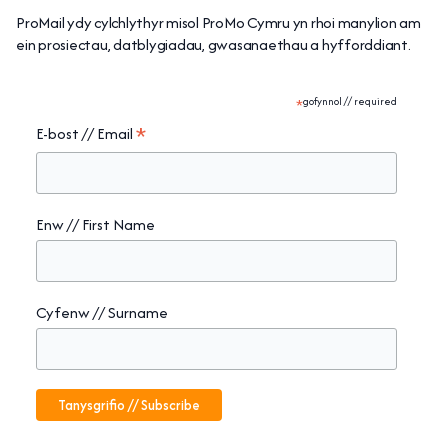
ProMail ydy cylchlythyr misol ProMo Cymru yn rhoi manylion am
ein prosiectau, datblygiadau, gwasanaethau a hyfforddiant.
*
gofynnol // required
*
E-bost // Email
Enw // First Name
Cyfenw // Surname