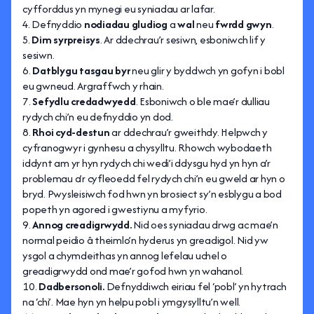
cyfforddus yn mynegi eu syniadau ar lafar.
Defnyddio
nodiadau gludiog
a
wal
neu
fwrdd gwyn
.
Dim syrpreisys
. Ar ddechrau’r sesiwn, esboniwch lif y
sesiwn.
Datblygu tasgau byr
neu glir y byddwch yn gofyn i bobl
eu gwneud. Argraffwch y rhain.
Sefydlu
credadwyedd
. Esboniwch o ble mae’r dulliau
rydych chi’n eu defnyddio yn dod.
Rhoi cyd-destun
ar ddechrau’r gweithdy. Helpwch y
cyfranogwyr i gynhesu a chysylltu. Rhowch wybodaeth
iddynt am yr hyn rydych chi wedi’i ddysgu hyd yn hyn a’r
problemau a’r cyfleoedd fel rydych chi’n eu gweld ar hyn o
bryd. Pwysleisiwch fod hwn yn brosiect sy’n esblygu a bod
popeth yn agored i gwestiynu a myfyrio.
Annog creadigrwydd.
Nid oes syniadau drwg ac mae’n
normal peidio â theimlo’n hyderus yn greadigol. Nid yw
ysgol a chymdeithas yn annog lefelau uchel o
greadigrwydd ond mae’r gofod hwn yn wahanol.
Dadbersonoli.
Defnyddiwch eiriau fel ‘pobl’ yn hytrach
na ‘chi’. Mae hyn yn helpu pobl i ymgysylltu’n well.