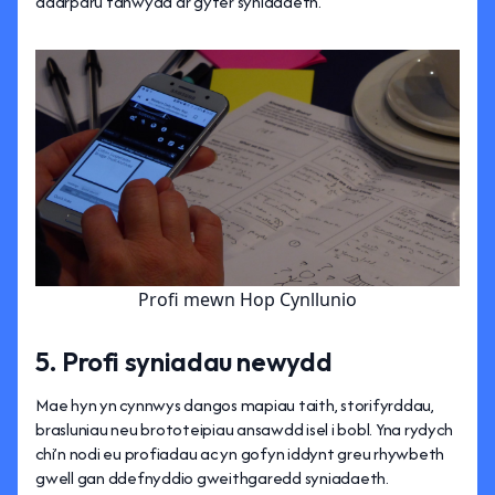
ddarparu tanwydd ar gyfer syniadaeth.
Profi mewn Hop Cynllunio
5. Profi syniadau newydd
Mae hyn yn cynnwys dangos mapiau taith, storifyrddau,
brasluniau neu brototeipiau ansawdd isel i bobl. Yna rydych
chi’n nodi eu profiadau ac yn gofyn iddynt greu rhywbeth
gwell gan ddefnyddio gweithgaredd syniadaeth.