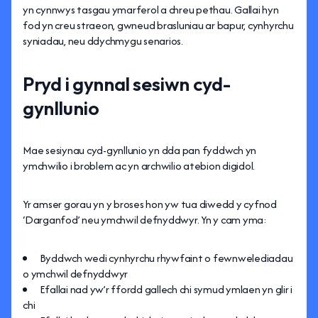
yn cynnwys tasgau ymarferol a chreu pethau. Gallai hyn
fod yn creu straeon, gwneud brasluniau ar bapur, cynhyrchu
syniadau, neu ddychmygu senarios.
Pryd i gynnal sesiwn cyd-
gynllunio
Mae sesiynau cyd-gynllunio yn dda pan fyddwch yn
ymchwilio i broblem ac yn archwilio atebion digidol.
Yr amser gorau yn y broses hon yw tua diwedd y cyfnod
‘Darganfod’ neu ymchwil defnyddwyr. Yn y cam yma:
Byddwch wedi cynhyrchu rhywfaint o fewnwelediadau
o ymchwil defnyddwyr
Efallai nad yw’r ffordd gallech chi symud ymlaen yn glir i
chi