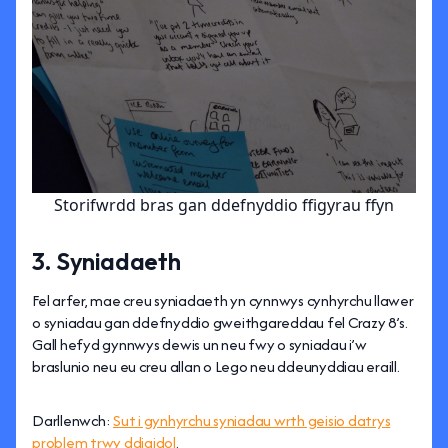
Storifwrdd bras gan ddefnyddio ffigyrau ffyn
3. Syniadaeth
Fel arfer, mae creu syniadaeth yn cynnwys cynhyrchu llawer
o syniadau gan ddefnyddio gweithgareddau fel Crazy 8’s.
Gall hefyd gynnwys dewis un neu fwy o syniadau i’w
braslunio neu eu creu allan o Lego neu ddeunyddiau eraill.
Darllenwch:
Sut i gynhyrchu syniadau wrth geisio datrys
problem trwy ddigidol
.