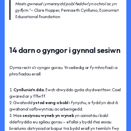
Mae’n gwneud i ymennydd pobl feddwl yn ochrol ac yn
gyflym.”
– Clare Hopper, Pennaeth Cynllunio, Economist
Educational Foundation
14 darn o gyngor i gynnal sesiwn
Dyma restr o’r cyngor gorau. Yn seiliedig ar fy mhrofiad i a
phrofiadau eraill.
Cynllunio’n dda.
Ewch drwyddo gyda chydweithiwr. Cael
gwared ar y fflwff.
Gwahodd
ystod eang o bobl
i fynychu, a fydd yn dod â
gwahanol safbwyntiau ac arbenigedd.
Mae
sesiynau wyneb yn wyneb
yn caniatáu i bobl
ddefnyddio eu sgiliau gorau – efallai y bydd rhai eisiau
braslunio datrysiad ar bapur tra bydd eraill yn teimlo’n fwy