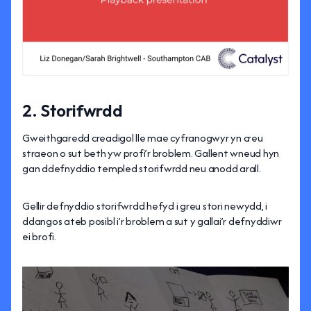
2. Storifwrdd
Gweithgaredd creadigol lle mae cyfranogwyr yn creu
straeon o sut beth yw profi’r broblem. Gallent wneud hyn
gan ddefnyddio templed storifwrdd neu anodd arall.
Gellir defnyddio storifwrdd hefyd i greu stori newydd, i
ddangos ateb posibl i’r broblem a sut y gallai’r defnyddiwr
ei brofi.