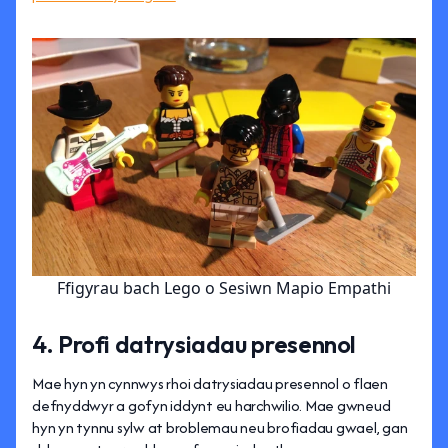
Ffigyrau bach Lego o Sesiwn Mapio Empathi
4. Profi datrysiadau presennol
Mae hyn yn cynnwys rhoi datrysiadau presennol o flaen
defnyddwyr a gofyn iddynt eu harchwilio. Mae gwneud
hyn yn tynnu sylw at broblemau neu brofiadau gwael, gan