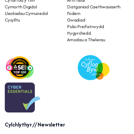
Cyfarfod y Tîm
Artiffisial
Cymorth Digidol
Datganiad Caethwasiaeth
Lleoliadau Cymunedol
Fodern
Cysylltu
Gwadiad
Polisi Preifatrwydd
Hygyrchedd
Amodau a Thelerau
Cylchlythyr // Newsletter