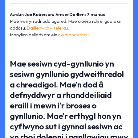
Awdur: Joe Roberson; Amser Darllen: 7 munud
Mae hwn yn adnodd agored. Mae croeso i chi ei gopïo a'i
addasu.
Darllenwch y telerau.
Manylion pellach am ein
gwasanaethau.
Mae sesiwn cyd-gynllunio yn
sesiwn gynllunio gydweithredol
a chreadigol. Mae’n dod â
defnyddwyr a rhanddeiliaid
eraill i mewn i’r broses o
gynllunio. Mae’r erthygl hon yn
cyflwyno sut i gynnal sesiwn ac
yn rhoi dolenni i ganllawiau mwy