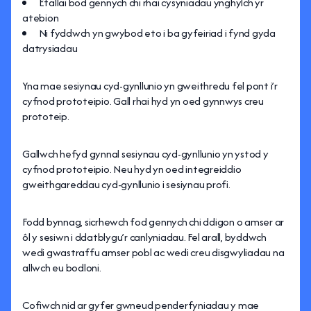
Efallai bod gennych chi rhai cysyniadau ynghylch yr
atebion
Ni fyddwch yn gwybod eto i ba gyfeiriad i fynd gyda
datrysiadau
Yna mae sesiynau cyd-gynllunio yn gweithredu fel pont i’r
cyfnod prototeipio. Gall rhai hyd yn oed gynnwys creu
prototeip.
Gallwch hefyd gynnal sesiynau cyd-gynllunio yn ystod y
cyfnod prototeipio. Neu hyd yn oed integreiddio
gweithgareddau cyd-gynllunio i sesiynau profi.
Fodd bynnag, sicrhewch fod gennych chi ddigon o amser ar
ôl y sesiwn i ddatblygu’r canlyniadau. Fel arall, byddwch
wedi gwastraffu amser pobl ac wedi creu disgwyliadau na
allwch eu bodloni.
Cofiwch nid ar gyfer gwneud penderfyniadau y mae