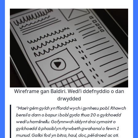
Wireframe gan Baldiri. Wedi’i ddefnyddio o dan
drwydded
“Mae’r gêm gylch yn ffordd wych i gynhesu pobl. Rhowch
bensil a darn o bapur i bobl gyda thua 20 o gylchoedd
wedi’u hamlinellu. Gofynnwch iddynt droi cymaint o
gylchoedd â phosibl yn rhywbeth gwahanol o fewn 1
munud. Gallai fod yn bitsa, haul, cloc, pêl-droed ac ati.