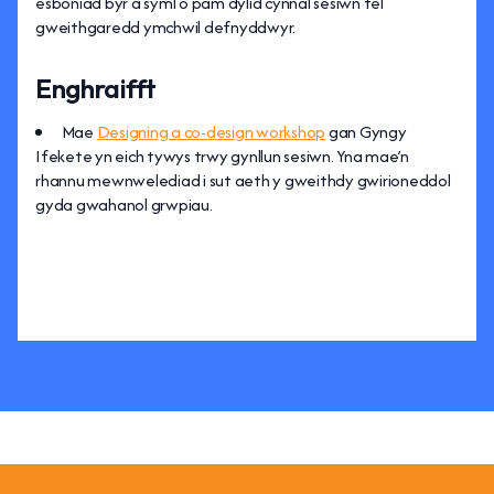
esboniad byr a syml o pam dylid cynnal sesiwn fel
gweithgaredd ymchwil defnyddwyr.
Enghraifft
Mae
Designing a co-design workshop
gan Gyngy
Ifekete yn eich tywys trwy gynllun sesiwn. Yna mae’n
rhannu mewnwelediad i sut aeth y gweithdy gwirioneddol
gyda gwahanol grwpiau.