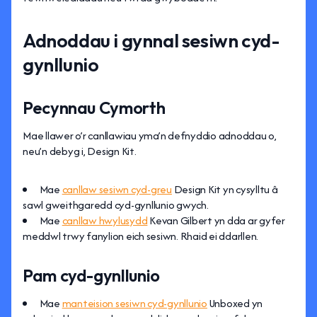
Adnoddau i gynnal sesiwn cyd-
gynllunio
Pecynnau Cymorth
Mae llawer o’r canllawiau yma’n defnyddio adnoddau o,
neu’n debyg i, Design Kit.
Mae
canllaw sesiwn cyd-greu
Design Kit yn cysylltu â
sawl gweithgaredd cyd-gynllunio gwych.
Mae
canllaw hwylusydd
Kevan Gilbert yn dda ar gyfer
meddwl trwy fanylion eich sesiwn. Rhaid ei ddarllen.
Pam cyd-gynllunio
Mae
manteision sesiwn cyd-gynllunio
Unboxed yn