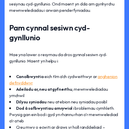
sesiynau cyd-gynllunio. Ond maent yn dda am gynhyrchu
mewnwelediadau i arwain penderfyniadau.
Pam cynnal sesiwn cyd-
gynllunio
Mae yna lawer o resymau da dros gynnal sesiwn cyd-
gynllunio. Maent yn helpu i:
Canolbwyntio
eich tîm a’ch cydweithwyr ar
anghenion
defnyddwyr
Adeiladu
ar, neu atgyfnerthu
, mewnwelediadau
ymchwil
Dilysu syniadau
neu atebion neu syniadau posibl
Dod â safbwyntiau amrywiol
i broblemau cymhleth.
Pwysig gan ein bod i gyd yn rhannu rhan o’r mewnwelediad
a’r ateb
Creu mwy o ecwiti ar draws yr holl randdeiliaid –