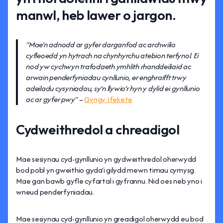
manwl, heb lawer o jargon.
“Mae’n adnodd ar gyfer darganfod ac archwilio
cyfleoedd yn hytrach na chynhyrchu atebion terfynol. Ei
nod yw cychwyn trafodaeth ymhlith rhanddeiliaid ac
arwain penderfyniadau cynllunio, er enghraifft trwy
adeiladu cysyniadau, sy’n llywio’r hyn y dylid ei gynllunio
ac ar gyfer pwy”
–
Gyngy Ifekete
Cydweithredol a chreadigol
Mae sesiynau cyd-gynllunio yn gydweithredol oherwydd
bod pobl yn gweithio gyda’i gilydd mewn timau cymysg.
Mae gan bawb gyfle cyfartal i gyfrannu. Nid oes neb yno i
wneud penderfyniadau.
Mae sesiynau cyd-gynllunio yn greadigol oherwydd eu bod