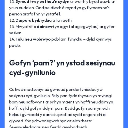
Symud trwy bethau’n sydyn
unwaith y bydd pawb ar
yr un dudalen. Ond peidiwch â mynd yn gyflymach na’r
person arafaf yn yr ystafell.
Darparu byrbrydau
a lluniaeth.
Mwyafrif o
dair awr
(yn ogystal ag egwyliau) ar gyfer
sesiwn.
Talu neu wobrwyo
pobl am fynychu – dylid cynnwys
pawb.
Gofyn ‘pam?’ yn ystod sesiynau
cyd-gynllunio
Cofiwch nad sesiynau gwneud penderfyniadau yw
sesiynau cyd-gynllunio. Felly pan fydd rhywun yn mynegi
barn neu safbwynt ar yr hyn maent yn hoffi neu ddim yn
hoffi, dylid gofyn iddynt pam. Bydd gofyn pam yn eich
helpu i gyrraedd y darn o’u profiad sydd angen i chi ei
glywed. Yna ychwanegwch hyn at eich rhestr
fewnwelediadau neu fwrdd gwybodaeth.