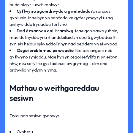
buddiolwyr i uwch reolwyr
Cyflwyno agoredrwydd a gwelededd
i’ch proses
gynllunio. Mae hyn yn hanfodol ar gyfer ymgysylltu ag
unrhyw ddatrysiadau terfynol.
Dod â mannau dall i’r amlwg
. Mae gan bawb y rhain,
mae defnyddwyr a rhanddeiliaid yn dod â gwybodaeth
sy’n ein helpu i sylweddoli’r hyn nad oeddem yn ei wybod.
Osgoi problemau perswadio
. Nid oes angen i neb
gyflwyno syniadau. Mae hyn yn osgoi sefyllfa ni yn erbyn
nhw, neu sefyllfa gystadleuol awgrymog – dim ond
archwilio yr ydym ni yma.
Mathau o weithgareddau
sesiwn
Dylai pob sesiwn gynnwys:
Cynhesu