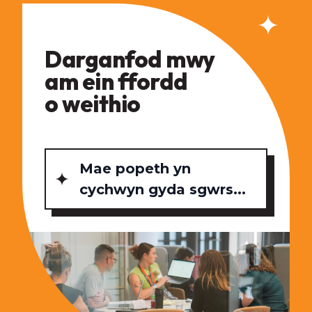
Darganfod mwy
am ein ffordd
o weithio
Mae popeth yn
cychwyn gyda sgwrs...