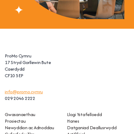
ProMo Cymru
17 Stryd Gorllewin Bute
Caerdydd
CF10 5EP
info@promo.cymru
029 2046 2222
Gwasanaethau
Llogi Ystafelloedd
Prosiectau
Hanes
Newyddion ac Adnoddau
Datganiad Deallusrwydd