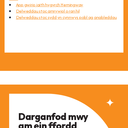
App gwirio iaith hygyrch Hemingway
Delweddau stoc amrywiol o ran hil
Delweddau stoc sydd yn cynnwys pobl ag anableddau
Darganfod mwy
am ein ffordd