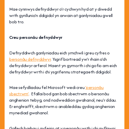
Mae cynnwys defnyddwyr o’r cychwyn hyd at y diwedd
wrth gynllunio’n ddigidol yn arwain at ganlyniadau gwell
bob tro.
Creu personâu defnyddwyr
Defnyddiwch ganlyniadau eich ymchwil i greu cyfres o
bersonâu defnyddwyr
. Ysgrif bortread yw’r rhain o’ch
defnyddwyr arferol. Maent yn gymorth i chi gofio am eich
defnyddwyr wrth i chi ysgrifennu strategaeth ddigidol.
Mae sefydliadau fel Microsoft wedi creu
‘personâu
sbectrwm’
. Efallai bod gan bob sbectrwm o bersonâu
anghenion tebyg, ond nodweddion gwahanol, neu’r ddau.
Er enghraifft, sbectrwm o anableddau gydag anghenion
mynediad gwahanol.
Gallech barhau i gyfeirio at y personâu wrth i chi gyflawni