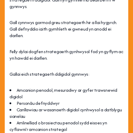
gynnwys.
Gall cynnwys gormod greu strategaeth hir a llai hygyrch.
Gall defnyddio iaith gymhleth ei gwneud yn anodd ei
darllen.
Felly dylai dogfen strategaeth gynhwysol fod yn gyflym ac
yn hawdd ei darllen.
Gallai eich strategaeth ddigidol gynnwys:
Amcanion penodol, mesuradwy ar gyfer trawsnewid
digidol
Personâu defnyddwyr
Canllawiau ar wasanaeth digidol cynhwysol a datblygu
sianelau
Amlinelliad o brosiectau penodol sydd eisoes yn
cyflawni’r amcanion strategol