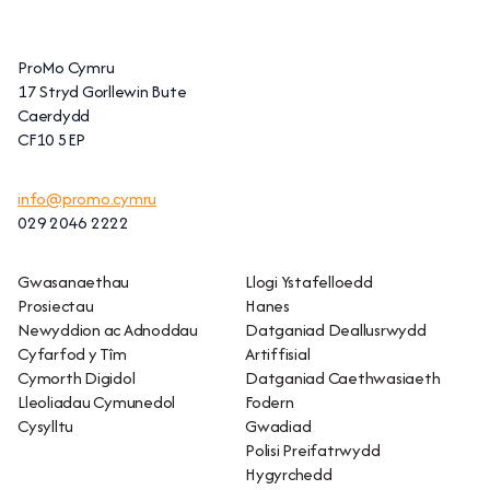
ProMo Cymru
17 Stryd Gorllewin Bute
Caerdydd
CF10 5EP
info@promo.cymru
029 2046 2222
Gwasanaethau
Llogi Ystafelloedd
Prosiectau
Hanes
Newyddion ac Adnoddau
Datganiad Deallusrwydd
Cyfarfod y Tîm
Artiffisial
Cymorth Digidol
Datganiad Caethwasiaeth
Lleoliadau Cymunedol
Fodern
Cysylltu
Gwadiad
Polisi Preifatrwydd
Hygyrchedd