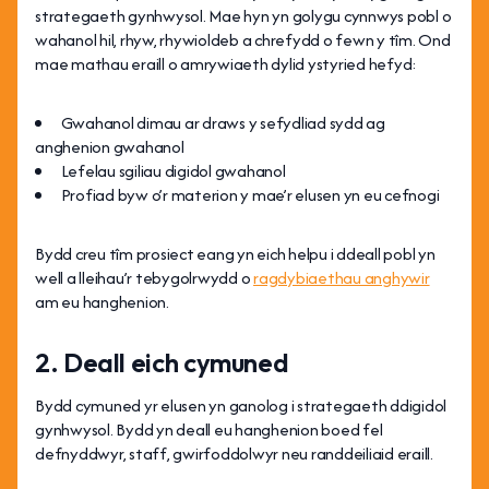
strategaeth gynhwysol. Mae hyn yn golygu cynnwys pobl o
wahanol hil, rhyw, rhywioldeb a chrefydd o fewn y tîm. Ond
mae mathau eraill o amrywiaeth dylid ystyried hefyd:
Gwahanol dimau ar draws y sefydliad sydd ag
anghenion gwahanol
Lefelau sgiliau digidol gwahanol
Profiad byw o’r materion y mae’r elusen yn eu cefnogi
Bydd creu tîm prosiect eang yn eich helpu i ddeall pobl yn
well a lleihau’r tebygolrwydd o
ragdybiaethau anghywir
am eu hanghenion.
2. Deall eich cymuned
Bydd cymuned yr elusen yn ganolog i strategaeth ddigidol
gynhwysol. Bydd yn deall eu hanghenion boed fel
defnyddwyr, staff, gwirfoddolwyr neu randdeiliaid eraill.