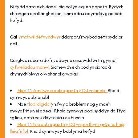
Ni fydd data eich sianeli digidol yn egluro popeth. Rydych
chi angen deall anghenion, teimladau ac ymddygiad pobl
hefyd.
Gall
ymchwil defnyddwyr
ddarparu’r wybodaeth sydd ar
goll.
Casglwch ddata defnyddwyr o ansawdd wrth gynnal
cyfweliadau manwl.
Sicrhewch eich bod yn siarad â
chynrychiolwyr o wahanol grwpiau:
Mae 14.6 miliwn o boblogaeth y DU yn anabl.
Rhaid
cynnwys pobl anabl
Mae
tlodi digidol
yn fwy o broblem nag y mae’r
mwyafrif yn ei ddeall. Rhaid cynnwys pobl sydd yn ddiffyg
sgiliau, data neu ddyfeisiau eu hunain
Mae 14% o boblogaeth y DU yn perthyn i grŵp ethnig
lleiafrifol.
Rhaid cynnwys y bobl yma hefyd