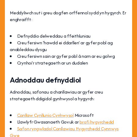
Meddyliwch sut i greu dogfen orffennol sydd yn hygyrch. Er
enghraifft:
Defnyddio delweddau a ffeithluniau
Creu fersiwn ‘hawdd ei ddarllen’ ar gyfer pobl ag
anableddau dysgu
Creu fersiwn sain ar gyfer pobl â nam ar eu golwg
Crynhoi’r strategaeth ar un dudalen
Adnoddau defnyddiol
Adnoddau, safonau a chanllawiau ar gyfer creu
strategaeth ddigidol gynhwysol a hygyrch:
Canllaw Cynllunio Cynhwysol
Microsoft ‍
Llawlyfr Gwasanaeth Gov.uk ar
brofi hygyrchedd
Safon ryngwladol Canllawiau Hygyrchedd Cynnwys
Gwe