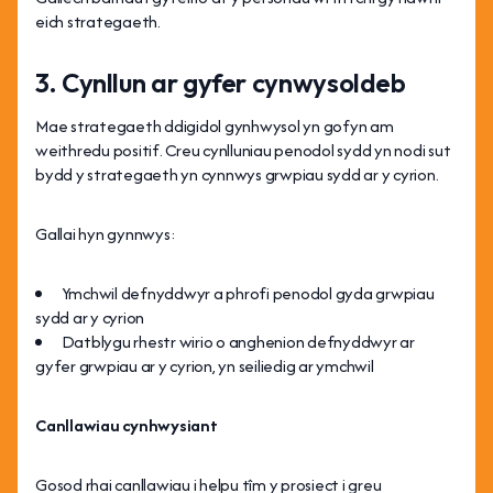
eich strategaeth.
3. Cynllun ar gyfer cynwysoldeb
Mae strategaeth ddigidol gynhwysol yn gofyn am
weithredu positif. Creu cynlluniau penodol sydd yn nodi sut
bydd y strategaeth yn cynnwys grwpiau sydd ar y cyrion.
Gallai hyn gynnwys:
Ymchwil defnyddwyr a phrofi penodol gyda grwpiau
sydd ar y cyrion
Datblygu rhestr wirio o anghenion defnyddwyr ar
gyfer grwpiau ar y cyrion, yn seiliedig ar ymchwil
Canllawiau cynhwysiant
Gosod rhai canllawiau i helpu tîm y prosiect i greu