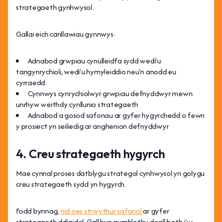
strategaeth gynhwysol.
Gallai eich canllawiau gynnwys:
Adnabod grwpiau cynulleidfa sydd wedi’u
tangynrychioli, wedi’u hymyleiddio neu’n anodd eu
cyrraedd
Cynnwys cynrychiolwyr grwpiau defnyddwyr mewn
unrhyw weithdy cynllunio strategaeth
Adnabod a gosod safonau ar gyfer hygyrchedd o fewn
y prosiect yn seiliedig ar anghenion defnyddwyr
4. Creu strategaeth hygyrch
Mae cynnal proses datblygu strategol cynhwysol yn golygu
creu strategaeth sydd yn hygyrch.
Fodd bynnag,
nid oes strwythur safonol
ar gyfer
strategaeth ddigidol. Gall hyn gymhlethu deall beth i’w