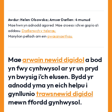
Awdur: Helen Olsowska; Amser Darllen: 4 munud
Mae hwn yn adnodd agored. Mae croeso i chi ei gopïo a'i
addasu.
Darllenwch y telerau.
Manylion pellach am ein
gwasanaethau.
Mae
arwain newid digidol
a bod
yn fwy cynhwysol ar yr un pryd
yn bwysig i’ch elusen. Bydd yr
adnodd yma yn eich helpu i
gynllunio
trawsnewid digidol
mewn ffordd gynhwysol.