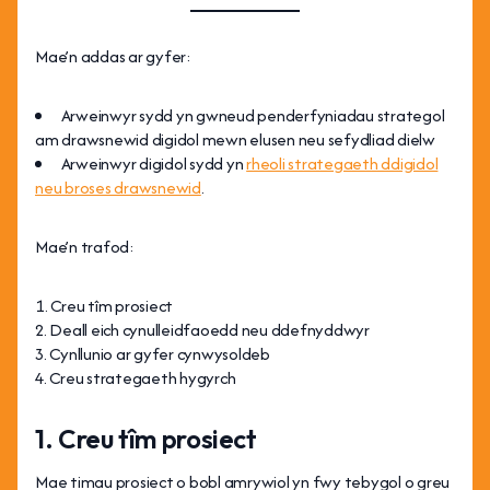
Mae’n addas ar gyfer:
Arweinwyr sydd yn gwneud penderfyniadau strategol
am drawsnewid digidol mewn elusen neu sefydliad dielw
Arweinwyr digidol sydd yn
rheoli strategaeth ddigidol
neu broses drawsnewid
.
Mae’n trafod:
Creu tîm prosiect
Deall eich cynulleidfaoedd neu ddefnyddwyr
Cynllunio ar gyfer cynwysoldeb
Creu strategaeth hygyrch
1. Creu tîm prosiect
Mae timau prosiect o bobl amrywiol yn fwy tebygol o greu