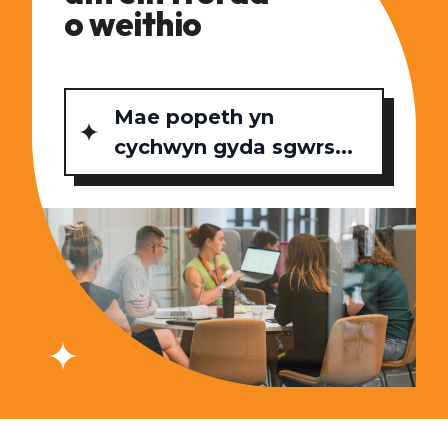
o weithio
Mae popeth yn
cychwyn gyda sgwrs...