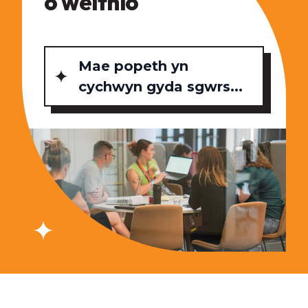
o weithio
Mae popeth yn
cychwyn gyda sgwrs...