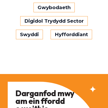
Gwybodaeth
Digidol Trydydd Sector
Swyddi
Hyfforddiant
Darganfod mwy
am ein ffordd