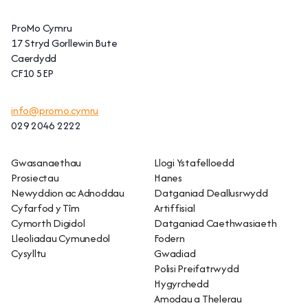
ProMo Cymru
17 Stryd Gorllewin Bute
Caerdydd
CF10 5EP
info@promo.cymru
029 2046 2222
Gwasanaethau
Llogi Ystafelloedd
Prosiectau
Hanes
Newyddion ac Adnoddau
Datganiad Deallusrwydd
Cyfarfod y Tîm
Artiffisial
Cymorth Digidol
Datganiad Caethwasiaeth
Lleoliadau Cymunedol
Fodern
Cysylltu
Gwadiad
Polisi Preifatrwydd
Hygyrchedd
Amodau a Thelerau