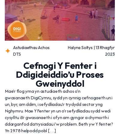
Astudiaethau Achos
Halyna Soltys | 13 Rhagfyr
DTS
2023
Cefnogi Y Fenter i
Ddigideiddio’u Proses
Gweinyddol
Mae’r flog yma yn astudiaeth achos o’n
gwasanaeth DigiCymru, sydd yn cynnig cefnogaeth un i
un, byr, am ddim, i sefydliadau’r trydydd sector yng
Nghymru. Mae Y Fenter yn un o’r sefydliadau sydd wedi
cysylltu â’r gwasanaeth i ofyn am gyngor a chymorth i
ddarganfod datrysiadau i’w problem. Beth yw Y Fenter?
Yn 1978 helpodd pobl […]