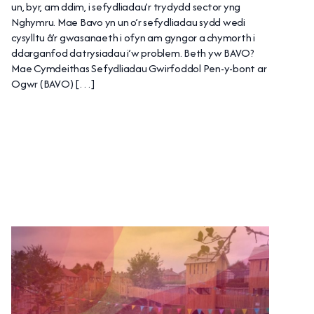
un, byr, am ddim, i sefydliadau’r trydydd sector yng
Nghymru. Mae Bavo yn un o’r sefydliadau sydd wedi
cysylltu â’r gwasanaeth i ofyn am gyngor a chymorth i
ddarganfod datrysiadau i’w problem. Beth yw BAVO?
Mae Cymdeithas Sefydliadau Gwirfoddol Pen-y-bont ar
Ogwr (BAVO) […]