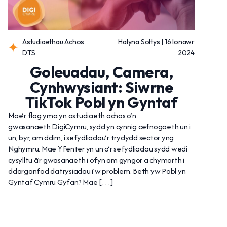
Astudiaethau Achos
Halyna Soltys | 16 Ionawr
DTS
2024
Goleuadau, Camera,
Cynhwysiant: Siwrne
TikTok Pobl yn Gyntaf
Mae’r flog yma yn astudiaeth achos o’n
gwasanaeth DigiCymru, sydd yn cynnig cefnogaeth un i
un, byr, am ddim, i sefydliadau’r trydydd sector yng
Nghymru. Mae Y Fenter yn un o’r sefydliadau sydd wedi
cysylltu â’r gwasanaeth i ofyn am gyngor a chymorth i
ddarganfod datrysiadau i’w problem. Beth yw Pobl yn
Gyntaf Cymru Gyfan? Mae […]