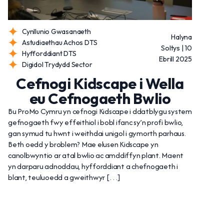
Cynllunio Gwasanaeth
Halyna
Astudiaethau Achos DTS
Soltys | 10
Hyfforddiant DTS
Ebrill 2025
Digidol Trydydd Sector
Cefnogi Kidscape i Wella
eu Cefnogaeth Bwlio
Bu ProMo Cymru yn cefnogi Kidscape i ddatblygu system
gefnogaeth fwy effeithiol i bobl ifanc sy’n profi bwlio,
gan symud tu hwnt i weithdai unigol i gymorth parhaus.
Beth oedd y broblem? Mae elusen Kidscape yn
canolbwyntio ar atal bwlio ac amddiffyn plant. Maent
yn darparu adnoddau, hyfforddiant a chefnogaeth i
blant, teuluoedd a gweithwyr […]