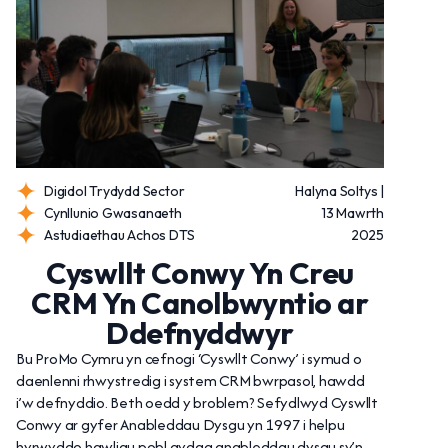
Digidol Trydydd Sector
Halyna Soltys |
Cynllunio Gwasanaeth
13 Mawrth
Astudiaethau Achos DTS
2025
Cyswllt Conwy Yn Creu
CRM Yn Canolbwyntio ar
Ddefnyddwyr
Bu ProMo Cymru yn cefnogi ‘Cyswllt Conwy’ i symud o
daenlenni rhwystredig i system CRM bwrpasol, hawdd
i’w defnyddio. Beth oedd y broblem? Sefydlwyd Cyswllt
Conwy ar gyfer Anableddau Dysgu yn 1997 i helpu
hyrwyddo hawliau pobl gydag anableddau dysgu sy’n