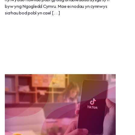
byw yng Ngogledd Cymru. Mae ei nodau yn cynnwys
sicrhau bod pobl yn cael […]