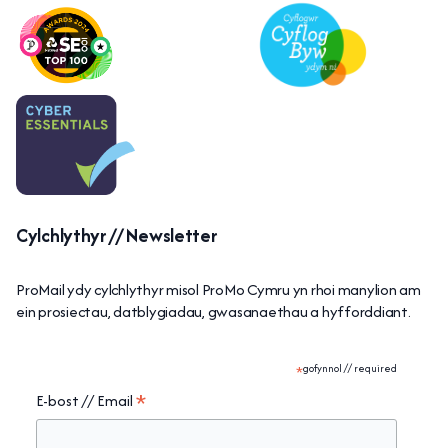
Cylchlythyr // Newsletter
ProMail ydy cylchlythyr misol ProMo Cymru yn rhoi manylion am
ein prosiectau, datblygiadau, gwasanaethau a hyfforddiant.
*
gofynnol // required
*
E-bost // Email