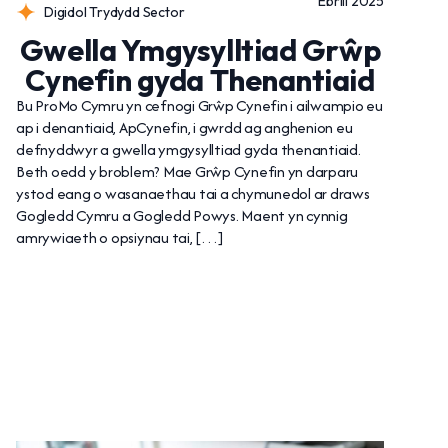
Ebrill 2025
Digidol Trydydd Sector
Gwella Ymgysylltiad Grŵp
Cynefin gyda Thenantiaid
Bu ProMo Cymru yn cefnogi Grŵp Cynefin i ailwampio eu
ap i denantiaid, ApCynefin, i gwrdd ag anghenion eu
defnyddwyr a gwella ymgysylltiad gyda thenantiaid.
Beth oedd y broblem? Mae Grŵp Cynefin yn darparu
ystod eang o wasanaethau tai a chymunedol ar draws
Gogledd Cymru a Gogledd Powys. Maent yn cynnig
amrywiaeth o opsiynau tai, […]