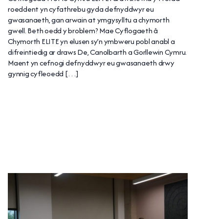
roeddent yn cyfathrebu gyda defnyddwyr eu
gwasanaeth, gan arwain at ymgysylltu a chymorth
gwell. Beth oedd y broblem? Mae Cyflogaeth â
Chymorth ELITE yn elusen sy’n ymbweru pobl anabl a
difreintiedig ar draws De, Canolbarth a Gorllewin Cymru.
Maent yn cefnogi defnyddwyr eu gwasanaeth drwy
gynnig cyfleoedd […]