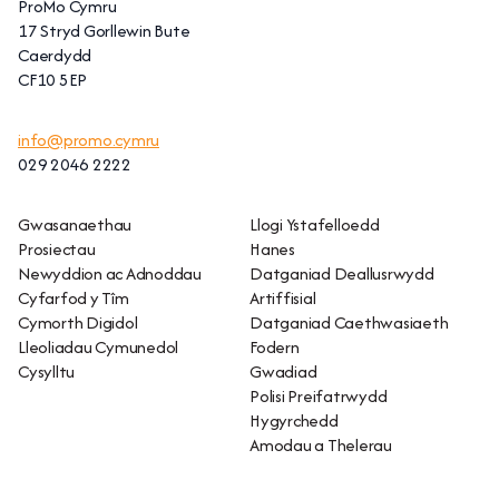
ProMo Cymru
17 Stryd Gorllewin Bute
Caerdydd
CF10 5EP
info@promo.cymru
029 2046 2222
Gwasanaethau
Llogi Ystafelloedd
Prosiectau
Hanes
Newyddion ac Adnoddau
Datganiad Deallusrwydd
Cyfarfod y Tîm
Artiffisial
Cymorth Digidol
Datganiad Caethwasiaeth
Lleoliadau Cymunedol
Fodern
Cysylltu
Gwadiad
Polisi Preifatrwydd
Hygyrchedd
Amodau a Thelerau