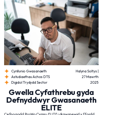
Cynllunio Gwasanaeth
Halyna Soltys |
Astudiaethau Achos DTS
27 Mawrth
Digidol Trydydd Sector
2025
Gwella Cyfathrebu gyda
Defnyddwyr Gwasanaeth
ELITE
Cefnogodd ProMo Cymru ELITE i drawsnewid y ffordd