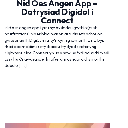
Nid Oes Angen App –
Datrysiad Digidol i
Connect
Nid oes angen app i yrru hysbysiadau gwthio (push
notifications) Mae’r blog hwn yn astudiaeth achos o’n
gwasanaeth DigiCymru, sy’n cynnig cymorth 1-i-1, byr,
rhad ac am ddim i sefydliadau trydydd sector yng
Nghymru. Mae Connect yn un o sawl sefydliad sydd wedi
cysylltu â’r gwasanaeth i ofyn am gyngor a chymorth i
ddod o […]