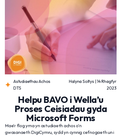
Astudiaethau Achos
Halyna Soltys | 14 Rhagfyr
DTS
2023
Helpu BAVO i Wella’u
Proses Ceisiadau gyda
Microsoft Forms
Mae’r flog yma yn astudiaeth achos o’n
gwasanaeth DigiCymru, sydd yn cynnig cefnogaeth un i