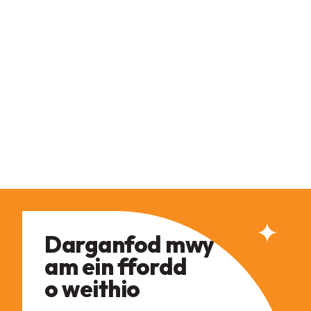
Darganfod mwy
am ein ffordd
o weithio