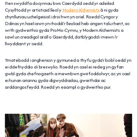
Hen swyddfa docynnau bws Caerdydd oedd yr adeilad.
Cysylltodd yr artistiaid lleol y
Modern Alchemists
â ni gyda
chynlluniau uchelgeisiol i droi hwn yn oriel. Roedd Cyngor y
Ddinas yn hael iawn yn rhoddi’r lleoliad heb angen talu rhent, ac
wrth gydweithio gyda ProMo-Cymru, y Modern Alchemists a
sawl un creadigol arall o Gaerdydd, datblygodd i mewn i’r
llwyddiant yr oedd.
Ymatebodd i anghenion y gymuned a thyfu gyda’r bobl oedd yn
ei ddefnyddio a’i breswylio. Roedd yn cael ei redeg yn gyfan
gwbl gyda chefnogaeth a mewnbwn gwirfoddolwyr, ac yn cael
ei hunan ariannu gyda digwyddiadau, gweithdai ac
arddangosfeydd. Roedd yn esiampl o gydweithio pur.