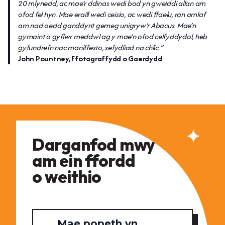
20 mlynedd, ac mae’r ddinas wedi bod yn gweiddi allan am
ofod fel hyn. Mae eraill wedi ceisio, ac wedi ffaelu, ran amlaf
am nad oedd ganddynt gemeg unigryw’r Abacus. Mae’n
gymaint o gyflwr meddwl ag y mae’n ofod celfyddydol, heb
gyfundrefn nac maniffesto, sefydliad na chlic.”
John Pountney, Ffotograffydd o Gaerdydd
Darganfod mwy
am ein ffordd
o weithio
Mae popeth yn