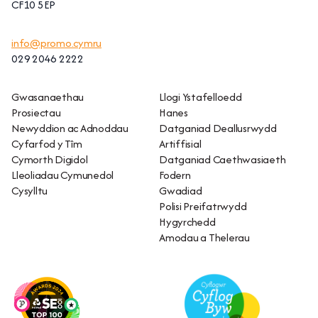
CF10 5EP
info@promo.cymru
029 2046 2222
Gwasanaethau
Llogi Ystafelloedd
Prosiectau
Hanes
Newyddion ac Adnoddau
Datganiad Deallusrwydd
Cyfarfod y Tîm
Artiffisial
Cymorth Digidol
Datganiad Caethwasiaeth
Lleoliadau Cymunedol
Fodern
Cysylltu
Gwadiad
Polisi Preifatrwydd
Hygyrchedd
Amodau a Thelerau