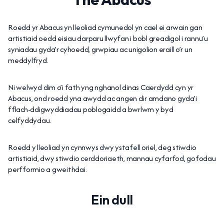
Roedd yr Abacus yn lleoliad cymunedol yn cael ei arwain gan
artistiaid oedd eisiau darparu llwyfan i bobl greadigol i rannu’u
syniadau gyda’r cyhoedd, grwpiau ac unigolion eraill o’r un
meddylfryd.
Ni welwyd dim o’i fath yng nghanol dinas Caerdydd cyn yr
Abacus, ond roedd yna awydd ac angen clir amdano gyda’i
fflach-ddigwyddiadau poblogaidd a bwrlwm y byd
celfyddydau.
Roedd y lleoliad yn cynnwys dwy ystafell oriel, deg stiwdio
artistiaid, dwy stiwdio cerddoriaeth, mannau cyfarfod, gofodau
perfformio a gweithdai.
Ein dull