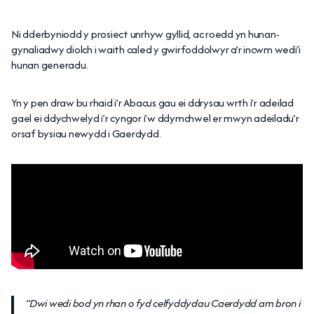
Ni dderbyniodd y prosiect unrhyw gyllid, ac roedd yn hunan-
gynaliadwy diolch i waith caled y gwirfoddolwyr a’r incwm wedi’i
hunan generadu.
Yn y pen draw bu rhaid i’r Abacus gau ei ddrysau wrth i’r adeilad
gael ei ddychwelyd i’r cyngor i’w ddymchwel er mwyn adeiladu’r
orsaf bysiau newydd i Gaerdydd.
“Dwi wedi bod yn rhan o fyd celfyddydau Caerdydd am bron i