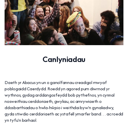
Canlyniadau
Daeth yr Abacus yn un o ganolfannau creadigol mwyaf
poblogaidd Caerdydd. Roedd yn agored pum diwrnod yr
wythnos, gydag arddangosfeydd bob pythefnos, yn cynnal
nosweithiau cerddoriaeth, gwyliau, ac amrywiaeth o
ddosbarthiadau o hwla-hŵpio i weithdai byw’n gynaliadwy,
gyda stiwdio cerddoriaeth ac ystafell ymarfer band… ac roedd
yn tyfu’n barhaol.