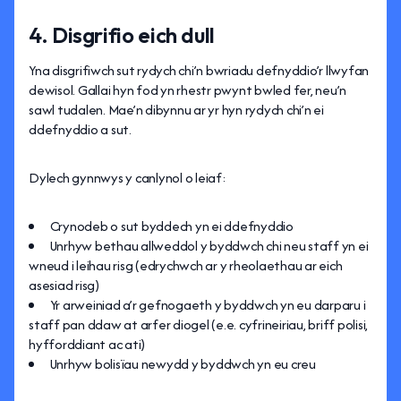
4. Disgrifio eich dull
Yna disgrifiwch sut rydych chi’n bwriadu defnyddio’r llwyfan
dewisol. Gallai hyn fod yn rhestr pwynt bwled fer, neu’n
sawl tudalen. Mae’n dibynnu ar yr hyn rydych chi’n ei
ddefnyddio a sut.
Dylech gynnwys y canlynol o leiaf:
Crynodeb o sut byddech yn ei ddefnyddio
Unrhyw bethau allweddol y byddwch chi neu staff yn ei
wneud i leihau risg (edrychwch ar y rheolaethau ar eich
asesiad risg)
Yr arweiniad a’r gefnogaeth y byddwch yn eu darparu i
staff pan ddaw at arfer diogel (e.e. cyfrineiriau, briff polisi,
hyfforddiant ac ati)
Unrhyw bolisïau newydd y byddwch yn eu creu