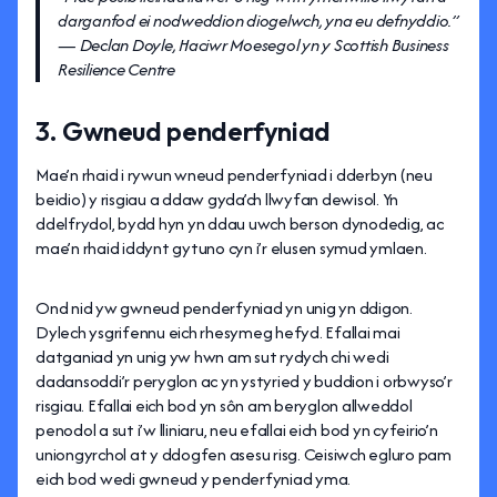
darganfod ei nodweddion diogelwch, yna eu defnyddio.”
— Declan Doyle, Haciwr Moesegol yn y Scottish Business
Resilience Centre
3. Gwneud penderfyniad
Mae’n rhaid i rywun wneud penderfyniad i dderbyn (neu
beidio) y risgiau a ddaw gyda’ch llwyfan dewisol. Yn
ddelfrydol, bydd hyn yn ddau uwch berson dynodedig, ac
mae’n rhaid iddynt gytuno cyn i’r elusen symud ymlaen.
Ond nid yw gwneud penderfyniad yn unig yn ddigon.
Dylech ysgrifennu eich rhesymeg hefyd. Efallai mai
datganiad yn unig yw hwn am sut rydych chi wedi
dadansoddi’r peryglon ac yn ystyried y buddion i orbwyso’r
risgiau. Efallai eich bod yn sôn am beryglon allweddol
penodol a sut i’w lliniaru, neu efallai eich bod yn cyfeirio’n
uniongyrchol at y ddogfen asesu risg. Ceisiwch egluro pam
eich bod wedi gwneud y penderfyniad yma.