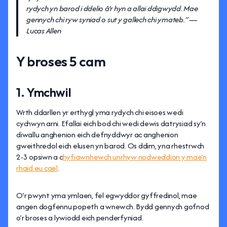
rydych yn barod i ddelio â’r hyn a allai ddigwydd. Mae
gennych chi ryw syniad o sut y gallech chi ymateb.” —
Lucas Allen
Y broses 5 cam
1. Ymchwil
Wrth ddarllen yr erthygl yma rydych chi eisoes wedi
cychwyn arni. Efallai eich bod chi wedi dewis datrysiad sy’n
diwallu anghenion eich defnyddwyr ac anghenion
gweithredol eich elusen yn barod. Os ddim, yna rhestrwch
2-3 opsiwn a c
hyfiawnhewch unrhyw nodweddion y mae’n
rhaid eu cael
.
O’r pwynt yma ymlaen, fel egwyddor gyffredinol, mae
angen dogfennu popeth a wnewch. Bydd gennych gofnod
o’r broses a lywiodd eich penderfyniad.