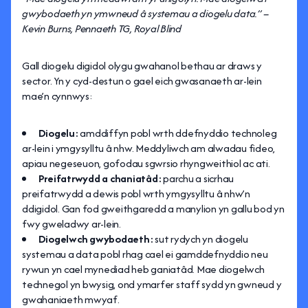
gwybodaeth yn ymwneud â systemau a diogelu data.” –
Kevin Burns, Pennaeth TG, Royal Blind
Gall diogelu digidol olygu gwahanol bethau ar draws y
sector. Yn y cyd-destun o gael eich gwasanaeth ar-lein
mae’n cynnwys:
Diogelu:
amddiffyn pobl wrth ddefnyddio technoleg
ar-lein i ymgysylltu â nhw. Meddyliwch am alwadau fideo,
apiau negeseuon, gofodau sgwrsio rhyngweithiol ac ati.
Preifatrwydd a chaniatâd:
parchu a sicrhau
preifatrwydd a dewis pobl wrth ymgysylltu â nhw’n
ddigidol. Gan fod gweithgaredd a manylion yn gallu bod yn
fwy gweladwy ar-lein.
Diogelwch gwybodaeth:
sut rydych yn diogelu
systemau a data pobl rhag cael ei gamddefnyddio neu
rywun yn cael mynediad heb ganiatâd. Mae diogelwch
technegol yn bwysig, ond ymarfer staff sydd yn gwneud y
gwahaniaeth mwyaf.