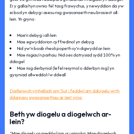
Er y gallai hyn swnio fel tasg frawychus, y newyddion da yw
ei bod yn debyg i asesu risg gwasanaeth neu brosiect all-
lein. Yn gryno:
Mae’n debyg i all-lein
Mae egwyddorion cyffredinol yn debyg
Nid yw’n bosib rheoli popeth sy’n digwydd ar-lein
Mae risgiau’n parhau. Nid oes datrysiad sydd 100% yn
ddiogel
Mae risg derbyniol (lefel resymol o dderbyn risg) yn
gysyniad allweddol i’w ddeall
Darllenwch ymhellach am ‘Sut i feddwl am ddiogelu wrth
ddarparu gwasanaethau ar-lein’ yma.
Beth yw diogelu a diogelwch ar-
lein?
“Mae diogelu yn meddwl am yr unigolyn. Mae diogelwch