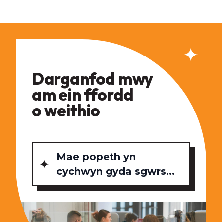
Darganfod mwy
am ein ffordd
o weithio
Mae popeth yn
cychwyn gyda sgwrs...