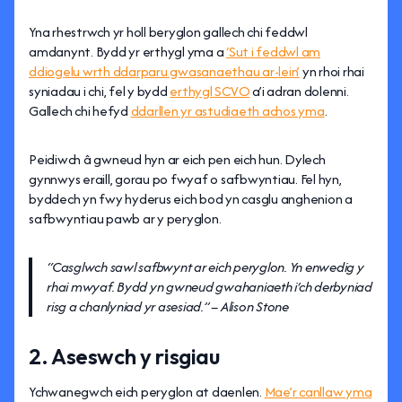
Yna rhestrwch yr holl beryglon gallech chi feddwl
amdanynt. Bydd yr erthygl yma a
‘Sut i feddwl am
ddiogelu wrth ddarparu gwasanaethau ar-lein’
yn rhoi rhai
syniadau i chi, fel y bydd
erthygl SCVO
a’i adran dolenni.
Gallech chi hefyd
ddarllen yr astudiaeth achos yma
.
Peidiwch â gwneud hyn ar eich pen eich hun. Dylech
gynnwys eraill, gorau po fwyaf o safbwyntiau. Fel hyn,
byddech yn fwy hyderus eich bod yn casglu anghenion a
safbwyntiau pawb ar y peryglon.
“Casglwch sawl safbwynt ar eich peryglon. Yn enwedig y
rhai mwyaf. Bydd yn gwneud gwahaniaeth i’ch derbyniad
risg a chanlyniad yr asesiad.” – Alison Stone
2. Aseswch y risgiau
Ychwanegwch eich peryglon at daenlen.
Mae’r canllaw yma