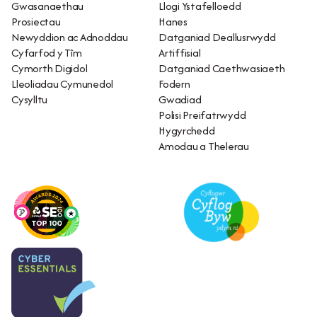
Gwasanaethau
Llogi Ystafelloedd
Prosiectau
Hanes
Newyddion ac Adnoddau
Datganiad Deallusrwydd
Cyfarfod y Tîm
Artiffisial
Cymorth Digidol
Datganiad Caethwasiaeth
Lleoliadau Cymunedol
Fodern
Cysylltu
Gwadiad
Polisi Preifatrwydd
Hygyrchedd
Amodau a Thelerau