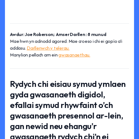
Awdur: Joe Roberson; Amser Darllen: 8 munud
Mae hwn yn adnodd agored. Mae croeso i chi ei gopïo a'i
addasu.
Darllenwch y telerau.
Manylion pellach am ein
gwasanaethau.
Rydych chi eisiau symud ymlaen
gyda gwasanaeth digidol,
efallai symud rhywfaint o’ch
gwasanaeth presennol ar-lein,
gan newid neu ehangu’r
gwasanaeth rydych chi’n ei