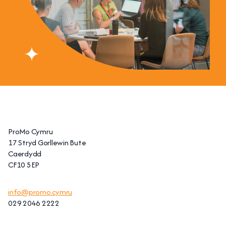
ProMo Cymru
17 Stryd Gorllewin Bute
Caerdydd
CF10 5EP
info@promo.cymru
029 2046 2222