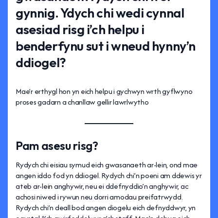
gynnig. Ydych chi wedi cynnal
asesiad risg i’ch helpu i
benderfynu sut i wneud hynny’n
ddiogel?
Mae’r erthygl hon yn eich helpu i gychwyn wrth gyflwyno
proses gadarn a chanllaw gellir lawrlwytho
Pam asesu risg?
Rydych chi eisiau symud eich gwasanaeth ar-lein, ond mae
angen iddo fod yn ddiogel. Rydych chi’n poeni am ddewis yr
ateb ar-lein anghywir, neu ei ddefnyddio’n anghywir, ac
achosi niwed i rywun neu dorri amodau preifatrwydd.
Rydych chi’n deall bod angen diogelu eich defnyddwyr, yn