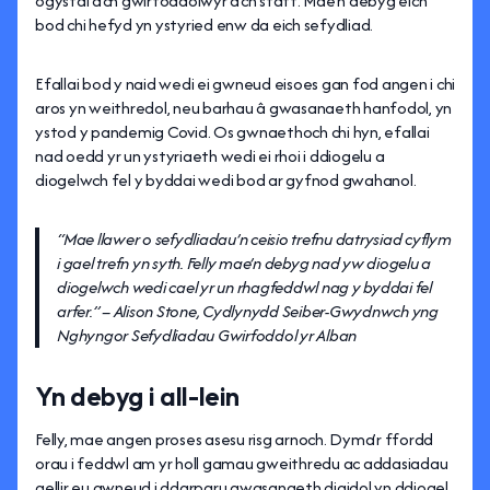
ogystal â’ch gwirfoddolwyr a’ch staff. Mae’n debyg eich
bod chi hefyd yn ystyried enw da eich sefydliad.
Efallai bod y naid wedi ei gwneud eisoes gan fod angen i chi
aros yn weithredol, neu barhau â gwasanaeth hanfodol, yn
ystod y pandemig Covid. Os gwnaethoch chi hyn, efallai
nad oedd yr un ystyriaeth wedi ei rhoi i ddiogelu a
diogelwch fel y byddai wedi bod ar gyfnod gwahanol.
“Mae llawer o sefydliadau’n ceisio trefnu datrysiad cyflym
i gael trefn yn syth. Felly mae’n debyg nad yw diogelu a
diogelwch wedi cael yr un rhagfeddwl nag y byddai fel
arfer.” – Alison Stone, Cydlynydd Seiber-Gwydnwch yng
Nghyngor Sefydliadau Gwirfoddol yr Alban
Yn debyg i all-lein
Felly, mae angen proses asesu risg arnoch. Dyma’r ffordd
orau i feddwl am yr holl gamau gweithredu ac addasiadau
gellir eu gwneud i ddarparu gwasanaeth digidol yn ddiogel.