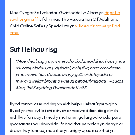
Mae Cyngor Sefydliadau Gwirfoddol yr Alban yn
disgrifio
sawl enghraifft
, fel y mae The Association Of Adult and
Child Online Safety Specialists yn
y fideo a’r trawsgrifiad
yma.
Sut i leihau risg
“Mae rheoli risg yn ymwneud â dadansoddi ein hopsiynau
a’u canlyniadau yn y dyfodol, a chyflwyno’r wybodaeth
yma mewn ffurf ddealladwy, y gellir ei defnyddio er
mwyn gwella’r broses o wneud penderfyniadau.” – Lucas
Allen, Prif Swyddog Gweithredol Ln2X
Bydd cynnal asesiad risg yn eich helpu i leihau’r peryglon.
Bydd yn rhoi cyfle i chi edrych ar nodweddion diogelwch
eich llwyfan ac ystyried y materion gallai godi o ddarparu
gwasanaethau drwyddo. Er bod rhai peryglon yn debyg ar
draws llwyfannau, mae rhai yn unigryw, ac mae rhai yn