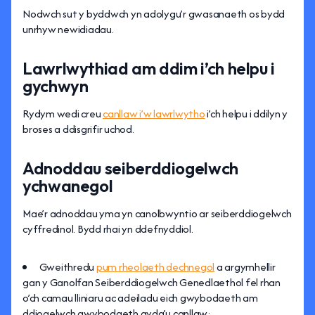
Nodwch sut y byddwch yn adolygu’r gwasanaeth os bydd
unrhyw newidiadau.
Lawrlwythiad am ddim i’ch helpu i
gychwyn
Rydym wedi creu
canllaw i’w lawrlwytho
i’ch helpu i ddilyn y
broses a ddisgrifir uchod.
Adnoddau seiberddiogelwch
ychwanegol
Mae’r adnoddau yma yn canolbwyntio ar seiberddiogelwch
cyffredinol. Bydd rhai yn ddefnyddiol.
Gweithredu
pum rheolaeth dechnegol
a argymhellir
gan y Ganolfan Seiberddiogelwch Genedlaethol fel rhan
o’ch camau lliniaru ac adeiladu eich gwybodaeth am
ddiogelwch gwybodaeth gyda’u canllaw: