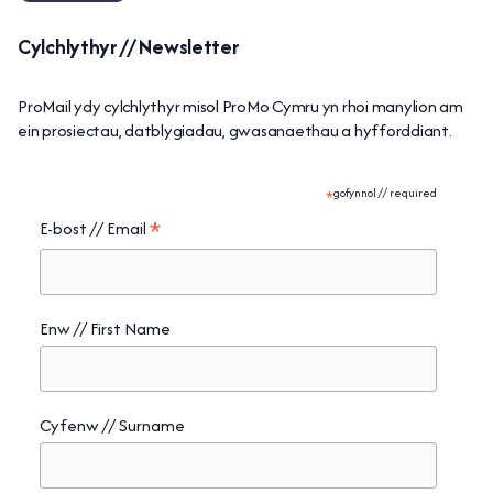
Cylchlythyr // Newsletter
ProMail ydy cylchlythyr misol ProMo Cymru yn rhoi manylion am
ein prosiectau, datblygiadau, gwasanaethau a hyfforddiant.
*
gofynnol // required
*
E-bost // Email
Enw // First Name
Cyfenw // Surname