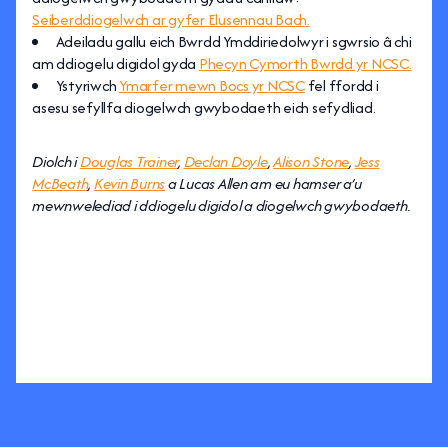
Seiberddiogelwch ar gyfer Elusennau Bach.
Adeiladu gallu eich Bwrdd Ymddiriedolwyr i sgwrsio â chi
am ddiogelu digidol gyda
Phecyn Cymorth Bwrdd yr NCSC.
Ystyriwch
Ymarfer mewn Bocs yr NCSC
fel ffordd i
asesu sefyllfa diogelwch gwybodaeth eich sefydliad.
Diolch i
Douglas Trainer
,
Declan Doyle
,
Alison Stone
,
Jess
McBeath
,
Kevin Burns
a Lucas Allen am eu hamser a’u
mewnwelediad i ddiogelu digidol a diogelwch gwybodaeth.