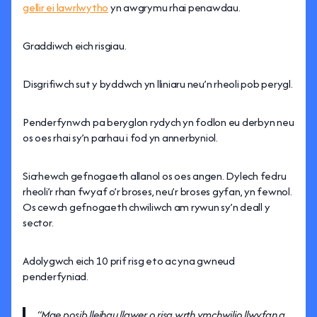
gellir ei lawrlwytho
yn awgrymu rhai penawdau.
Graddiwch eich risgiau.
Disgrifiwch sut y byddwch yn lliniaru neu’n rheoli pob perygl.
Penderfynwch pa beryglon rydych yn fodlon eu derbyn neu
os oes rhai sy’n parhau i fod yn annerbyniol.
Sicrhewch gefnogaeth allanol os oes angen. Dylech fedru
rheoli’r rhan fwyaf o’r broses, neu’r broses gyfan, yn fewnol.
Os cewch gefnogaeth chwiliwch am rywun sy’n deall y
sector.
Adolygwch eich 10 prif risg eto ac yna gwneud
penderfyniad.
“Mae posib lleihau llawer o risg wrth ymchwilio llwyfan a