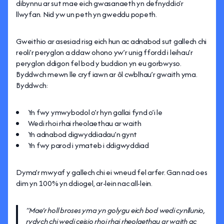
dibynnu ar sut mae eich gwasanaeth yn defnyddio’r
llwyfan. Nid yw un peth yn gweddu popeth.
Gweithio ar asesiad risg eich hun ac adnabod sut gallech chi
reoli’r peryglon a ddaw ohono yw’r unig ffordd i leihau’r
peryglon ddigon fel bod y buddion yn eu gorbwyso.
Byddwch mewn lle cryf iawn ar ôl cwblhau’r gwaith yma.
Byddwch:
Yn fwy ymwybodol o’r hyn gallai fynd o’i le
Wedi rhoi rhai rheolaethau ar waith
Yn adnabod digwyddiadau’n gynt
Yn fwy parod i ymateb i ddigwyddiad
Dyma’r mwyaf y gallech chi ei wneud fel arfer. Gan nad oes
dim yn 100% yn ddiogel, ar-lein nac all-lein.
“Mae’r holl broses yma yn golygu eich bod wedi cynllunio,
rydych chi wedi ceisio rhoi rhai rheolaethau ar waith ac