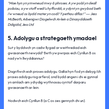
“Mae hyn yn ymwneud mwy â phroses. A yw pobl yn deall
polisïau, a yw staff wedi’u hyfforddi, a ydynt yn gwybod beth
i’w wneud os bydd mater yn codi? Y pethau diflas!” — Jess
McBeath, Arbenigwr Diogelwch Ar-lein a Dinasyddiaeth
Ddigidol, Jess Ltd
5. Adolygu a strategaeth ymadael
Sut y byddwch yn cadw llygad ar weithrediad eich
gwasanaeth newydd? Beth yw pwrpas eich Cynllun B os
nad yw’n llwyddiannus?
Disgrifiwch eich proses adolygu. Gallai hyn fod yn debyg i’ch
proses adolygu risg arferol, ond bydd angen i chi ei gynnal
yn amlach am ychydig wythnosau cyntaf darparu
gwasanaeth ar-lein.
Nodwch eich Cynllun B (a C os oes gennych chi un).