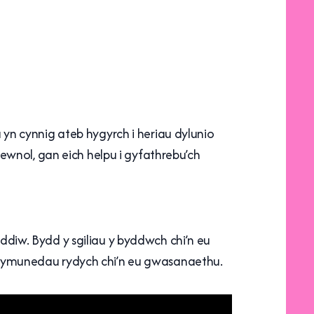
yn cynnig ateb hygyrch i heriau dylunio
ewnol, gan eich helpu i gyfathrebu’ch
iw. Bydd y sgiliau y byddwch chi’n eu
’r cymunedau rydych chi’n eu gwasanaethu.