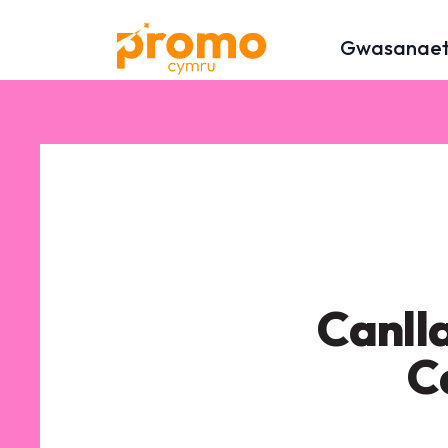
Gwasanae
Canll
C