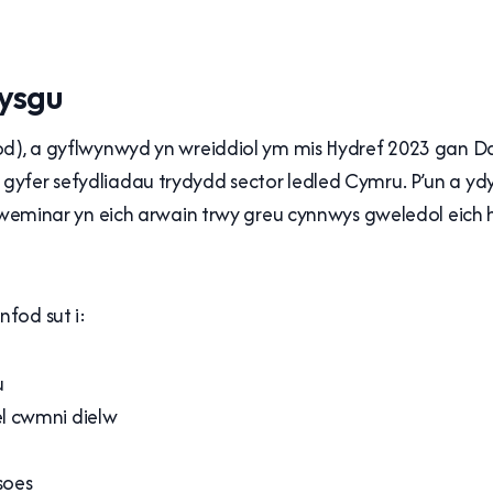
dysgu
sod), a gyflwynwyd yn wreiddiol ym mis Hydref 2023 gan 
yfer sefydliadau trydydd sector ledled Cymru. P’un a ydy
y gweminar yn eich arwain trwy greu cynnwys gweledol eich
fod sut i:
u
l cwmni dielw
soes