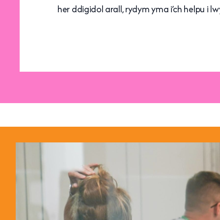
her ddigidol arall, rydym yma i’ch helpu i l