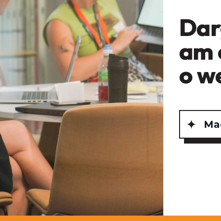
Dar
am 
o w
Mae