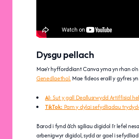
Dysgu pellach
Mae’r hyfforddiant Canva yma yn rhan o’n
Genedlaethol.
Mae fideos eraill y gyfres y
AI
: Sut y gall Deallusrwydd Artiffisial
TikTok:
Pam y dylai sefydliadau trydydd
Barod i fynd â’ch sgiliau digidol i’r lefel 
arbenigwyr digidol, sydd ar gael i sefydli