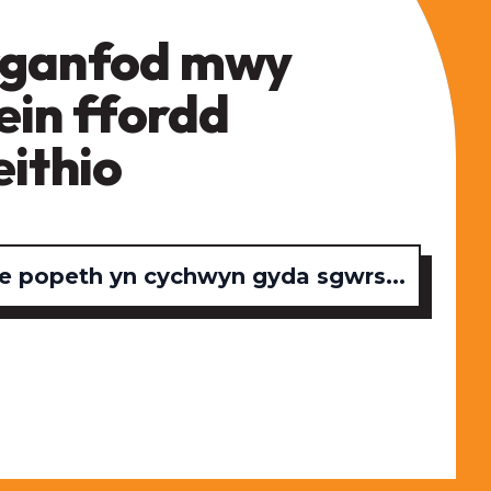
ganfod mwy
ein ffordd
eithio
 popeth yn cychwyn gyda sgwrs...