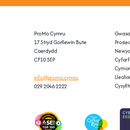
ProMo Cymru
Gwasa
17 Stryd Gorllewin Bute
Prosie
Caerdydd
Newyd
CF10 5EP
Cyfarf
Cymort
Lleoli
info@promo.cymru
Cysyllt
029 2046 2222