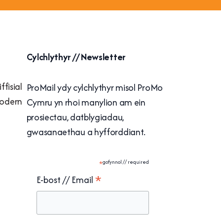
Cylchlythyr // Newsletter
fisial
ProMail ydy cylchlythyr misol ProMo
Fodern
Cymru yn rhoi manylion am ein
prosiectau, datblygiadau,
gwasanaethau a hyfforddiant.
*
gofynnol // required
*
E-bost // Email