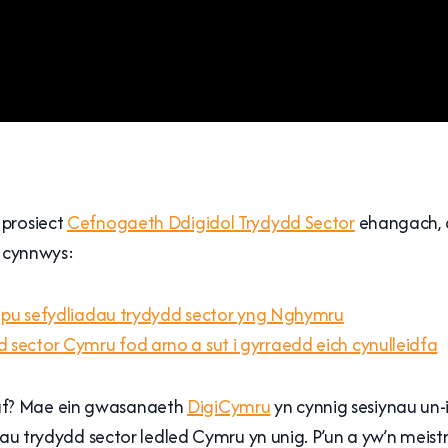
 prosiect
Cefnogaeth Ddigidol Trydydd Sector
ehangach, a
n cynnwys:
 helpu sefydliadau trydydd sector yng Nghymru
 sector Cymru fod arno a sut i gyrraedd eich cynulleidfa
nesaf? Mae ein gwasanaeth
DigiCymru
yn cynnig sesiynau un
adau trydydd sector ledled Cymru yn unig. P’un a yw’n meist