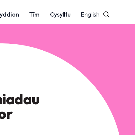
English
yddion
Tîm
Cysylltu
niadau
or