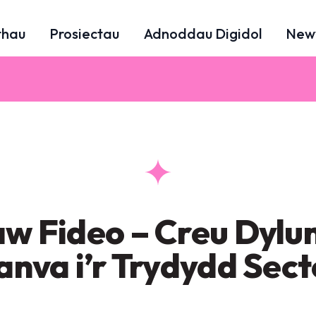
thau
Prosiectau
Adnoddau Digidol
New
aw Fideo – Creu Dylu
anva i’r Trydydd Sect