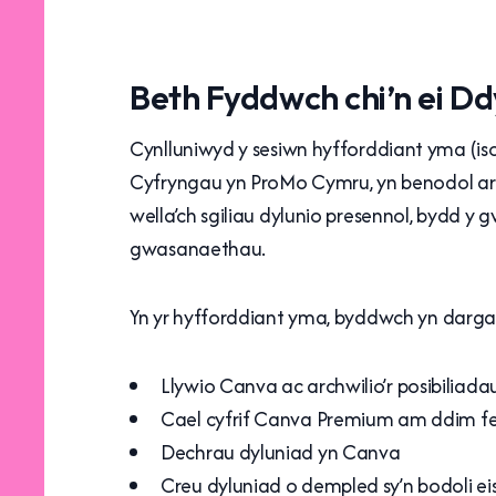
Beth Fyddwch chi’n ei D
Cynlluniwyd y sesiwn hyfforddiant yma (i
Cyfryngau yn ProMo Cymru, yn benodol ar g
wella’ch sgiliau dylunio presennol, bydd 
gwasanaethau.
Yn yr hyfforddiant yma, byddwch yn dargan
Llywio Canva ac archwilio’r posibiliada
Cael cyfrif Canva Premium am ddim fe
Dechrau dyluniad yn Canva
Creu dyluniad o dempled sy’n bodoli ei