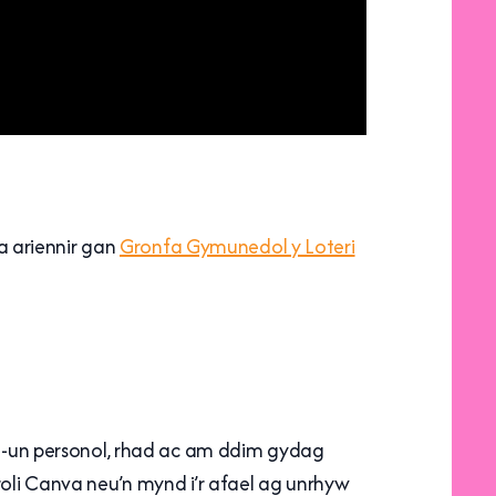
 ariennir gan
Gronfa Gymunedol y Loteri
-i-un personol, rhad ac am ddim gydag
roli Canva neu’n mynd i’r afael ag unrhyw