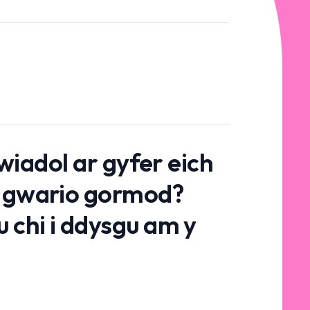
wiadol ar gyfer eich
d gwario gormod?
 chi i ddysgu am y