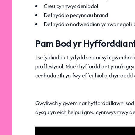
Creu cynnwys deniadol
Defnyddio pecynnau brand
Defnyddio nodweddion ychwanegol i 
Pam Bod yr Hyfforddian
I sefydliadau trydydd sector sy’n gweithr
proffesiynol. Mae’r hyfforddiant yma’n gr
cenhadaeth yn fwy effeithiol a chyrraedd
Gwyliwch y gweminar hyfforddi llawn isod
dysgu yn eich helpu i greu cynnwys mwy den