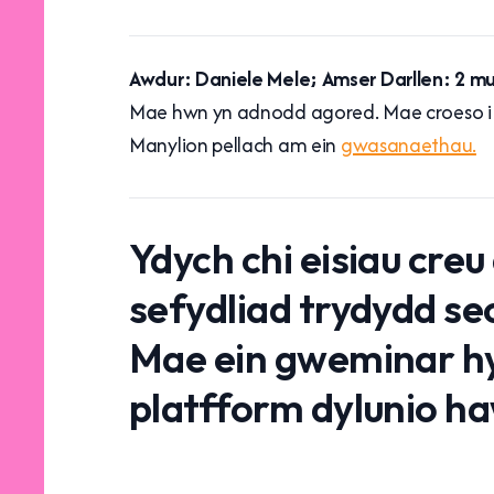
Awdur: Daniele Mele; Amser Darllen: 2 m
Mae hwn yn adnodd agored. Mae croeso i c
Manylion pellach am ein
gwasanaethau.
Ydych chi eisiau creu
sefydliad trydydd s
Mae ein gweminar hyf
platfform dylunio h