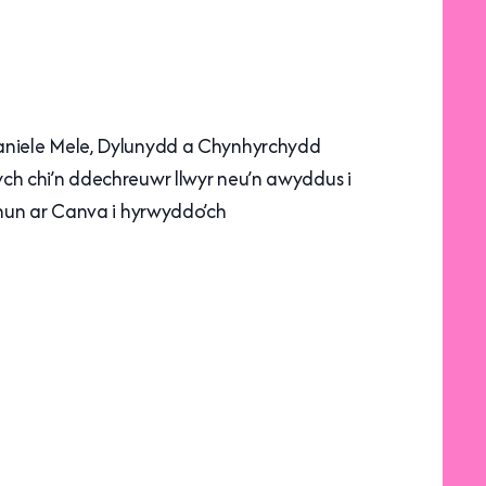
Daniele Mele, Dylunydd a Chynhyrchydd
ch chi’n ddechreuwr llwyr neu’n awyddus i
 hun ar Canva i hyrwyddo’ch