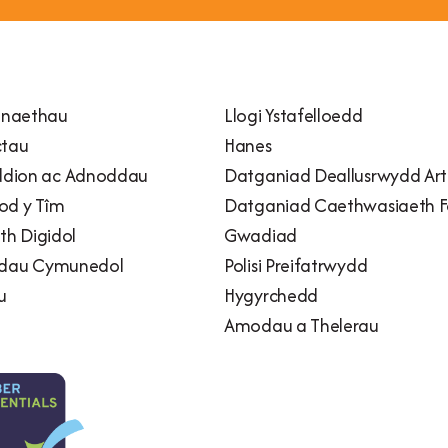
naethau
Llogi Ystafelloedd
ctau
Hanes
dion ac Adnoddau
Datganiad Deallusrwydd Artif
od y Tîm
Datganiad Caethwasiaeth 
h Digidol
Gwadiad
adau Cymunedol
Polisi Preifatrwydd
u
Hygyrchedd
Amodau a Thelerau