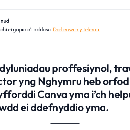
unud
hi ei gopïo a'i addasu.
Darllenwch y telerau.
 dyluniadau proffesiynol, tra
ector yng Nghymru heb orfo
forddi Canva yma i’ch helpu
awdd ei ddefnyddio yma.