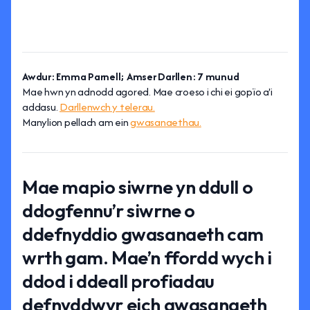
Awdur: Emma Parnell; Amser Darllen: 7 munud
Mae hwn yn adnodd agored. Mae croeso i chi ei gopïo a'i
addasu.
Darllenwch y telerau.
Manylion pellach am ein
gwasanaethau.
Mae mapio siwrne yn ddull o
ddogfennu’r siwrne o
ddefnyddio gwasanaeth cam
wrth gam. Mae’n ffordd wych i
ddod i ddeall profiadau
defnyddwyr eich gwasanaeth