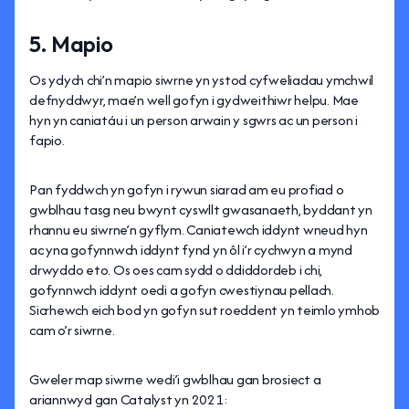
5. Mapio
Os ydych chi’n mapio siwrne yn ystod cyfweliadau ymchwil
defnyddwyr, mae’n well gofyn i gydweithiwr helpu. Mae
hyn yn caniatáu i un person arwain y sgwrs ac un person i
fapio.
Pan fyddwch yn gofyn i rywun siarad am eu profiad o
gwblhau tasg neu bwynt cyswllt gwasanaeth, byddant yn
rhannu eu siwrne’n gyflym. Caniatewch iddynt wneud hyn
ac yna gofynnwch iddynt fynd yn ôl i’r cychwyn a mynd
drwyddo eto. Os oes cam sydd o ddiddordeb i chi,
gofynnwch iddynt oedi a gofyn cwestiynau pellach.
Sicrhewch eich bod yn gofyn sut roeddent yn teimlo ymhob
cam o’r siwrne.
Gweler map siwrne wedi’i gwblhau gan brosiect a
ariannwyd gan Catalyst yn 2021: