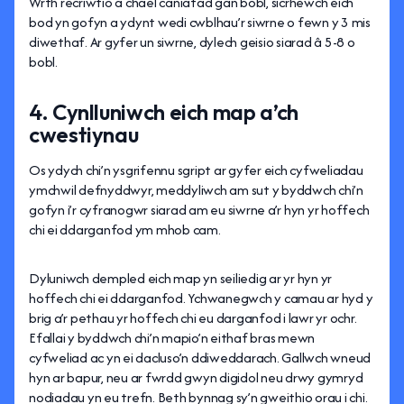
Wrth recriwtio a chael caniatâd gan bobl, sicrhewch eich
bod yn gofyn a ydynt wedi cwblhau’r siwrne o fewn y 3 mis
diwethaf. Ar gyfer un siwrne, dylech geisio siarad â 5-8 o
bobl.
4. Cynlluniwch eich map a’ch
cwestiynau
Os ydych chi’n ysgrifennu sgript ar gyfer eich cyfweliadau
ymchwil defnyddwyr, meddyliwch am sut y byddwch chi’n
gofyn i’r cyfranogwr siarad am eu siwrne a’r hyn yr hoffech
chi ei ddarganfod ym mhob cam.
Dyluniwch dempled eich map yn seiliedig ar yr hyn yr
hoffech chi ei ddarganfod. Ychwanegwch y camau ar hyd y
brig a’r pethau yr hoffech chi eu darganfod i lawr yr ochr.
Efallai y byddwch chi’n mapio’n eithaf bras mewn
cyfweliad ac yn ei dacluso’n ddiweddarach. Gallwch wneud
hyn ar bapur, neu ar fwrdd gwyn digidol neu drwy gymryd
nodiadau yn eu trefn. Beth bynnag sy’n gweithio orau i chi.