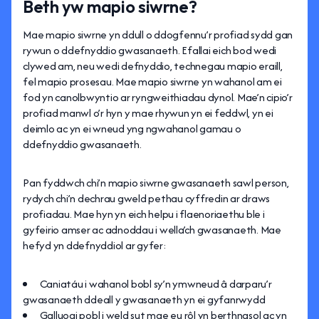
Beth yw mapio siwrne?
Mae mapio siwrne yn ddull o ddogfennu’r profiad sydd gan
rywun o ddefnyddio gwasanaeth. Efallai eich bod wedi
clywed am, neu wedi defnyddio, technegau mapio eraill,
fel mapio prosesau. Mae mapio siwrne yn wahanol am ei
fod yn canolbwyntio ar ryngweithiadau dynol. Mae’n cipio’r
profiad manwl o’r hyn y mae rhywun yn ei feddwl, yn ei
deimlo ac yn ei wneud yng ngwahanol gamau o
ddefnyddio gwasanaeth.
Pan fyddwch chi’n mapio siwrne gwasanaeth sawl person,
rydych chi’n dechrau gweld pethau cyffredin ar draws
profiadau. Mae hyn yn eich helpu i flaenoriaethu ble i
gyfeirio amser ac adnoddau i wella’ch gwasanaeth. Mae
hefyd yn ddefnyddiol ar gyfer:
Caniatáu i wahanol bobl sy’n ymwneud â darparu’r
gwasanaeth ddeall y gwasanaeth yn ei gyfanrwydd
Galluogi pobl i weld sut mae eu rôl yn berthnasol ac yn