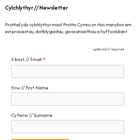
Cylchlythyr // Newsletter
ProMail ydy cylchlythyr misol ProMo Cymru yn rhoi manylion am
ein prosiectau, datblygiadau, gwasanaethau a hyfforddiant.
*
gofynnol // required
*
E-bost // Email
Enw // First Name
Cyfenw // Surname