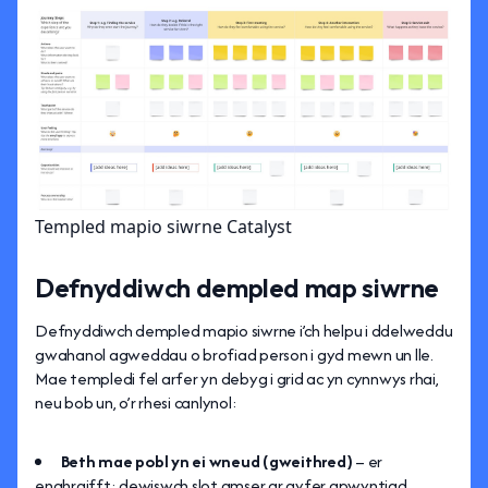
Templed mapio siwrne Catalyst
Defnyddiwch dempled map siwrne
Defnyddiwch dempled mapio siwrne i’ch helpu i ddelweddu
gwahanol agweddau o brofiad person i gyd mewn un lle.
Mae templedi fel arfer yn debyg i grid ac yn cynnwys rhai,
neu bob un, o’r rhesi canlynol:
Beth mae pobl yn ei wneud (gweithred)
– er
enghraifft: dewiswch slot amser ar gyfer apwyntiad.