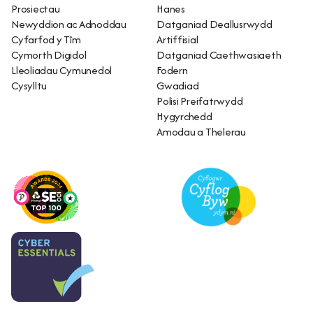
Prosiectau
Hanes
Newyddion ac Adnoddau
Datganiad Deallusrwydd
Cyfarfod y Tîm
Artiffisial
Cymorth Digidol
Datganiad Caethwasiaeth
Lleoliadau Cymunedol
Fodern
Cysylltu
Gwadiad
Polisi Preifatrwydd
Hygyrchedd
Amodau a Thelerau