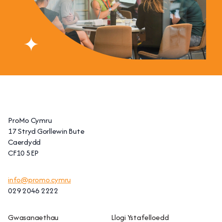
ProMo Cymru
17 Stryd Gorllewin Bute
Caerdydd
CF10 5EP
info@promo.cymru
029 2046 2222
Gwasanaethau
Llogi Ystafelloedd