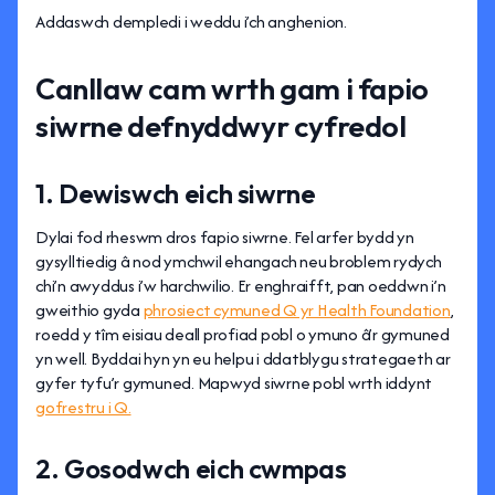
Addaswch dempledi i weddu i’ch anghenion.
Canllaw cam wrth gam i fapio
siwrne defnyddwyr cyfredol
1. Dewiswch eich siwrne
Dylai fod rheswm dros fapio siwrne. Fel arfer bydd yn
gysylltiedig â nod ymchwil ehangach neu broblem rydych
chi’n awyddus i’w harchwilio. Er enghraifft, pan oeddwn i’n
gweithio gyda
phrosiect cymuned Q yr Health Foundation
,
roedd y tîm eisiau deall profiad pobl o ymuno â’r gymuned
yn well. Byddai hyn yn eu helpu i ddatblygu strategaeth ar
gyfer tyfu’r gymuned. Mapwyd siwrne pobl wrth iddynt
gofrestru i Q.
2. Gosodwch eich cwmpas