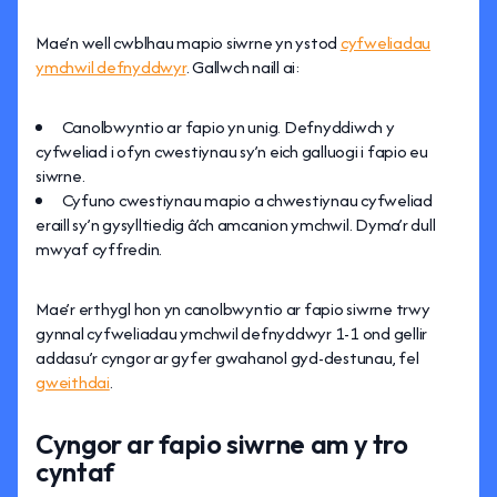
Mae’n well cwblhau mapio siwrne yn ystod
cyfweliadau
ymchwil defnyddwyr
. Gallwch naill ai:
Canolbwyntio ar fapio yn unig. Defnyddiwch y
cyfweliad i ofyn cwestiynau sy’n eich galluogi i fapio eu
siwrne.
Cyfuno cwestiynau mapio a chwestiynau cyfweliad
eraill sy’n gysylltiedig â’ch amcanion ymchwil. Dyma’r dull
mwyaf cyffredin.
Mae’r erthygl hon yn canolbwyntio ar fapio siwrne trwy
gynnal cyfweliadau ymchwil defnyddwyr 1-1 ond gellir
addasu’r cyngor ar gyfer gwahanol gyd-destunau, fel
gweithdai
.
Cyngor ar fapio siwrne am y tro
cyntaf