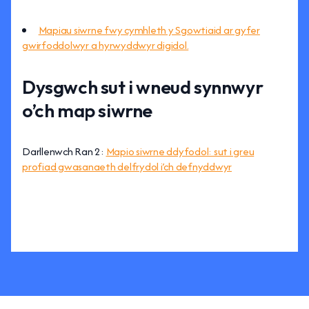
Mapiau siwrne fwy cymhleth y Sgowtiaid ar gyfer
gwirfoddolwyr a hyrwyddwyr digidol.
Dysgwch sut i wneud synnwyr
o’ch map siwrne
Darllenwch Ran 2:
Mapio siwrne ddyfodol: sut i greu
profiad gwasanaeth delfrydol i’ch defnyddwyr