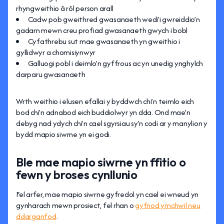
rhyngweithio â rôl person arall
Cadw pob gweithred gwasanaeth wedi’i gwreiddio’n
gadarn mewn creu profiad gwasanaeth gwych i bobl
Cyfathrebu sut mae gwasanaeth yn gweithio i
gyllidwyr a chomisiynwyr
Galluogi pobl i deimlo’n gyffrous ac yn unedig ynghylch
darparu gwasanaeth
Wrth weithio i elusen efallai y byddwch chi’n teimlo eich
bod chi’n adnabod eich buddiolwyr yn dda. Ond mae’n
debyg nad ydych chi’n cael sgyrsiau sy’n codi ar y manylion y
bydd mapio siwrne yn ei godi.
Ble mae mapio siwrne yn ffitio o
fewn y broses cynllunio
Fel arfer, mae mapio siwrne gyfredol yn cael ei wneud yn
gynharach mewn prosiect, fel rhan o
gyfnod ymchwil neu
ddarganfod
.