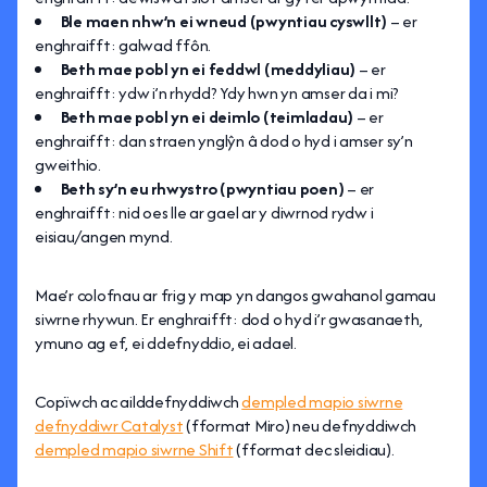
Ble maen nhw’n ei wneud (pwyntiau cyswllt)
– er
enghraifft: galwad ffôn.
Beth mae pobl yn ei feddwl (meddyliau)
– er
enghraifft: ydw i’n rhydd? Ydy hwn yn amser da i mi?
Beth mae pobl yn ei deimlo (teimladau)
– er
enghraifft: dan straen ynglŷn â dod o hyd i amser sy’n
gweithio.
Beth sy’n eu rhwystro (pwyntiau poen)
– er
enghraifft: nid oes lle ar gael ar y diwrnod rydw i
eisiau/angen mynd.
Mae’r colofnau ar frig y map yn dangos gwahanol gamau
siwrne rhywun. Er enghraifft: dod o hyd i’r gwasanaeth,
ymuno ag ef, ei ddefnyddio, ei adael.
Copïwch ac ailddefnyddiwch
dempled mapio siwrne
defnyddiwr Catalyst
(fformat Miro) neu defnyddiwch
dempled mapio siwrne Shift
(fformat dec sleidiau).