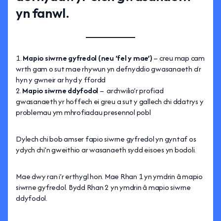
yn fanwl.
Mapio siwrne gyfredol (neu ‘fel y mae’)
– creu map cam
wrth gam o sut mae rhywun yn defnyddio gwasanaeth a’r
hyn y gwneir ar hyd y ffordd
Mapio siwrne ddyfodol
– archwilio’r profiad
gwasanaeth yr hoffech ei greu a sut y gallech chi ddatrys y
problemau ym mhrofiadau presennol pobl
Dylech chi bob amser fapio siwrne gyfredol yn gyntaf os
ydych chi’n gweithio ar wasanaeth sydd eisoes yn bodoli.
Mae dwy ran i’r erthygl hon. Mae Rhan 1 yn ymdrin â mapio
siwrne gyfredol. Bydd Rhan 2 yn ymdrin â mapio siwrne
ddyfodol.