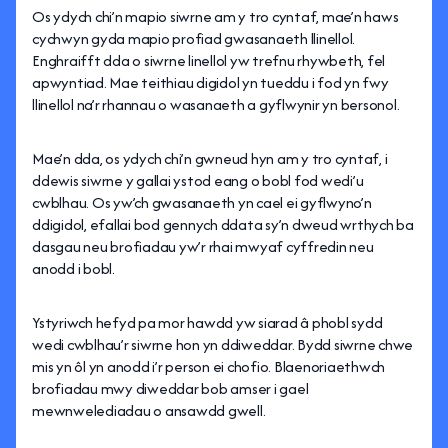
Os ydych chi’n mapio siwrne am y tro cyntaf, mae’n haws
cychwyn gyda mapio profiad gwasanaeth llinellol.
Enghraifft dda o siwrne linellol yw trefnu rhywbeth, fel
apwyntiad. Mae teithiau digidol yn tueddu i fod yn fwy
llinellol na’r rhannau o wasanaeth a gyflwynir yn bersonol.
Mae’n dda, os ydych chi’n gwneud hyn am y tro cyntaf, i
ddewis siwrne y gallai ystod eang o bobl fod wedi’u
cwblhau. Os yw’ch gwasanaeth yn cael ei gyflwyno’n
ddigidol, efallai bod gennych ddata sy’n dweud wrthych ba
dasgau neu brofiadau yw’r rhai mwyaf cyffredin neu
anodd i bobl.
Ystyriwch hefyd pa mor hawdd yw siarad â phobl sydd
wedi cwblhau’r siwrne hon yn ddiweddar. Bydd siwrne chwe
mis yn ôl yn anodd i’r person ei chofio. Blaenoriaethwch
brofiadau mwy diweddar bob amser i gael
mewnwelediadau o ansawdd gwell.