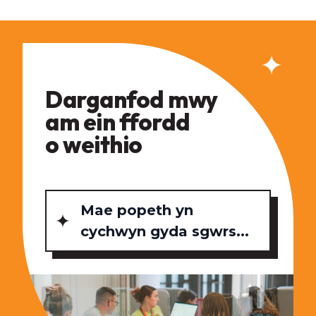
Darganfod mwy
am ein ffordd
o weithio
Mae popeth yn
cychwyn gyda sgwrs...