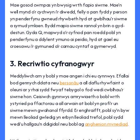
Mae gosod cwmpas yn bwysig wrth fapio siwrne. Mae’n
well mynd o’r cychwyn i’r diwedd, felly o pan fydd y person
yn penderfynu gwneud rhywbeth hyd at gwblhau’r siwrne
a symud ymlaen. Bydd mapio siwrne rannol yn brin o gyd-
destun. Gyda Q, mapwyd o’r cyfnod pan roedd pobl yn
penderfynu a ddylent ymuno ai peidio, hyd at gael eu
croesawu i’r gymuned a’r camau cyntaf a gymerwyd.
3. Recriwtio cyfranogwyr
Meddyliwch am y bobl y mae angen i chi eu cynnwys. Efallai
bod gennych ddata neu
bersonâu
a all daflu rhywfaint o
oleuni ar y rhai sydd fwyaf tebygol o fod wedi cwblhau’r
siwrne hon. Ceisiwch gynnwys amrywiaeth o bobl wrth
ystyried pa ffactorau a all arwain at bobl yn profi’r un
siwrne mewn gwahanol ffyrdd. Er enghraifft, pobl sy’n byw
mewn lleoliad gwledig yn erbyn lleoliad trefol, pobl sydd
wedi’u hallgau’n ddigidol neu bobl ag
anghenion mynediad
.