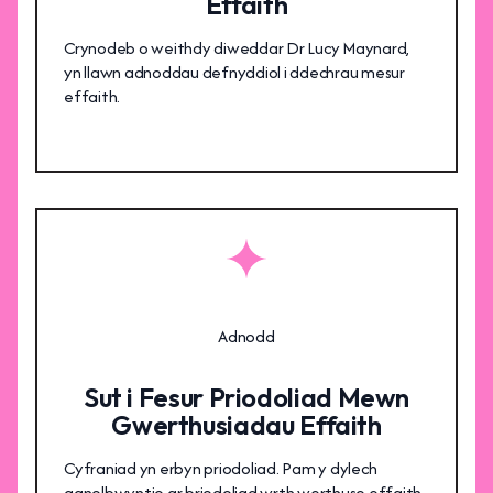
Effaith
Crynodeb o weithdy diweddar Dr Lucy Maynard,
yn llawn adnoddau defnyddiol i ddechrau mesur
effaith.
Adnodd
Sut i Fesur Priodoliad Mewn
Gwerthusiadau Effaith
Cyfraniad yn erbyn priodoliad. Pam y dylech
ganolbwyntio ar briodoliad wrth werthuso effaith.