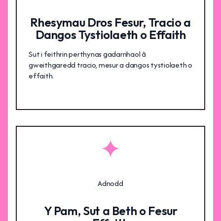
Rhesymau Dros Fesur, Tracio a
Dangos Tystiolaeth o Effaith
Sut i feithrin perthynas gadarnhaol â
gweithgaredd tracio, mesur a dangos tystiolaeth o
effaith.
Adnodd
Y Pam, Sut a Beth o Fesur