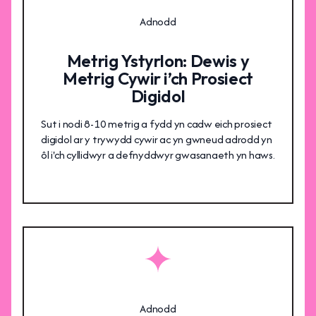
Adnodd
Metrig Ystyrlon: Dewis y
Metrig Cywir i’ch Prosiect
Digidol
Sut i nodi 8-10 metrig a fydd yn cadw eich prosiect
digidol ar y trywydd cywir ac yn gwneud adrodd yn
ôl i'ch cyllidwyr a defnyddwyr gwasanaeth yn haws.
Adnodd