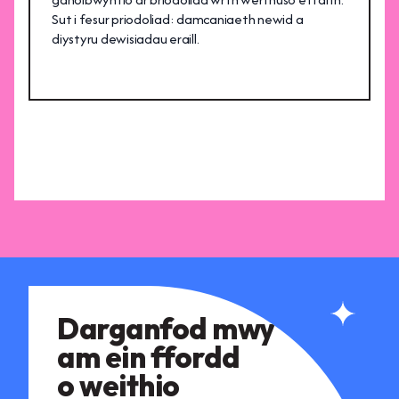
Sut i fesur priodoliad: damcaniaeth newid a
diystyru dewisiadau eraill.
Darganfod mwy
am ein ffordd
o weithio