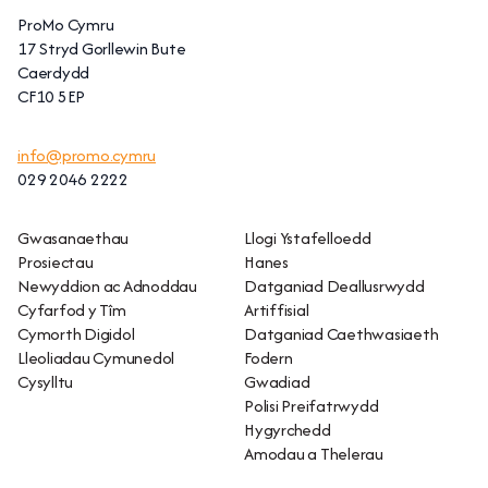
ProMo Cymru
17 Stryd Gorllewin Bute
Caerdydd
CF10 5EP
info@promo.cymru
029 2046 2222
Gwasanaethau
Llogi Ystafelloedd
Prosiectau
Hanes
Newyddion ac Adnoddau
Datganiad Deallusrwydd
Cyfarfod y Tîm
Artiffisial
Cymorth Digidol
Datganiad Caethwasiaeth
Lleoliadau Cymunedol
Fodern
Cysylltu
Gwadiad
Polisi Preifatrwydd
Hygyrchedd
Amodau a Thelerau