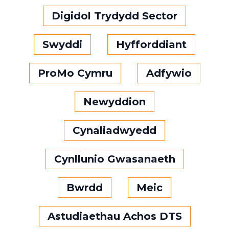
Digidol Trydydd Sector
Swyddi
Hyfforddiant
ProMo Cymru
Adfywio
Newyddion
Cynaliadwyedd
Cynllunio Gwasanaeth
Bwrdd
Meic
Astudiaethau Achos DTS