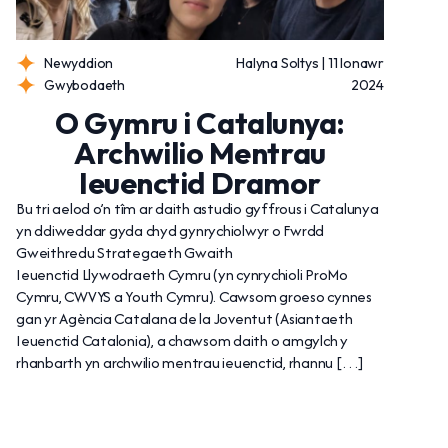
Newyddion
Halyna Soltys | 11 Ionawr
Gwybodaeth
2024
O Gymru i Catalunya:
Archwilio Mentrau
Ieuenctid Dramor
Bu tri aelod o’n tîm ar daith astudio gyffrous i Catalunya
yn ddiweddar gyda chyd gynrychiolwyr o Fwrdd
Gweithredu Strategaeth Gwaith
Ieuenctid Llywodraeth Cymru (yn cynrychioli ProMo
Cymru, CWVYS a Youth Cymru). Cawsom groeso cynnes
gan yr Agència Catalana de la Joventut (Asiantaeth
Ieuenctid Catalonia), a chawsom daith o amgylch y
rhanbarth yn archwilio mentrau ieuenctid, rhannu […]