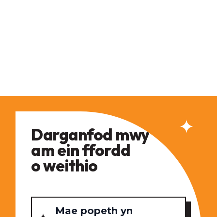
Darganfod mwy
am ein ffordd
o weithio
Mae popeth yn