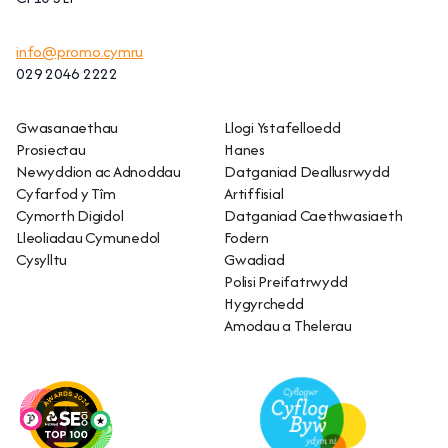
info@promo.cymru
029 2046 2222
Gwasanaethau
Llogi Ystafelloedd
Prosiectau
Hanes
Newyddion ac Adnoddau
Datganiad Deallusrwydd
Cyfarfod y Tîm
Artiffisial
Cymorth Digidol
Datganiad Caethwasiaeth
Lleoliadau Cymunedol
Fodern
Cysylltu
Gwadiad
Polisi Preifatrwydd
Hygyrchedd
Amodau a Thelerau