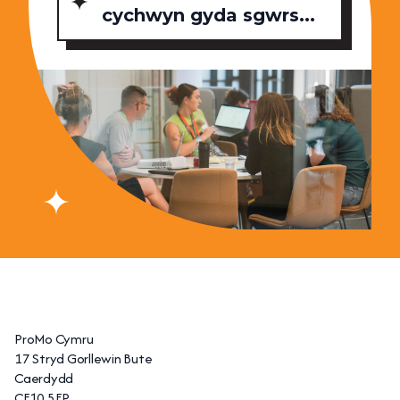
cychwyn gyda sgwrs...
ProMo Cymru
17 Stryd Gorllewin Bute
Caerdydd
CF10 5EP