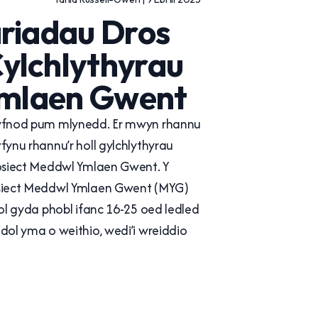
riadau Dros
ylchlythyrau
mlaen Gwent
gyfnod pum mlynedd. Er mwyn rhannu
fynu rhannu’r holl gylchlythyrau
rosiect Meddwl Ymlaen Gwent. Y
osiect Meddwl Ymlaen Gwent (MYG)
dol gyda phobl ifanc 16-25 oed ledled
dol yma o weithio, wedi’i wreiddio