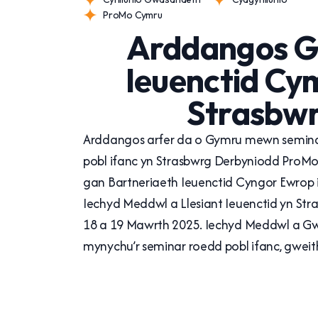
ProMo Cymru
Arddangos G
Ieuenctid Cy
Strasbw
Arddangos arfer da o Gymru mewn seminar
pobl ifanc yn Strasbwrg Derbyniodd Pro
gan Bartneriaeth Ieuenctid Cyngor Ewrop i
Iechyd Meddwl a Llesiant Ieuenctid yn Str
18 a 19 Mawrth 2025. Iechyd Meddwl a Gw
mynychu’r seminar roedd pobl ifanc, gweit