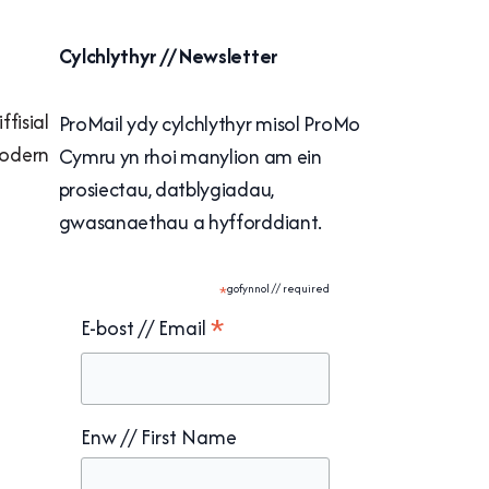
Cylchlythyr // Newsletter
fisial
ProMail ydy cylchlythyr misol ProMo
Fodern
Cymru yn rhoi manylion am ein
prosiectau, datblygiadau,
gwasanaethau a hyfforddiant.
*
gofynnol // required
*
E-bost // Email
Enw // First Name