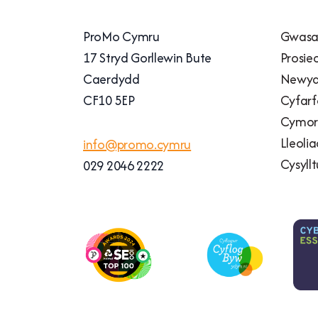
ProMo Cymru
Gwasa
17 Stryd Gorllewin Bute
Prosie
Caerdydd
Newyd
CF10 5EP
Cyfarf
Cymort
Lleoli
info@promo.cymru
Cysyllt
029 2046 2222