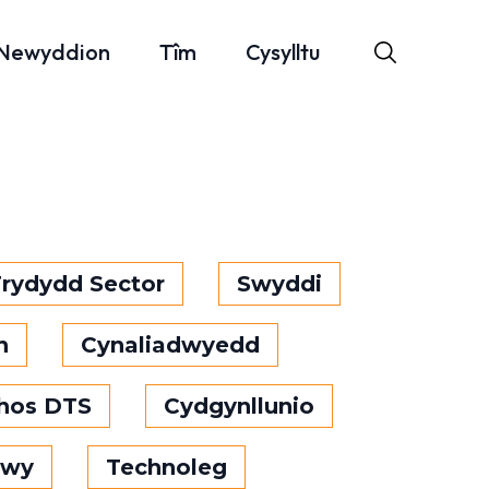
Newyddion
Tîm
Cysylltu
Trydydd Sector
Swyddi
n
Cynaliadwyedd
chos DTS
Cydgynllunio
bwy
Technoleg