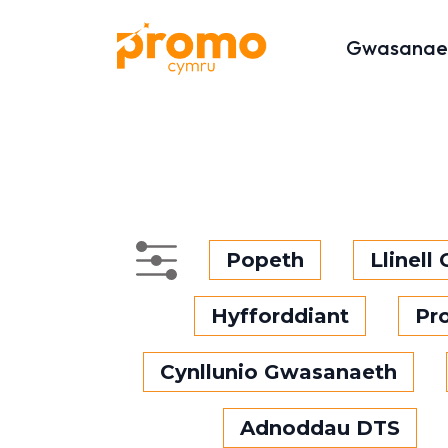
Gwasanae
Popeth
Llinell
Hyfforddiant
Pr
Cynllunio Gwasanaeth
Adnoddau DTS