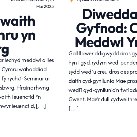
Mai 2025
Diwedda
waith
Gyfnod: C
mru yn
Meddwl Y
rg
Gall llawer ddigwydd dros 
 iechyd meddwl a lles
hyn i gyd, rydym wedi pender
Mo Cymru wahoddiad
sydd wedi’u creu dros oes p
 fynychu’r Seminar ar
daith cyd-gynllunio Mae pr
asbwrg, Ffrainc rhwng
wedi’i gyd-gynllunio’n fwria
aith Ieuenctid Yn
Gwent. Mae’r dull cydweithre
hwyr ieuenctid, […]
[…]