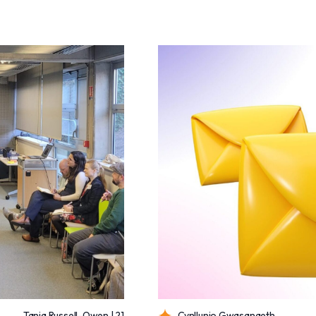
Tania Russell-Owen | 21
Cynllunio Gwasanaeth