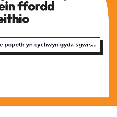
ein ffordd
eithio
 popeth yn cychwyn gyda sgwrs...