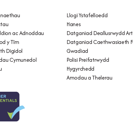
naethau
Llogi Ystafelloedd
ctau
Hanes
dion ac Adnoddau
Datganiad Deallusrwydd Artif
od y Tîm
Datganiad Caethwasiaeth 
h Digidol
Gwadiad
adau Cymunedol
Polisi Preifatrwydd
u
Hygyrchedd
Amodau a Thelerau