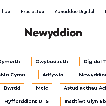
thau
Prosiectau
Adnoddau Digidol
Newyddion
 Gymorth
Gwybodaeth
Digidol 
oMo Cymru
Adfywio
Newyddio
Bwrdd
Meic
Astudiaethau A
Hyfforddiant DTS
Institiwt Glyn E