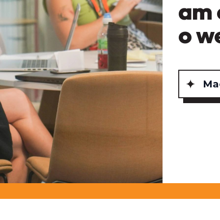
am 
o w
Mae