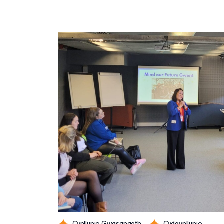
Cynllunio Gwasanaeth
Cydgynllunio