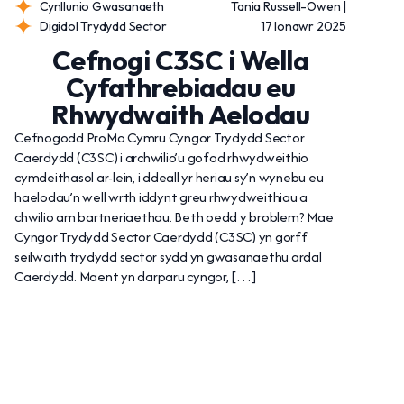
Cynllunio Gwasanaeth
Tania Russell-Owen |
Digidol Trydydd Sector
17 Ionawr 2025
Cefnogi C3SC i Wella
Cyfathrebiadau eu
Rhwydwaith Aelodau
Cefnogodd ProMo Cymru Cyngor Trydydd Sector
Caerdydd (C3SC) i archwilio’u gofod rhwydweithio
cymdeithasol ar-lein, i ddeall yr heriau sy’n wynebu eu
haelodau’n well wrth iddynt greu rhwydweithiau a
chwilio am bartneriaethau. Beth oedd y broblem? Mae
Cyngor Trydydd Sector Caerdydd (C3SC) yn gorff
seilwaith trydydd sector sydd yn gwasanaethu ardal
Caerdydd. Maent yn darparu cyngor, […]