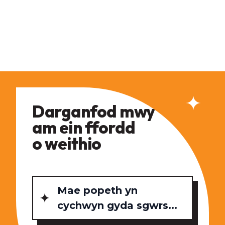
Darganfod mwy
am ein ffordd
o weithio
Mae popeth yn
cychwyn gyda sgwrs...