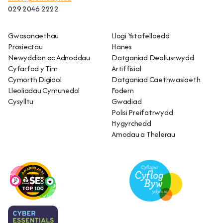
029 2046 2222
Gwasanaethau
Llogi Ystafelloedd
Prosiectau
Hanes
Newyddion ac Adnoddau
Datganiad Deallusrwydd
Cyfarfod y Tîm
Artiffisial
Cymorth Digidol
Datganiad Caethwasiaeth
Lleoliadau Cymunedol
Fodern
Cysylltu
Gwadiad
Polisi Preifatrwydd
Hygyrchedd
Amodau a Thelerau