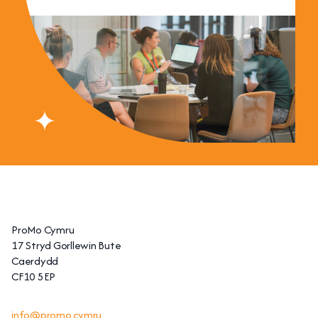
ProMo Cymru
17 Stryd Gorllewin Bute
Caerdydd
CF10 5EP
info@promo.cymru