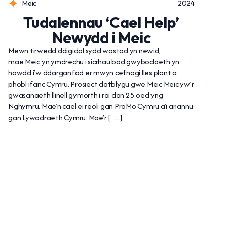
Meic
2024
Tudalennau ‘Cael Help’
Newydd i Meic
Mewn tirwedd ddigidol sydd wastad yn newid,
mae Meic yn ymdrechu i sicrhau bod gwybodaeth yn
hawdd i’w ddarganfod er mwyn cefnogi lles plant a
phobl ifanc Cymru. Prosiect datblygu gwe Meic Meic yw’r
gwasanaeth llinell gymorth i rai dan 25 oed yng
Nghymru. Mae’n cael ei reoli gan ProMo Cymru a’i ariannu
gan Lywodraeth Cymru. Mae’r […]