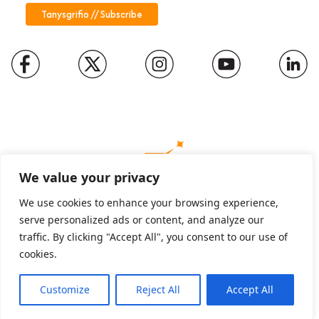
We value your privacy
We use cookies to enhance your browsing experience,
serve personalized ads or content, and analyze our
Charity number: 1094652
traffic. By clicking "Accept All", you consent to our use of
Company number: 01816889
cookies.
Customize
Reject All
Accept All
English
Cymraeg