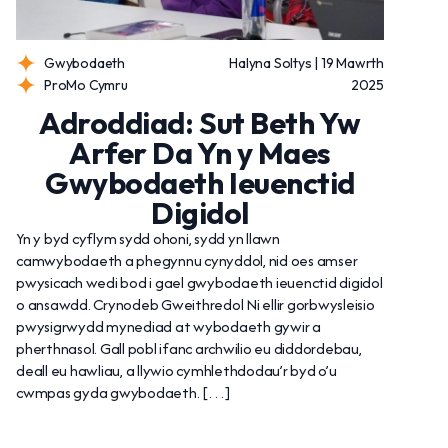
Gwybodaeth
Halyna Soltys | 19 Mawrth
ProMo Cymru
2025
Adroddiad: Sut Beth Yw
Arfer Da Yn y Maes
Gwybodaeth Ieuenctid
Digidol
Yn y byd cyflym sydd ohoni, sydd yn llawn
camwybodaeth a phegynnu cynyddol, nid oes amser
pwysicach wedi bod i gael gwybodaeth ieuenctid digidol
o ansawdd. Crynodeb Gweithredol Ni ellir gorbwysleisio
pwysigrwydd mynediad at wybodaeth gywir a
pherthnasol. Gall pobl ifanc archwilio eu diddordebau,
deall eu hawliau, a llywio cymhlethdodau’r byd o’u
cwmpas gyda gwybodaeth. […]