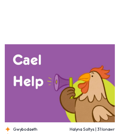
Gwybodaeth
Halyna Soltys | 31 Ionawr