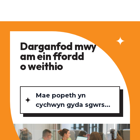
Darganfod mwy
am ein ffordd
o weithio
Mae popeth yn
cychwyn gyda sgwrs...