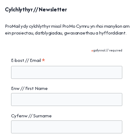
Cylchlythyr // Newsletter
ProMail ydy cylchlythyr misol ProMo Cymru yn rhoi manylion am
ein prosiectau, datblygiadau, gwasanaethau a hyfforddiant.
*
gofynnol // required
*
E-bost // Email
Enw // First Name
Cyfenw // Surname