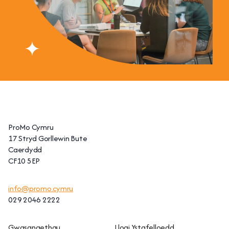
ProMo Cymru
17 Stryd Gorllewin Bute
Caerdydd
CF10 5EP
info@promo.cymru
029 2046 2222
Gwasanaethau
Llogi Ystafelloedd