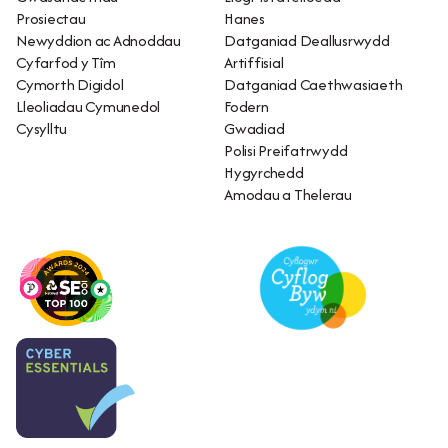
Prosiectau
Hanes
Newyddion ac Adnoddau
Datganiad Deallusrwydd
Cyfarfod y Tîm
Artiffisial
Cymorth Digidol
Datganiad Caethwasiaeth
Lleoliadau Cymunedol
Fodern
Cysylltu
Gwadiad
Polisi Preifatrwydd
Hygyrchedd
Amodau a Thelerau