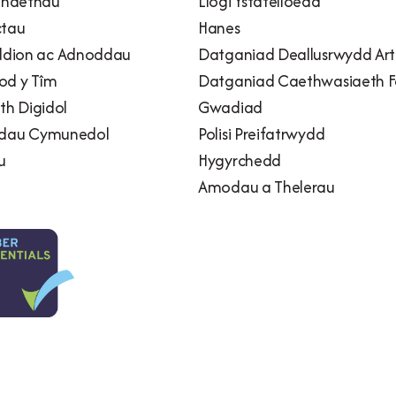
naethau
Llogi Ystafelloedd
ctau
Hanes
dion ac Adnoddau
Datganiad Deallusrwydd Artif
od y Tîm
Datganiad Caethwasiaeth 
h Digidol
Gwadiad
adau Cymunedol
Polisi Preifatrwydd
u
Hygyrchedd
Amodau a Thelerau