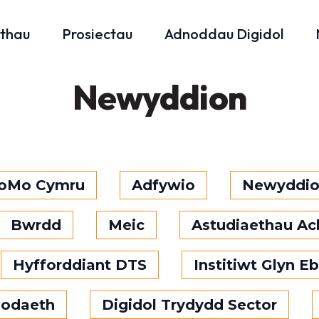
thau
Prosiectau
Adnoddau Digidol
Newyddion
oMo Cymru
Adfywio
Newyddi
Bwrdd
Meic
Astudiaethau A
Hyfforddiant DTS
Institiwt Glyn E
odaeth
Digidol Trydydd Sector