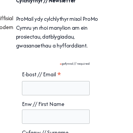
Cylchlythyr // Newsletter
fisial
ProMail ydy cylchlythyr misol ProMo
Fodern
Cymru yn rhoi manylion am ein
prosiectau, datblygiadau,
gwasanaethau a hyfforddiant.
*
gofynnol // required
*
E-bost // Email
Enw // First Name
Cyfenw // Surname