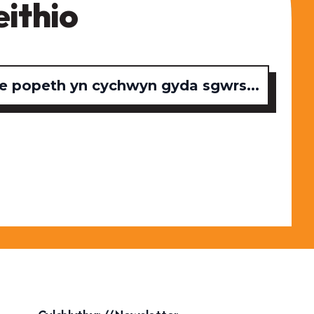
eithio
 popeth yn cychwyn gyda sgwrs...