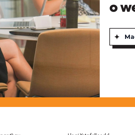
o w
Mae