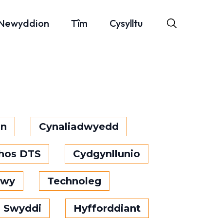
Newyddion
Tîm
Cysylltu
on
Cynaliadwyedd
chos DTS
Cydgynllunio
bwy
Technoleg
Swyddi
Hyfforddiant