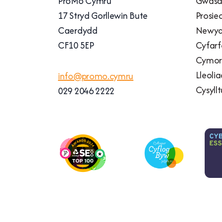
ProMo Cymru
Gwasa
17 Stryd Gorllewin Bute
Prosie
Caerdydd
Newyd
CF10 5EP
Cyfarf
Cymort
Lleoli
info@promo.cymru
Cysyllt
029 2046 2222