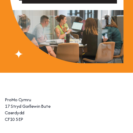
ProMo Cymru
17 Stryd Gorllewin Bute
Caerdydd
CF10 5EP