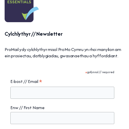
Cylchlythyr // Newsletter
ProMail ydy cylchlythyr misol ProMo Cymru yn rhoi manylion am
ein prosiectau, datblygiadau, gwasanaethau a hyfforddiant.
*
gofynnol // required
*
E-bost // Email
Enw // First Name