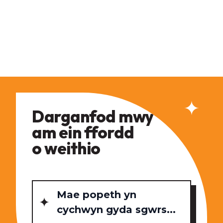
Darganfod mwy
am ein ffordd
o weithio
Mae popeth yn
cychwyn gyda sgwrs...