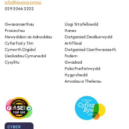
info@promo.cymru
029 2046 2222
Gwasanaethau
Llogi Ystafelloedd
Prosiectau
Hanes
Newyddion ac Adnoddau
Datganiad Deallusrwydd
Cyfarfod y Tîm
Artiffisial
Cymorth Digidol
Datganiad Caethwasiaeth
Lleoliadau Cymunedol
Fodern
Cysylltu
Gwadiad
Polisi Preifatrwydd
Hygyrchedd
Amodau a Thelerau