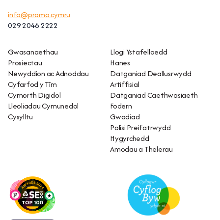
info@promo.cymru
029 2046 2222
Gwasanaethau
Llogi Ystafelloedd
Prosiectau
Hanes
Newyddion ac Adnoddau
Datganiad Deallusrwydd
Cyfarfod y Tîm
Artiffisial
Cymorth Digidol
Datganiad Caethwasiaeth
Lleoliadau Cymunedol
Fodern
Cysylltu
Gwadiad
Polisi Preifatrwydd
Hygyrchedd
Amodau a Thelerau