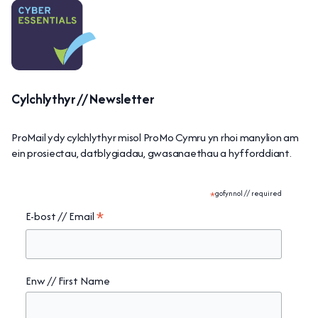
Cylchlythyr // Newsletter
ProMail ydy cylchlythyr misol ProMo Cymru yn rhoi manylion am
ein prosiectau, datblygiadau, gwasanaethau a hyfforddiant.
*
gofynnol // required
*
E-bost // Email
Enw // First Name