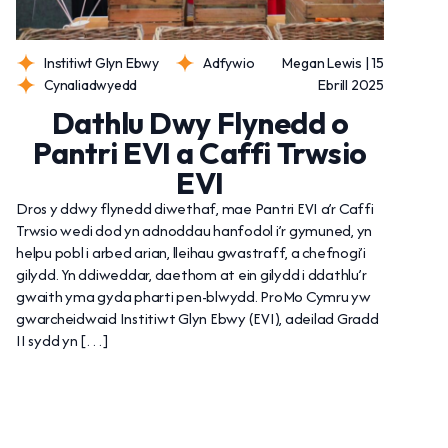
Institiwt Glyn Ebwy
Adfywio
Megan Lewis | 15
Cynaliadwyedd
Ebrill 2025
Dathlu Dwy Flynedd o
Pantri EVI a Caffi Trwsio
EVI
Dros y ddwy flynedd diwethaf, mae Pantri EVI a’r Caffi
Trwsio wedi dod yn adnoddau hanfodol i’r gymuned, yn
helpu pobl i arbed arian, lleihau gwastraff, a chefnogi’i
gilydd. Yn ddiweddar, daethom at ein gilydd i ddathlu’r
gwaith yma gyda pharti pen-blwydd. ProMo Cymru yw
gwarcheidwaid Institiwt Glyn Ebwy (EVI), adeilad Gradd
II sydd yn […]