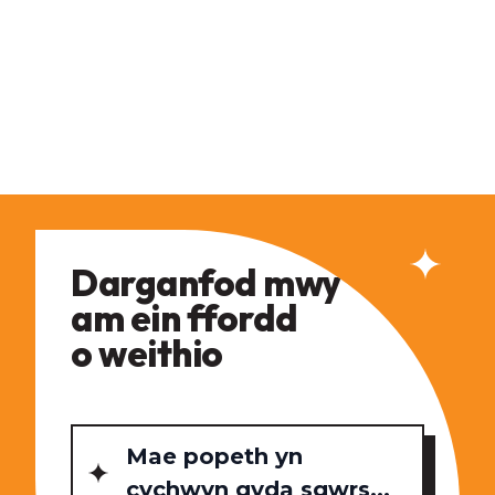
Darganfod mwy
am ein ffordd
o weithio
Mae popeth yn
cychwyn gyda sgwrs...