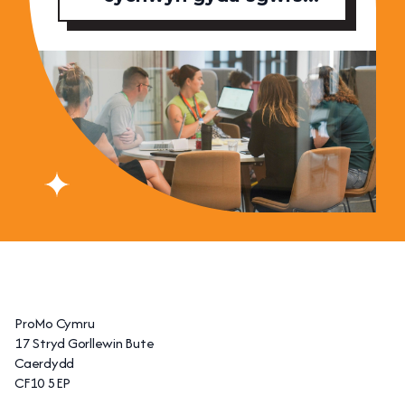
ProMo Cymru
17 Stryd Gorllewin Bute
Caerdydd
CF10 5EP