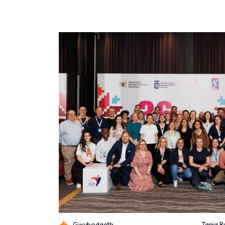
Gwybodaeth
Tania R