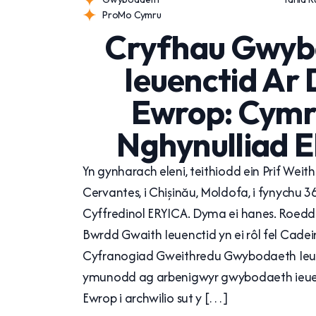
ProMo Cymru
Cryfhau Gwyb
Ieuenctid Ar
Ewrop: Cymr
Nghynulliad 
Yn gynharach eleni, teithiodd ein Prif Weit
Cervantes, i Chișinău, Moldofa, i fynychu 3
Cyffredinol ERYICA. Dyma ei hanes. Roedd 
Bwrdd Gwaith Ieuenctid yn ei rôl fel Cade
Cyfranogiad Gweithredu Gwybodaeth Ieuen
ymunodd ag arbenigwyr gwybodaeth ieuen
Ewrop i archwilio sut y […]