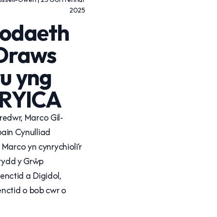
2025
odaeth
 Draws
u yng
ERYICA
hredwr, Marco Gil-
6ain Cynulliad
Marco yn cynrychioli’r
irydd y Grŵp
ctid a Digidol,
ctid o bob cwr o