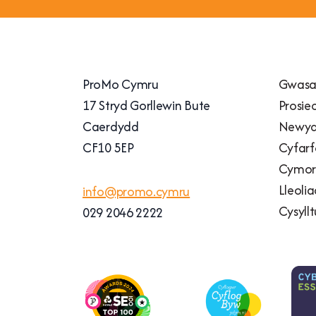
ProMo Cymru
Gwasa
17 Stryd Gorllewin Bute
Prosie
Caerdydd
Newyd
CF10 5EP
Cyfarf
Cymort
Lleoli
info@promo.cymru
Cysyllt
029 2046 2222