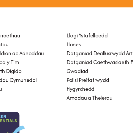
naethau
Llogi Ystafelloedd
ctau
Hanes
dion ac Adnoddau
Datganiad Deallusrwydd Artif
od y Tîm
Datganiad Caethwasiaeth 
h Digidol
Gwadiad
adau Cymunedol
Polisi Preifatrwydd
u
Hygyrchedd
Amodau a Thelerau