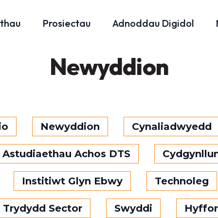
thau
Prosiectau
Adnoddau Digidol
Newyddion
io
Newyddion
Cynaliadwyedd
Astudiaethau Achos DTS
Cydgynllu
Institiwt Glyn Ebwy
Technoleg
l Trydydd Sector
Swyddi
Hyffor