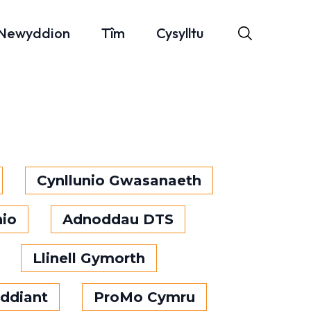
Newyddion
Tîm
Cysylltu
Cynllunio Gwasanaeth
nio
Adnoddau DTS
Llinell Gymorth
ddiant
ProMo Cymru