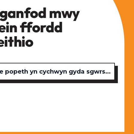
ganfod mwy
ein ffordd
eithio
 popeth yn cychwyn gyda sgwrs...