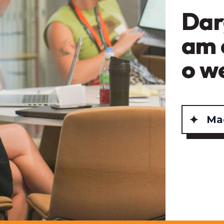
Dar
am 
o w
Mae