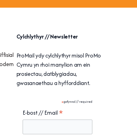
Cylchlythyr // Newsletter
fisial
ProMail ydy cylchlythyr misol ProMo
Fodern
Cymru yn rhoi manylion am ein
prosiectau, datblygiadau,
gwasanaethau a hyfforddiant.
*
gofynnol // required
*
E-bost // Email