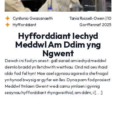
Cynllunio Gwasanaeth
Tania Russell-Owen | 10
Hyfforddiant
Gorffennaf 2025
Hyfforddiant Iechyd
Meddwl Am Ddim yng
Ngwent
Dewch i ni fod yn onest: gall siarad am iechyd meddwl
deimlo braidd yn lletchwith weithiau. Ond nid oes rhaid
iddo fod fel hyn! Mae cael sgyrsiau agored a chefnogol
yn hynod bwysig ar gyfer ein lles. Dyna pam fod prosiect
Meddwl Ymlaen Gwent wedi camu ymlaen i gynnig
sesiynau hyfforddiant rhyngweithiol, am ddim, i […]