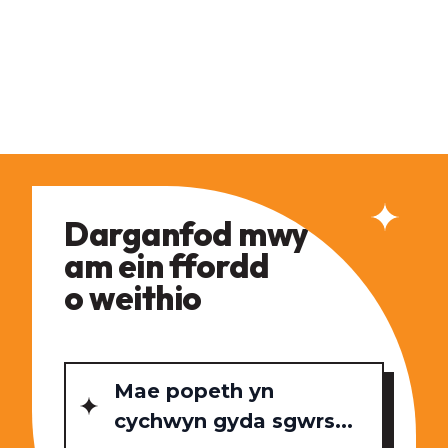
Darganfod mwy
am ein ffordd
o weithio
Mae popeth yn
cychwyn gyda sgwrs...