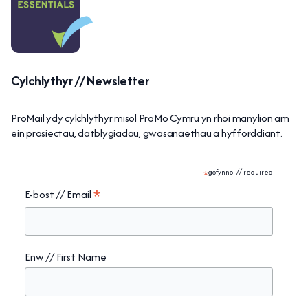
Cylchlythyr // Newsletter
ProMail ydy cylchlythyr misol ProMo Cymru yn rhoi manylion am
ein prosiectau, datblygiadau, gwasanaethau a hyfforddiant.
*
gofynnol // required
*
E-bost // Email
Enw // First Name