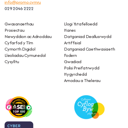
info@promo.cymru
029 2046 2222
Gwasanaethau
Llogi Ystafelloedd
Prosiectau
Hanes
Newyddion ac Adnoddau
Datganiad Deallusrwydd
Cyfarfod y Tîm
Artiffisial
Cymorth Digidol
Datganiad Caethwasiaeth
Lleoliadau Cymunedol
Fodern
Cysylltu
Gwadiad
Polisi Preifatrwydd
Hygyrchedd
Amodau a Thelerau