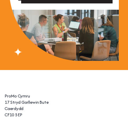
ProMo Cymru
17 Stryd Gorllewin Bute
Caerdydd
CF10 5EP