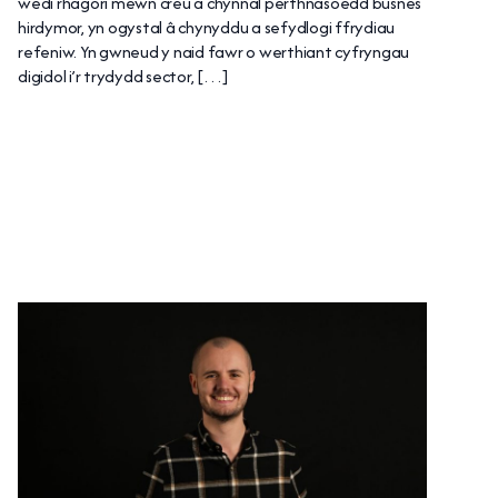
wedi rhagori mewn creu a chynnal perthnasoedd busnes
hirdymor, yn ogystal â chynyddu a sefydlogi ffrydiau
refeniw. Yn gwneud y naid fawr o werthiant cyfryngau
digidol i’r trydydd sector, […]