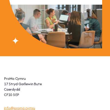
ProMo Cymru
17 Stryd Gorllewin Bute
Caerdydd
CF10 5EP
info@promo.cymru