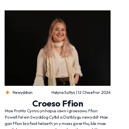
Newyddion
Halyna Soltys | 12 Chwefror 2024
Croeso Ffion
Mae ProMo Cymru yn hapus iawn i groesawu Ffion
Powell fel ein Swyddog Cyllid a Datblygu newydd! Mae
gan Ffion brofiad helaeth yn y maes gwerthu, ble mae