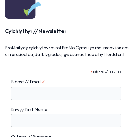
Cylchlythyr // Newsletter
ProMail ydy cylchlythyr misol ProMo Cymru yn rhoi manylion am
ein prosiectau, datblygiadau, gwasanaethau a hyfforddiant.
*
gofynnol // required
*
E-bost // Email
Enw // First Name
Cyfenw // Surname