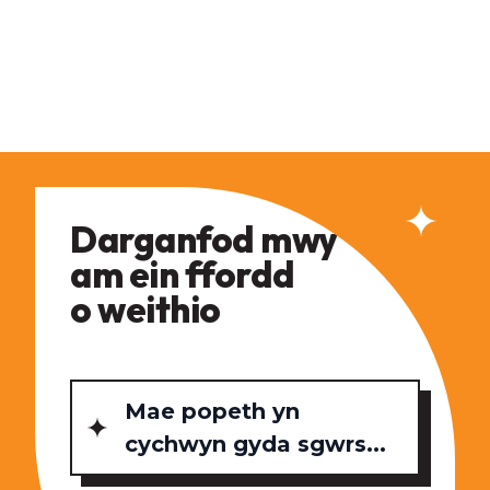
Darganfod mwy
am ein ffordd
o weithio
Mae popeth yn
cychwyn gyda sgwrs...