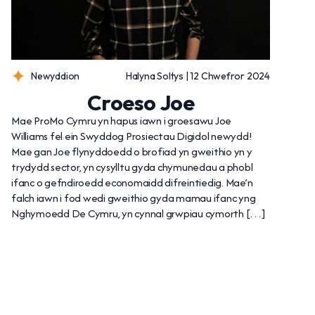
Newyddion
Halyna Soltys | 12 Chwefror 2024
Croeso Joe
Mae ProMo Cymru yn hapus iawn i groesawu Joe
Williams fel ein Swyddog Prosiectau Digidol newydd!
Mae gan Joe flynyddoedd o brofiad yn gweithio yn y
trydydd sector, yn cysylltu gyda chymunedau a phobl
ifanc o gefndiroedd economaidd difreintiedig. Mae’n
falch iawn i fod wedi gweithio gyda mamau ifanc yng
Nghymoedd De Cymru, yn cynnal grwpiau cymorth […]