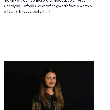
mewn Polisi Cymdeithasol a Chyhoeddus o Brifysgol
Caerdydd. Cafodd Glain brofiad gwerthfawr o weithio
o fewn y trydydd sector […]