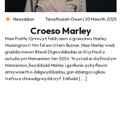
Newyddion
Tania Russell-Owen | 20 Mawrth 2025
Croeso Marley
Mae ProMo Cymru yn falch iawn o groesawu Marley
Mussington i’r tîm fel ein Intern Busnes. Mae Marley wedi
graddio mewn Rheoli Digwyddiadau ar ôl cyfnod o
astudio ym Manceinion tan 2024. Yn ystod ei chyfnod ym
Manceinion, llwyddodd Marley i gynllunio a chyflawni
amrywiaeth o ddigwyddiadau, gan ddangos sgiliau
trefnu a chreadigrwydd cryf. Enillodd […]