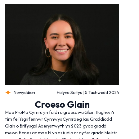
Newyddion
Halyna Soltys | 5 Tachwedd 2024
Croeso Glain
Mae ProMo Cymru yn falch o groesawu Glain Hughes i’r
tîm fel Ysgrifennwr Cynnwys Cymraeg Iau Graddiodd
Glain o Brifysgol Aberystwyth yn 2023 gyda gradd
mewn Hanes ac mae hi yn astudio ar gyfer gradd Meistr