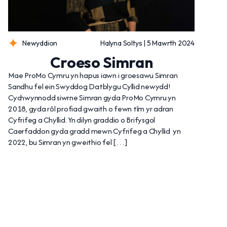
Newyddion
Halyna Soltys | 5 Mawrth 2024
Croeso Simran
Mae ProMo Cymru yn hapus iawn i groesawu Simran
Sandhu fel ein Swyddog Datblygu Cyllid newydd!
Cychwynnodd siwrne Simran gyda ProMo Cymru yn
2018, gyda rôl profiad gwaith o fewn tîm yr adran
Cyfrifeg a Chyllid. Yn dilyn graddio o Brifysgol
Caerfaddon gyda gradd mewn Cyfrifeg a Chyllid yn
2022, bu Simran yn gweithio fel […]