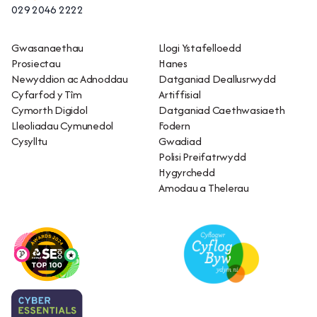
029 2046 2222
Gwasanaethau
Llogi Ystafelloedd
Prosiectau
Hanes
Newyddion ac Adnoddau
Datganiad Deallusrwydd
Cyfarfod y Tîm
Artiffisial
Cymorth Digidol
Datganiad Caethwasiaeth
Lleoliadau Cymunedol
Fodern
Cysylltu
Gwadiad
Polisi Preifatrwydd
Hygyrchedd
Amodau a Thelerau